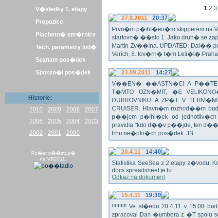
1
2
3
V�sledky 1. etapy
27.9.2011
20:37
Propozice
Prvn�m p�ihl�en�m skipperem na Veli
Plachetn� sm�rnice
startovn� ��slo 1. Jako druh� se z
Martin Zv��ina. UPDATED: Dal�� po�
Tech. parametry lod�
Verich, 8. tov�rn� t�m Leti�t� Praha 
Seznam pos�dek
Sponzo�i pos�dek
23.09.2011
14:27
V��EN� ��ASTN�CI A P��TEL
T�MTO OZN�MIT, �E VELIKON
Historie:
DUBROVNIKU A ZP�T V TERM�NU 
CRUISER. Hlavn�m rozhod��m bude o
2010
2009
2008
2007
p��jem p�ihl�ek od jednotliv�c
2006
2005
2004
2003
pravidla "kdo d��v p��jde, ten d�
2002
2001
2000
trhu ne�pln�ch pos�dek. JB
20.4.11
14:40
Po�et p��stup�
na VR2011:
Statistika SeeSea z 2.etapy z�vodu. K
docs spreadsheet je tu:
Odkaz na dokument
15.4.11
19:30
!!!!!!!!!! Ve st�edu 20.4.11 v 15:0
zpracoval Dan �umbera z �T spolu 