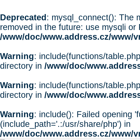
Deprecated
: mysql_connect(): The m
removed in the future: use mysqli or
/www/doc/www.address.cz/www/vr
Warning
: include(functions/table.php
directory in
/www/doc/www.address
Warning
: include(functions/table.php
directory in
/www/doc/www.address
Warning
: include(): Failed opening '
(include_path='.:/usr/share/php') in
/www/doc/www.address.cz/www/vr