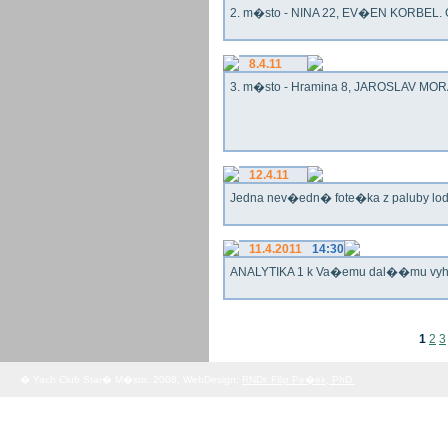
2. m�sto - NINA 22, EV�EN KORBEL. G
8.4.11
3. m�sto - Hramina 8, JAROSLAV MORA
12.4.11
Jedna nev�edn� fote�ka z paluby lo
11.4.2011
14:30
ANALYTIKA 1 k Va�emu dal��mu vy
1
2
3
� Yach Club Star� M�sto. 2008, WebDesign:
RNDr. Filip Pe�ek, PhD.