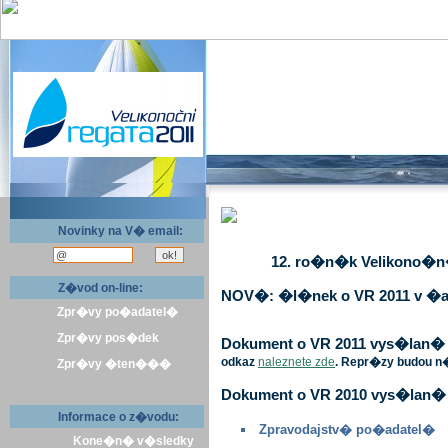
Novinky na V� email:
12. ro�n�k Velikono�n� 
Z�vod on-line:
NOV�: �l�nek o VR 2011 v �a
Zpr�vy po�adatel�
Zpr�vy pos�dek
Dokument o VR 2011 vys�lan� v 
odkaz
naleznete zde
. Repr�zy budou n
Zpr�vy �ten���
Dokument o VR 2010 vys�lan� 
Informace o z�vodu:
Zpravodajstv� po�adatel�
Kone�n� v�sledky