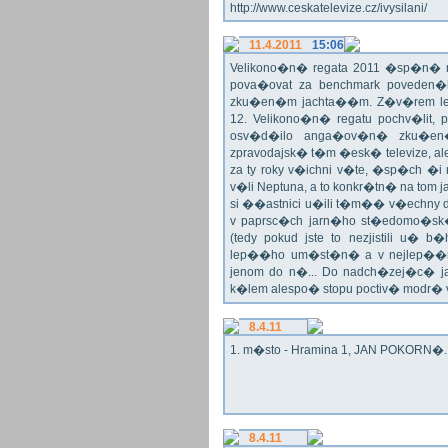
http://www.ceskatelevize.cz/ivysilani/
11.4.2011
15:06
Velikono�n� regata 2011 �sp�n� n
pova�ovat za benchmark poveden�
zku�en�m jachta��m. Z�v�rem le
12. Velikono�n� regatu pochv�lit, 
osv�d�ilo anga�ov�n� zku�en�c
zpravodajsk� t�m �esk� televize, a
za ty roky v�ichni v�te, �sp�ch �
v�li Neptuna, a to konkr�tn� na tom 
si ��astnici u�ili t�m�� v�echny dr
v paprsc�ch jarn�ho st�edomo�sk�ho
(tedy pokud jste to nezjistili u� 
lep��ho um�st�n� a v nejlep��
jenom do n�... Do nadch�zej�c� j
k�lem alespo� stopu poctiv� modr�
8.4.11
1. m�sto - Hramina 1, JAN POKORN�. G
8.4.11