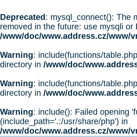
Deprecated
: mysql_connect(): The m
removed in the future: use mysqli or
/www/doc/www.address.cz/www/vr
Warning
: include(functions/table.php
directory in
/www/doc/www.address
Warning
: include(functions/table.php
directory in
/www/doc/www.address
Warning
: include(): Failed opening '
(include_path='.:/usr/share/php') in
/www/doc/www.address.cz/www/vr