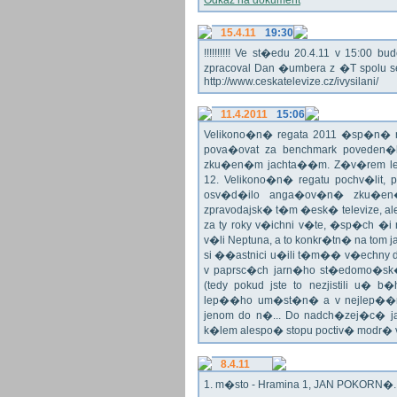
Odkaz na dokument
15.4.11
19:30
!!!!!!!!!! Ve st�edu 20.4.11 v 15:0
zpracoval Dan �umbera z �T spolu 
http://www.ceskatelevize.cz/ivysilani/
11.4.2011
15:06
Velikono�n� regata 2011 �sp�n� n
pova�ovat za benchmark poveden�
zku�en�m jachta��m. Z�v�rem le
12. Velikono�n� regatu pochv�lit, 
osv�d�ilo anga�ov�n� zku�en�c
zpravodajsk� t�m �esk� televize, a
za ty roky v�ichni v�te, �sp�ch �
v�li Neptuna, a to konkr�tn� na tom 
si ��astnici u�ili t�m�� v�echny dr
v paprsc�ch jarn�ho st�edomo�sk�ho
(tedy pokud jste to nezjistili u� 
lep��ho um�st�n� a v nejlep��
jenom do n�... Do nadch�zej�c� j
k�lem alespo� stopu poctiv� modr�
8.4.11
1. m�sto - Hramina 1, JAN POKORN�. G