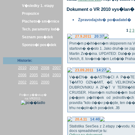
V�sledky 1. etapy
Dokument o VR 2010 vys�lan� 
Propozice
Zpravodajstv� po�adatel�
Plachetn� sm�rnice
Tech. parametry lod�
1
2
3
27.9.2011
20:37
Seznam pos�dek
Prvn�m p�ihl�en�m skipperem na Veli
Sponzo�i pos�dek
startovn� ��slo 1. Jako druh� se z
Martin Zv��ina. UPDATED: Dal�� po�
Verich, 8. tov�rn� t�m Leti�t� Praha 
Historie:
2010
2009
2008
2007
23.09.2011
14:27
2006
2005
2004
2003
V��EN� ��ASTN�CI A P��TEL
2002
2001
2000
T�MTO OZN�MIT, �E VELIKON
DUBROVNIKU A ZP�T V TERM�NU 
CRUISER. Hlavn�m rozhod��m bude o
Po�et p��stup�
p��jem p�ihl�ek od jednotliv�c
na VR2011:
pravidla "kdo d��v p��jde, ten d�
trhu ne�pln�ch pos�dek. JB
20.4.11
14:40
Statistika SeeSea z 2.etapy z�vodu. K
docs spreadsheet je tu: