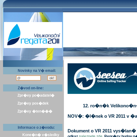
Novinky na V� email:
Z�vod on-line:
Zpr�vy po�adatel�
Zpr�vy pos�dek
12. ro�n�k Velikono�n� 
Zpr�vy �ten���
NOV�: �l�nek o VR 2011 v �a
Informace o z�vodu:
Dokument o VR 2011 vys�lan� v 
Kone�n� v�sledky
odkaz
naleznete zde
. Repr�zy budou n