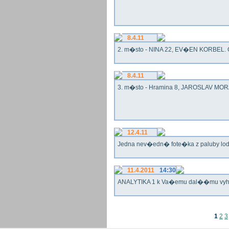
8.4.11
2. m�sto - NINA 22, EV�EN KORBEL. G
8.4.11
3. m�sto - Hramina 8, JAROSLAV MORA
12.4.11
Jedna nev�edn� fote�ka z paluby lo
11.4.2011
14:30
ANALYTIKA 1 k Va�emu dal��mu vy
1
2
3