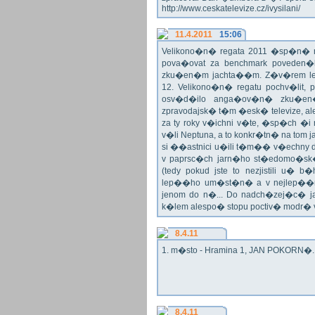
http://www.ceskatelevize.cz/ivysilani/
11.4.2011
15:06
Velikono�n� regata 2011 �sp�n� n
pova�ovat za benchmark poveden�
zku�en�m jachta��m. Z�v�rem le
12. Velikono�n� regatu pochv�lit, 
osv�d�ilo anga�ov�n� zku�en�c
zpravodajsk� t�m �esk� televize, a
za ty roky v�ichni v�te, �sp�ch �
v�li Neptuna, a to konkr�tn� na tom 
si ��astnici u�ili t�m�� v�echny dr
v paprsc�ch jarn�ho st�edomo�sk�ho
(tedy pokud jste to nezjistili u� 
lep��ho um�st�n� a v nejlep��
jenom do n�... Do nadch�zej�c� j
k�lem alespo� stopu poctiv� modr�
8.4.11
1. m�sto - Hramina 1, JAN POKORN�. G
8.4.11