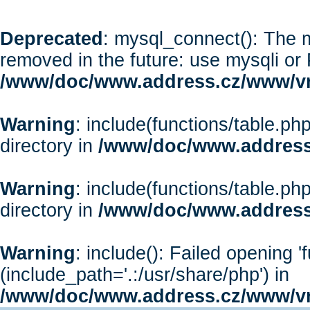
Deprecated
: mysql_connect(): The m
removed in the future: use mysqli or
/www/doc/www.address.cz/www/vr
Warning
: include(functions/table.php
directory in
/www/doc/www.address
Warning
: include(functions/table.php
directory in
/www/doc/www.address
Warning
: include(): Failed opening '
(include_path='.:/usr/share/php') in
/www/doc/www.address.cz/www/vr