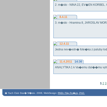
2. m�sto - NINA 22, EV�EN KORBEL. G
8.4.11
3. m�sto - Hramina 8, JAROSLAV MORA
12.4.11
Jedna nev�edn� fote�ka z paluby lo
11.4.2011
14:30
ANALYTIKA 1 k Va�emu dal��mu vy
1
2
3
� Yach Club Star� M�sto. 2008, WebDesign:
RNDr. Filip Pe�ek, PhD.