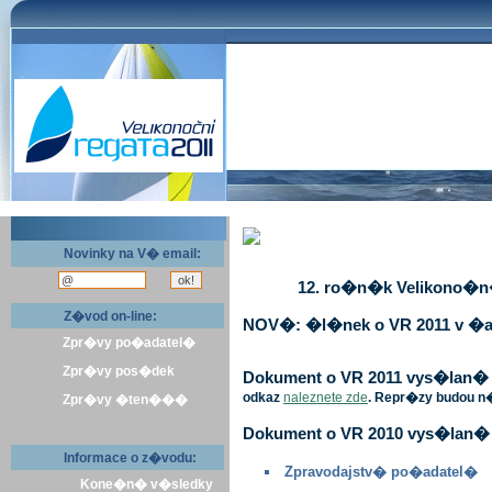
Novinky na V� email:
12. ro�n�k Velikono�n� 
Z�vod on-line:
NOV�: �l�nek o VR 2011 v �a
Zpr�vy po�adatel�
Zpr�vy pos�dek
Dokument o VR 2011 vys�lan� v 
odkaz
naleznete zde
. Repr�zy budou n
Zpr�vy �ten���
Dokument o VR 2010 vys�lan� 
Informace o z�vodu:
Zpravodajstv� po�adatel�
Kone�n� v�sledky