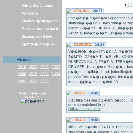
1
2
3
V�sledky 1. etapy
27.9.2011
20:37
Propozice
Prvn�m p�ihl�en�m skipperem na Veli
Plachetn� sm�rnice
startovn� ��slo 1. Jako druh� se z
Martin Zv��ina. UPDATED: Dal�� po�
Tech. parametry lod�
Verich, 8. tov�rn� t�m Leti�t� Praha 
Seznam pos�dek
Sponzo�i pos�dek
23.09.2011
14:27
V��EN� ��ASTN�CI A P��TEL
T�MTO OZN�MIT, �E VELIKON
Historie:
DUBROVNIKU A ZP�T V TERM�NU 
2010
2009
2008
2007
CRUISER. Hlavn�m rozhod��m bude o
p��jem p�ihl�ek od jednotliv�c
2006
2005
2004
2003
pravidla "kdo d��v p��jde, ten d�
2002
2001
2000
trhu ne�pln�ch pos�dek. JB
20.4.11
14:40
Po�et p��stup�
na VR2011:
Statistika SeeSea z 2.etapy z�vodu. K
docs spreadsheet je tu:
Odkaz na dokument
15.4.11
19:30
!!!!!!!!!! Ve st�edu 20.4.11 v 15:0
zpracoval Dan �umbera z �T spolu 