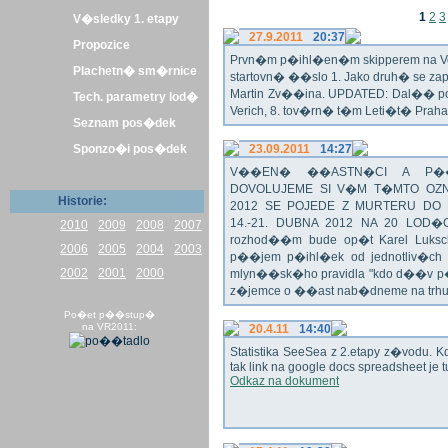
1
2
3
V�sledky 1. etapy
27.9.2011
20:37
Propozice
Prvn�m p�ihl�en�m skipperem na Veli
Plachetn� sm�rnice
startovn� ��slo 1. Jako druh� se z
Martin Zv��ina. UPDATED: Dal�� po�
Tech. parametry lod�
Verich, 8. tov�rn� t�m Leti�t� Praha 
Seznam pos�dek
Sponzo�i pos�dek
23.09.2011
14:27
V��EN� ��ASTN�CI A P��T
DOVOLUJEME SI V�M T�MTO OZN
Historie:
2012 SE POJEDE Z MURTERU DO
14.-21. DUBNA 2012 NA 20 LOD�
2010
2009
2008
2007
rozhod��m bude op�t Karel Luksch
2006
2005
2004
2003
p��jem p�ihl�ek od jednotliv�ch 
2002
2001
2000
mlyn��sk�ho pravidla "kdo d��v p�
z�jemce o ��ast nab�dneme na trh
Po�et p��stup�
na VR2011:
20.4.11
14:40
Statistika SeeSea z 2.etapy z�vodu. K
tak link na google docs spreadsheet je t
Odkaz na dokument