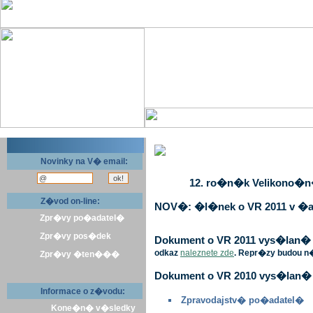
Novinky na V� email:
12. ro�n�k Velikono�n� 
Z�vod on-line:
NOV�: �l�nek o VR 2011 v �a
Zpr�vy po�adatel�
Zpr�vy pos�dek
Dokument o VR 2011 vys�lan� v 
odkaz
naleznete zde
. Repr�zy budou n
Zpr�vy �ten���
Dokument o VR 2010 vys�lan� 
Informace o z�vodu:
Zpravodajstv� po�adatel�
Kone�n� v�sledky