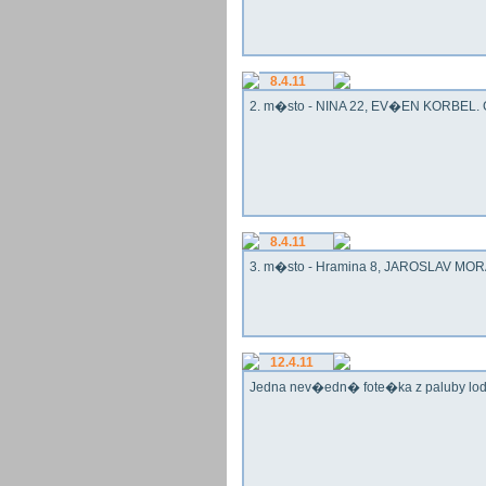
8.4.11
2. m�sto - NINA 22, EV�EN KORBEL. G
8.4.11
3. m�sto - Hramina 8, JAROSLAV MORA
12.4.11
Jedna nev�edn� fote�ka z paluby lo