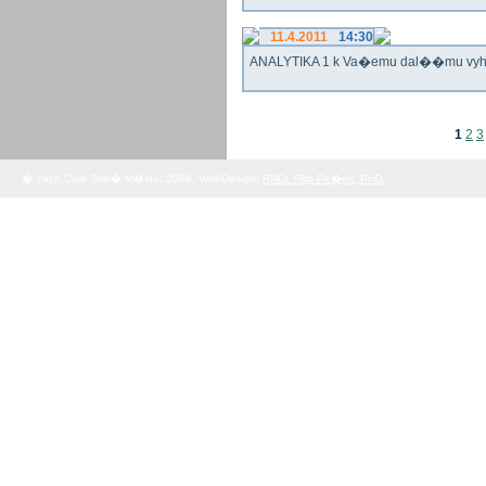
11.4.2011
14:30
ANALYTIKA 1 k Va�emu dal��mu vy
1
2
3
� Yach Club Star� M�sto. 2008, WebDesign:
RNDr. Filip Pe�ek, PhD.