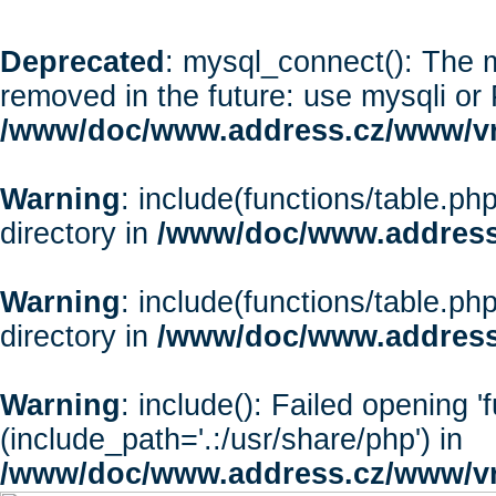
Deprecated
: mysql_connect(): The m
removed in the future: use mysqli or
/www/doc/www.address.cz/www/vr
Warning
: include(functions/table.php
directory in
/www/doc/www.address
Warning
: include(functions/table.php
directory in
/www/doc/www.address
Warning
: include(): Failed opening '
(include_path='.:/usr/share/php') in
/www/doc/www.address.cz/www/vr