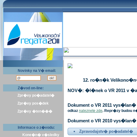
Novinky na V� email:
12. ro�n�k Velikono�n� 
Z�vod on-line:
NOV�: �l�nek o VR 2011 v �a
Zpr�vy po�adatel�
Zpr�vy pos�dek
Dokument o VR 2011 vys�lan� v 
odkaz
naleznete zde
. Repr�zy budou n
Zpr�vy �ten���
Dokument o VR 2010 vys�lan� 
Informace o z�vodu:
Zpravodajstv� po�adatel�
Kone�n� v�sledky