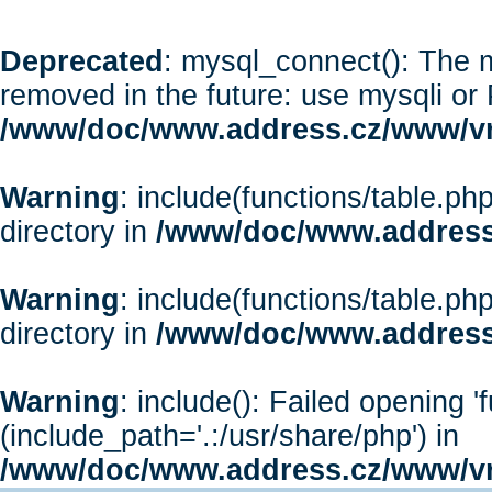
Deprecated
: mysql_connect(): The m
removed in the future: use mysqli or
/www/doc/www.address.cz/www/vr
Warning
: include(functions/table.php
directory in
/www/doc/www.address
Warning
: include(functions/table.php
directory in
/www/doc/www.address
Warning
: include(): Failed opening '
(include_path='.:/usr/share/php') in
/www/doc/www.address.cz/www/vr