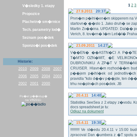
1
2
3
V�sledky 1. etapy
27.9.2011
20:37
Propozice
Prvn�m p�ihl�en�m skipperem na Veli
Plachetn� sm�rnice
startovn� ��slo 1. Jako druh� se z
Martin Zv��ina. UPDATED: Dal�� po�
Tech. parametry lod�
Verich, 8. tov�rn� t�m Leti�t� Praha 
Seznam pos�dek
Sponzo�i pos�dek
23.09.2011
14:27
V��EN� ��ASTN�CI A P��TEL
T�MTO OZN�MIT, �E VELIKON
Historie:
DUBROVNIKU A ZP�T V TERM�NU 
CRUISER. Hlavn�m rozhod��m bude o
2010
2009
2008
2007
p��jem p�ihl�ek od jednotliv�c
2006
2005
2004
2003
pravidla "kdo d��v p��jde, ten d�
2002
2001
2000
trhu ne�pln�ch pos�dek. JB
20.4.11
14:40
Po�et p��stup�
na VR2011:
Statistika SeeSea z 2.etapy z�vodu. K
docs spreadsheet je tu:
Odkaz na dokument
15.4.11
19:30
!!!!!!!!!! Ve st�edu 20.4.11 v 15:0
zpracoval Dan �umbera z �T spolu 