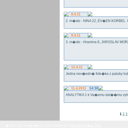
8.4.11
2. m�sto - NINA 22, EV�EN KORBEL. G
8.4.11
3. m�sto - Hramina 8, JAROSLAV MORA
12.4.11
Jedna nev�edn� fote�ka z paluby lo
11.4.2011
14:30
ANALYTIKA 1 k Va�emu dal��mu vy
1
2
3
� Yach Club Star� M�sto. 2008, WebDesign:
RNDr. Filip Pe�ek, PhD.