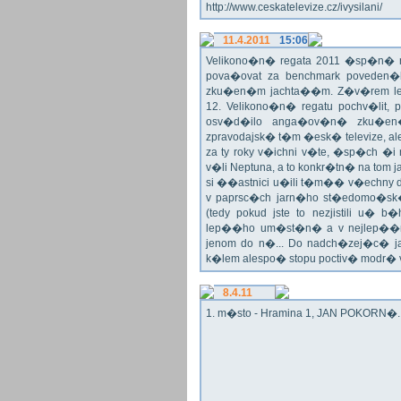
http://www.ceskatelevize.cz/ivysilani/
11.4.2011
15:06
Velikono�n� regata 2011 �sp�n� n
pova�ovat za benchmark poveden�
zku�en�m jachta��m. Z�v�rem le
12. Velikono�n� regatu pochv�lit, 
osv�d�ilo anga�ov�n� zku�en�c
zpravodajsk� t�m �esk� televize, a
za ty roky v�ichni v�te, �sp�ch �
v�li Neptuna, a to konkr�tn� na tom 
si ��astnici u�ili t�m�� v�echny dr
v paprsc�ch jarn�ho st�edomo�sk�ho
(tedy pokud jste to nezjistili u� 
lep��ho um�st�n� a v nejlep��
jenom do n�... Do nadch�zej�c� j
k�lem alespo� stopu poctiv� modr�
8.4.11
1. m�sto - Hramina 1, JAN POKORN�. G