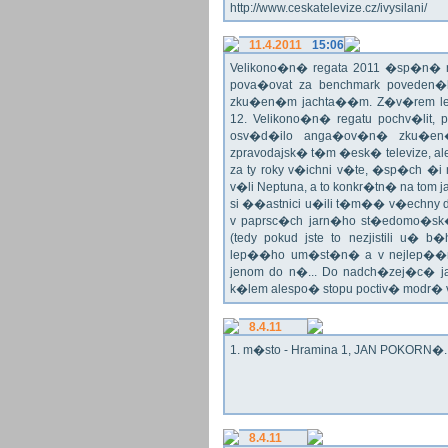
http://www.ceskatelevize.cz/ivysilani/
11.4.2011
15:06
Velikono�n� regata 2011 �sp�n� n
pova�ovat za benchmark poveden�
zku�en�m jachta��m. Z�v�rem le
12. Velikono�n� regatu pochv�lit, 
osv�d�ilo anga�ov�n� zku�en�c
zpravodajsk� t�m �esk� televize, a
za ty roky v�ichni v�te, �sp�ch �
v�li Neptuna, a to konkr�tn� na tom 
si ��astnici u�ili t�m�� v�echny dr
v paprsc�ch jarn�ho st�edomo�sk�ho
(tedy pokud jste to nezjistili u� 
lep��ho um�st�n� a v nejlep��
jenom do n�... Do nadch�zej�c� j
k�lem alespo� stopu poctiv� modr�
8.4.11
1. m�sto - Hramina 1, JAN POKORN�. G
8.4.11