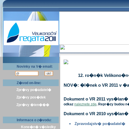
Novinky na V� email:
12. ro�n�k Velikono�n� 
Z�vod on-line:
NOV�: �l�nek o VR 2011 v �a
Zpr�vy po�adatel�
Zpr�vy pos�dek
Dokument o VR 2011 vys�lan� v 
odkaz
naleznete zde
. Repr�zy budou n
Zpr�vy �ten���
Dokument o VR 2010 vys�lan� 
Informace o z�vodu:
Zpravodajstv� po�adatel�
Kone�n� v�sledky