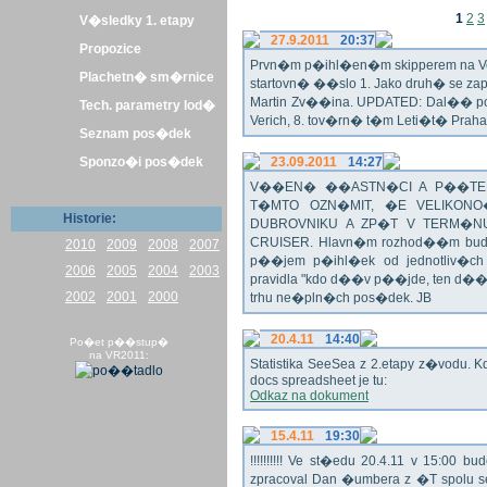
1
2
3
V�sledky 1. etapy
27.9.2011
20:37
Propozice
Prvn�m p�ihl�en�m skipperem na Veli
Plachetn� sm�rnice
startovn� ��slo 1. Jako druh� se z
Martin Zv��ina. UPDATED: Dal�� po�
Tech. parametry lod�
Verich, 8. tov�rn� t�m Leti�t� Praha 
Seznam pos�dek
Sponzo�i pos�dek
23.09.2011
14:27
V��EN� ��ASTN�CI A P��TEL
T�MTO OZN�MIT, �E VELIKON
Historie:
DUBROVNIKU A ZP�T V TERM�NU 
CRUISER. Hlavn�m rozhod��m bude o
2010
2009
2008
2007
p��jem p�ihl�ek od jednotliv�c
2006
2005
2004
2003
pravidla "kdo d��v p��jde, ten d�
2002
2001
2000
trhu ne�pln�ch pos�dek. JB
20.4.11
14:40
Po�et p��stup�
na VR2011:
Statistika SeeSea z 2.etapy z�vodu. K
docs spreadsheet je tu:
Odkaz na dokument
15.4.11
19:30
!!!!!!!!!! Ve st�edu 20.4.11 v 15:0
zpracoval Dan �umbera z �T spolu 