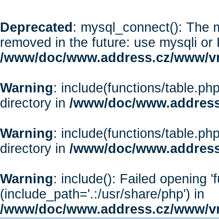
Deprecated
: mysql_connect(): The m
removed in the future: use mysqli or
/www/doc/www.address.cz/www/vr
Warning
: include(functions/table.php
directory in
/www/doc/www.address
Warning
: include(functions/table.php
directory in
/www/doc/www.address
Warning
: include(): Failed opening '
(include_path='.:/usr/share/php') in
/www/doc/www.address.cz/www/vr