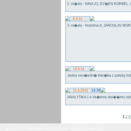
2. m�sto - NINA 22, EV�EN KORBEL. G
8.4.11
3. m�sto - Hramina 8, JAROSLAV MORA
12.4.11
Jedna nev�edn� fote�ka z paluby lo
11.4.2011
14:30
ANALYTIKA 1 k Va�emu dal��mu vy
1
2
3
� Yach Club Star� M�sto. 2008, WebDesign:
RNDr. Filip Pe�ek, PhD.