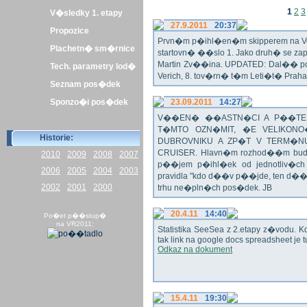
1
2
3
V�sledky 1. etapy
27.9.2011
20:37
Propozice
Prvn�m p�ihl�en�m skipperem na Veli
Plachetn� sm�rnice
startovn� ��slo 1. Jako druh� se z
Martin Zv��ina. UPDATED: Dal�� po�
Tech. parametry lod�
Verich, 8. tov�rn� t�m Leti�t� Praha 
Seznam pos�dek
Sponzo�i pos�dek
23.09.2011
14:27
V��EN� ��ASTN�CI A P��TEL
T�MTO OZN�MIT, �E VELIKON
Historie:
DUBROVNIKU A ZP�T V TERM�NU 
CRUISER. Hlavn�m rozhod��m bude o
2010
2009
2008
2007
p��jem p�ihl�ek od jednotliv�c
2006
2005
2004
2003
pravidla "kdo d��v p��jde, ten d�
2002
2001
2000
trhu ne�pln�ch pos�dek. JB
20.4.11
14:40
Po�et p��stup�
na VR2011:
Statistika SeeSea z 2.etapy z�vodu. K
tak link na google docs spreadsheet je t
Odkaz na dokument
15.4.11
19:30