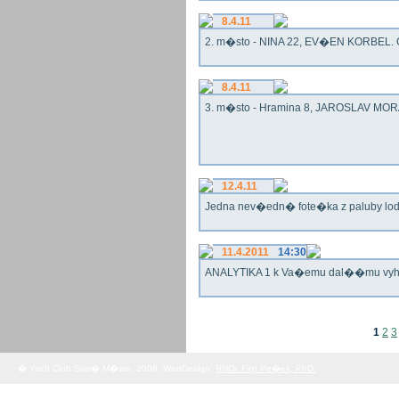
8.4.11
2. m�sto - NINA 22, EV�EN KORBEL. G
8.4.11
3. m�sto - Hramina 8, JAROSLAV MORA
12.4.11
Jedna nev�edn� fote�ka z paluby lo
11.4.2011
14:30
ANALYTIKA 1 k Va�emu dal��mu vy
1
2
3
� Yach Club Star� M�sto. 2008, WebDesign:
RNDr. Filip Pe�ek, PhD.