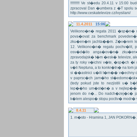
!!!!!!!!!! Ve st�edu 20.4.11 v 15:0
zpracoval Dan �umbera z �T spolu 
http://www.ceskatelevize.cz/ivysilani/
11.4.2011
15:06
Velikono�n� regata 2011 �sp�n� n
pova�ovat za benchmark poveden�
zku�en�m jachta��m. Z�v�rem le
12. Velikono�n� regatu pochv�lit, 
osv�d�ilo anga�ov�n� zku�en�c
zpravodajsk� t�m �esk� televize, a
za ty roky v�ichni v�te, �sp�ch �
v�li Neptuna, a to konkr�tn� na tom 
si ��astnici u�ili t�m�� v�echny dr
v paprsc�ch jarn�ho st�edomo�sk�ho
(tedy pokud jste to nezjistili u� 
lep��ho um�st�n� a v nejlep��
jenom do n�... Do nadch�zej�c� j
k�lem alespo� stopu poctiv� modr�
8.4.11
1. m�sto - Hramina 1, JAN POKORN�. G