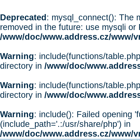
Deprecated
: mysql_connect(): The m
removed in the future: use mysqli or
/www/doc/www.address.cz/www/vr
Warning
: include(functions/table.php
directory in
/www/doc/www.address
Warning
: include(functions/table.php
directory in
/www/doc/www.address
Warning
: include(): Failed opening '
(include_path='.:/usr/share/php') in
/www/doc/www.address.cz/www/vr