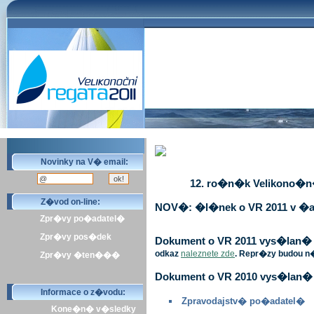
Novinky na V� email:
12. ro�n�k Velikono�n� 
Z�vod on-line:
NOV�: �l�nek o VR 2011 v �a
Zpr�vy po�adatel�
Zpr�vy pos�dek
Dokument o VR 2011 vys�lan� v 
odkaz
naleznete zde
. Repr�zy budou n
Zpr�vy �ten���
Dokument o VR 2010 vys�lan� 
Informace o z�vodu:
Zpravodajstv� po�adatel�
Kone�n� v�sledky