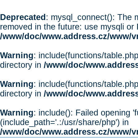
Deprecated
: mysql_connect(): The m
removed in the future: use mysqli or
/www/doc/www.address.cz/www/vr
Warning
: include(functions/table.php
directory in
/www/doc/www.address
Warning
: include(functions/table.php
directory in
/www/doc/www.address
Warning
: include(): Failed opening '
(include_path='.:/usr/share/php') in
/www/doc/www.address.cz/www/vr