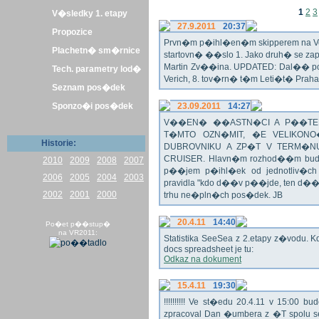
1
2
3
V�sledky 1. etapy
27.9.2011
20:37
Propozice
Prvn�m p�ihl�en�m skipperem na Veli
Plachetn� sm�rnice
startovn� ��slo 1. Jako druh� se z
Martin Zv��ina. UPDATED: Dal�� po�
Tech. parametry lod�
Verich, 8. tov�rn� t�m Leti�t� Praha 
Seznam pos�dek
Sponzo�i pos�dek
23.09.2011
14:27
V��EN� ��ASTN�CI A P��TEL
T�MTO OZN�MIT, �E VELIKON
Historie:
DUBROVNIKU A ZP�T V TERM�NU 
CRUISER. Hlavn�m rozhod��m bude o
2010
2009
2008
2007
p��jem p�ihl�ek od jednotliv�c
2006
2005
2004
2003
pravidla "kdo d��v p��jde, ten d�
2002
2001
2000
trhu ne�pln�ch pos�dek. JB
20.4.11
14:40
Po�et p��stup�
na VR2011:
Statistika SeeSea z 2.etapy z�vodu. K
docs spreadsheet je tu:
Odkaz na dokument
15.4.11
19:30
!!!!!!!!!! Ve st�edu 20.4.11 v 15:0
zpracoval Dan �umbera z �T spolu 