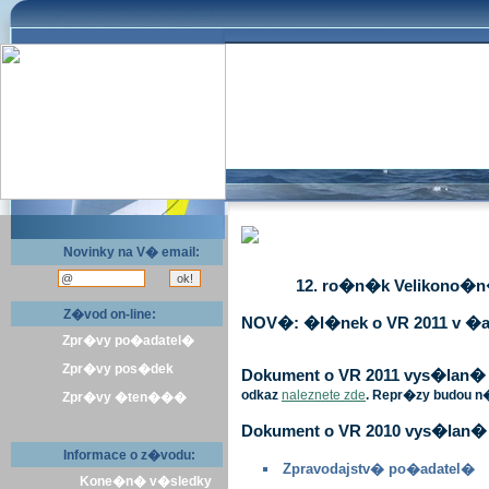
Novinky na V� email:
12. ro�n�k Velikono�n� 
Z�vod on-line:
NOV�: �l�nek o VR 2011 v �a
Zpr�vy po�adatel�
Zpr�vy pos�dek
Dokument o VR 2011 vys�lan� v 
odkaz
naleznete zde
. Repr�zy budou n
Zpr�vy �ten���
Dokument o VR 2010 vys�lan� 
Informace o z�vodu:
Zpravodajstv� po�adatel�
Kone�n� v�sledky