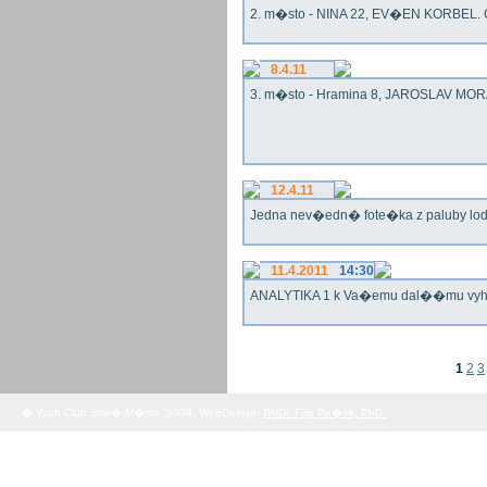
2. m�sto - NINA 22, EV�EN KORBEL. G
8.4.11
3. m�sto - Hramina 8, JAROSLAV MORA
12.4.11
Jedna nev�edn� fote�ka z paluby lo
11.4.2011
14:30
ANALYTIKA 1 k Va�emu dal��mu vy
1
2
3
� Yach Club Star� M�sto. 2008, WebDesign:
RNDr. Filip Pe�ek, PhD.