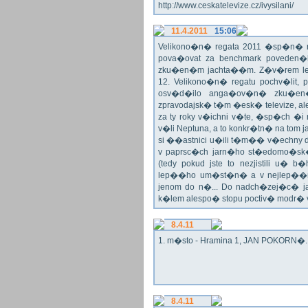
http://www.ceskatelevize.cz/ivysilani/
11.4.2011
15:06
Velikono�n� regata 2011 �sp�n� n
pova�ovat za benchmark poveden�
zku�en�m jachta��m. Z�v�rem le
12. Velikono�n� regatu pochv�lit, 
osv�d�ilo anga�ov�n� zku�en�c
zpravodajsk� t�m �esk� televize, a
za ty roky v�ichni v�te, �sp�ch �
v�li Neptuna, a to konkr�tn� na tom 
si ��astnici u�ili t�m�� v�echny dr
v paprsc�ch jarn�ho st�edomo�sk�ho
(tedy pokud jste to nezjistili u� 
lep��ho um�st�n� a v nejlep��
jenom do n�... Do nadch�zej�c� j
k�lem alespo� stopu poctiv� modr�
8.4.11
1. m�sto - Hramina 1, JAN POKORN�. G
8.4.11