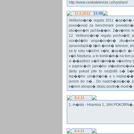
http://www.ceskatelevize.cz/ivysilani/
11.4.2011
15:06
Velikono�n� regata 2011 �sp�n� n
pova�ovat za benchmark poveden�
zku�en�m jachta��m. Z�v�rem le
12. Velikono�n� regatu pochv�lit, 
osv�d�ilo anga�ov�n� zku�en�c
zpravodajsk� t�m �esk� televize, a
za ty roky v�ichni v�te, �sp�ch �
v�li Neptuna, a to konkr�tn� na tom 
si ��astnici u�ili t�m�� v�echny dr
v paprsc�ch jarn�ho st�edomo�sk�ho
(tedy pokud jste to nezjistili u� 
lep��ho um�st�n� a v nejlep��
jenom do n�... Do nadch�zej�c� j
k�lem alespo� stopu poctiv� modr�
8.4.11
1. m�sto - Hramina 1, JAN POKORN�. G
8.4.11