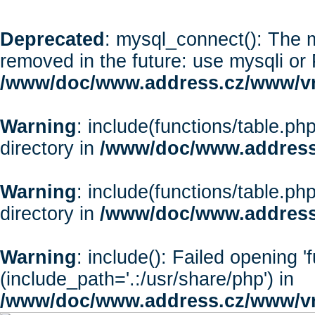
Deprecated
: mysql_connect(): The m
removed in the future: use mysqli or
/www/doc/www.address.cz/www/vr
Warning
: include(functions/table.php
directory in
/www/doc/www.address
Warning
: include(functions/table.php
directory in
/www/doc/www.address
Warning
: include(): Failed opening '
(include_path='.:/usr/share/php') in
/www/doc/www.address.cz/www/vr