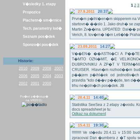
V�sledky 1. etapy
1
2
3
27.9.2011
20:37
Propozice
Prvn�m p�ihl�en�m skipperem na Veli
Plachetn� sm�rnice
startovn� ��slo 1. Jako druh� se z
Tech. parametry lod�
Martin Zv��ina. UPDATED: Dal�� po�
Verich, 8. tov�rn� t�m Leti�t� Praha 
Seznam pos�dek
Sponzo�i pos�dek
23.09.2011
14:27
V��EN� ��ASTN�CI A P��TEL
T�MTO OZN�MIT, �E VELIKON
Historie:
DUBROVNIKU A ZP�T V TERM�NU 
2010
2009
2008
2007
CRUISER. Hlavn�m rozhod��m bude o
p��jem p�ihl�ek od jednotliv�c
2006
2005
2004
2003
pravidla "kdo d��v p��jde, ten d�
2002
2001
2000
trhu ne�pln�ch pos�dek. JB
Po�et p��stup�
20.4.11
14:40
na VR2011:
Statistika SeeSea z 2.etapy z�vodu. K
docs spreadsheet je tu:
Odkaz na dokument
15.4.11
19:30
!!!!!!!!!! Ve st�edu 20.4.11 v 15:0
zpracoval Dan �umbera z �T spolu 