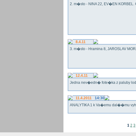
2. m�sto - NINA 22, EV�EN KORBEL. G
8.4.11
3. m�sto - Hramina 8, JAROSLAV MORA
12.4.11
Jedna nev�edn� fote�ka z paluby lo
11.4.2011
14:30
ANALYTIKA 1 k Va�emu dal��mu vy
1
2
3