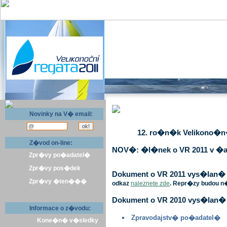
Novinky na V� email:
12. ro�n�k Velikono�n� 
Z�vod on-line:
NOV�: �l�nek o VR 2011 v �a
Zpr�vy po�adatel�
Zpr�vy pos�dek
Dokument o VR 2011 vys�lan� v 
Zpr�vy �ten���
odkaz
naleznete zde
. Repr�zy budou n
Dokument o VR 2010 vys�lan� 
Informace o z�vodu:
Zpravodajstv� po�adatel�
Kone�n� v�sledky