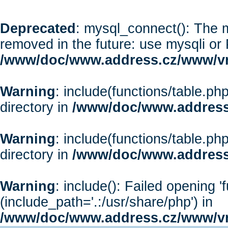
Deprecated
: mysql_connect(): The m
removed in the future: use mysqli or
/www/doc/www.address.cz/www/vr
Warning
: include(functions/table.php
directory in
/www/doc/www.address
Warning
: include(functions/table.php
directory in
/www/doc/www.address
Warning
: include(): Failed opening '
(include_path='.:/usr/share/php') in
/www/doc/www.address.cz/www/vr