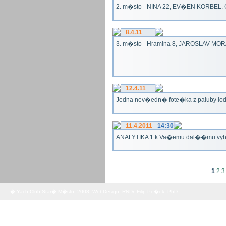
2. m�sto - NINA 22, EV�EN KORBEL. G
8.4.11
3. m�sto - Hramina 8, JAROSLAV MORA
12.4.11
Jedna nev�edn� fote�ka z paluby lo
11.4.2011
14:30
ANALYTIKA 1 k Va�emu dal��mu vy
1
2
3
� Yach Club Star� M�sto. 2008, WebDesign:
RNDr. Filip Pe�ek, PhD.