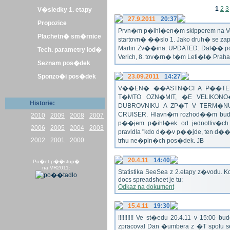
1
2
3
V�sledky 1. etapy
27.9.2011
20:37
Propozice
Prvn�m p�ihl�en�m skipperem na Veli
Plachetn� sm�rnice
startovn� ��slo 1. Jako druh� se z
Martin Zv��ina. UPDATED: Dal�� po�
Tech. parametry lod�
Verich, 8. tov�rn� t�m Leti�t� Praha 
Seznam pos�dek
Sponzo�i pos�dek
23.09.2011
14:27
V��EN� ��ASTN�CI A P��TEL
T�MTO OZN�MIT, �E VELIKON
Historie:
DUBROVNIKU A ZP�T V TERM�NU 
CRUISER. Hlavn�m rozhod��m bude o
2010
2009
2008
2007
p��jem p�ihl�ek od jednotliv�c
2006
2005
2004
2003
pravidla "kdo d��v p��jde, ten d�
2002
2001
2000
trhu ne�pln�ch pos�dek. JB
20.4.11
14:40
Po�et p��stup�
na VR2011:
Statistika SeeSea z 2.etapy z�vodu. K
docs spreadsheet je tu:
Odkaz na dokument
15.4.11
19:30
!!!!!!!!!! Ve st�edu 20.4.11 v 15:0
zpracoval Dan �umbera z �T spolu 