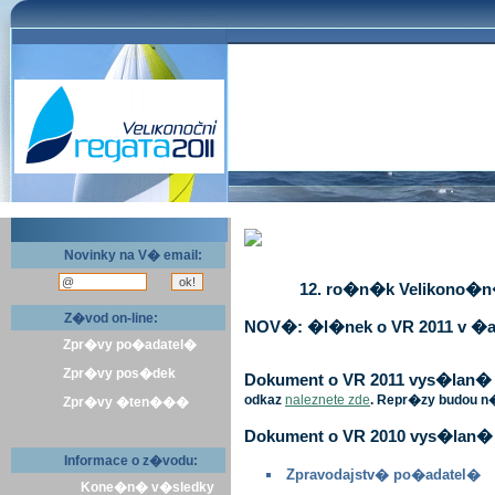
Novinky na V� email:
12. ro�n�k Velikono�n� 
Z�vod on-line:
NOV�: �l�nek o VR 2011 v �a
Zpr�vy po�adatel�
Zpr�vy pos�dek
Dokument o VR 2011 vys�lan� v 
odkaz
naleznete zde
. Repr�zy budou n
Zpr�vy �ten���
Dokument o VR 2010 vys�lan� 
Informace o z�vodu:
Zpravodajstv� po�adatel�
Kone�n� v�sledky