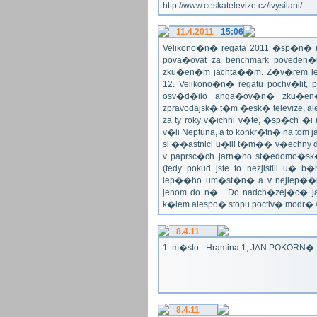
http://www.ceskatelevize.cz/ivysilani/
11.4.2011
15:06
Velikono�n� regata 2011 �sp�n� n
pova�ovat za benchmark poveden�
zku�en�m jachta��m. Z�v�rem le
12. Velikono�n� regatu pochv�lit, 
osv�d�ilo anga�ov�n� zku�en�c
zpravodajsk� t�m �esk� televize, a
za ty roky v�ichni v�te, �sp�ch �
v�li Neptuna, a to konkr�tn� na tom 
si ��astnici u�ili t�m�� v�echny dr
v paprsc�ch jarn�ho st�edomo�sk�ho
(tedy pokud jste to nezjistili u� 
lep��ho um�st�n� a v nejlep��
jenom do n�... Do nadch�zej�c� j
k�lem alespo� stopu poctiv� modr�
8.4.11
1. m�sto - Hramina 1, JAN POKORN�. G
8.4.11