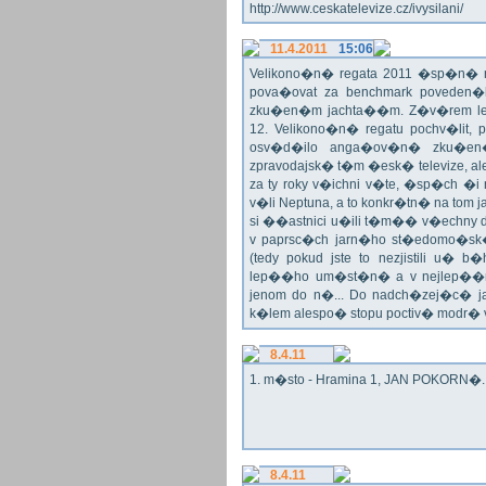
http://www.ceskatelevize.cz/ivysilani/
11.4.2011
15:06
Velikono�n� regata 2011 �sp�n� n
pova�ovat za benchmark poveden�
zku�en�m jachta��m. Z�v�rem le
12. Velikono�n� regatu pochv�lit, 
osv�d�ilo anga�ov�n� zku�en�c
zpravodajsk� t�m �esk� televize, a
za ty roky v�ichni v�te, �sp�ch �
v�li Neptuna, a to konkr�tn� na tom 
si ��astnici u�ili t�m�� v�echny dr
v paprsc�ch jarn�ho st�edomo�sk�ho
(tedy pokud jste to nezjistili u� 
lep��ho um�st�n� a v nejlep��
jenom do n�... Do nadch�zej�c� j
k�lem alespo� stopu poctiv� modr�
8.4.11
1. m�sto - Hramina 1, JAN POKORN�. G
8.4.11