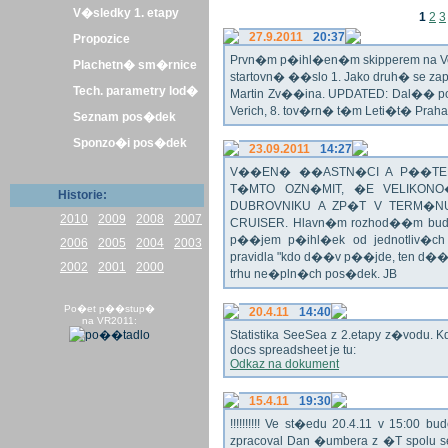
V�sledky 1. etapy
1
2
3
27.9.2011
20:37
Propozice
Prvn�m p�ihl�en�m skipperem na Veli
Plachetn� sm�rnice
startovn� ��slo 1. Jako druh� se z
Tech. parametry lod�
Martin Zv��ina. UPDATED: Dal�� po�
Verich, 8. tov�rn� t�m Leti�t� Praha 
Seznam pos�dek
Sponzo�i pos�dek
23.09.2011
14:27
V��EN� ��ASTN�CI A P��TEL
T�MTO OZN�MIT, �E VELIKON
Historie:
DUBROVNIKU A ZP�T V TERM�NU 
2010
2009
2008
2007
CRUISER. Hlavn�m rozhod��m bude o
p��jem p�ihl�ek od jednotliv�c
2006
2005
2004
2003
pravidla "kdo d��v p��jde, ten d�
2002
2001
2000
trhu ne�pln�ch pos�dek. JB
Po�et p��stup�
20.4.11
14:40
na VR2011:
Statistika SeeSea z 2.etapy z�vodu. K
docs spreadsheet je tu:
Odkaz na dokument
15.4.11
19:30
!!!!!!!!!! Ve st�edu 20.4.11 v 15:0
zpracoval Dan �umbera z �T spolu 