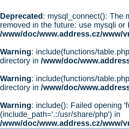
Deprecated
: mysql_connect(): The m
removed in the future: use mysqli or
/www/doc/www.address.cz/www/vr
Warning
: include(functions/table.php
directory in
/www/doc/www.address
Warning
: include(functions/table.php
directory in
/www/doc/www.address
Warning
: include(): Failed opening '
(include_path='.:/usr/share/php') in
/www/doc/www.address.cz/www/vr