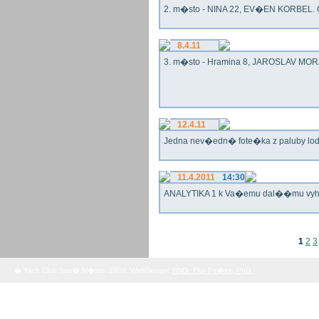
2. m�sto - NINA 22, EV�EN KORBEL. G
8.4.11
3. m�sto - Hramina 8, JAROSLAV MORA
12.4.11
Jedna nev�edn� fote�ka z paluby lo
11.4.2011
14:30
ANALYTIKA 1 k Va�emu dal��mu vy
1
2
3
� Yach Club Star� M�sto. 2008, WebDesign:
RNDr. Filip Pe�ek, PhD.