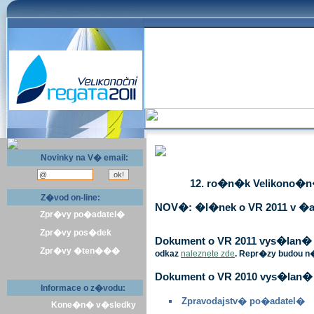
Novinky na V� email:
12. ro�n�k Velikono�n� 
Z�vod on-line:
NOV�: �l�nek o VR 2011 v �a
Zpr�vy po�adatel�
Zpr�vy pos�dek
Dokument o VR 2011 vys�lan� v 
Zpr�vy �ten���
odkaz
naleznete zde
. Repr�zy budou n
Dokument o VR 2010 vys�lan� 
Informace o z�vodu:
Zpravodajstv� po�adatel�
Kone�n� v�sledky