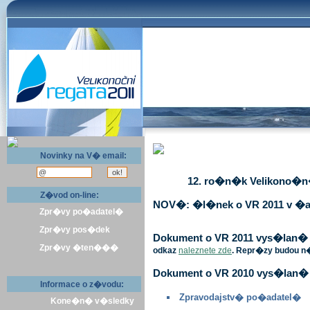
Novinky na V� email:
12. ro�n�k Velikono�n� 
Z�vod on-line:
NOV�: �l�nek o VR 2011 v �a
Zpr�vy po�adatel�
Zpr�vy pos�dek
Dokument o VR 2011 vys�lan� v 
Zpr�vy �ten���
odkaz
naleznete zde
. Repr�zy budou n
Dokument o VR 2010 vys�lan� 
Informace o z�vodu:
Zpravodajstv� po�adatel�
Kone�n� v�sledky