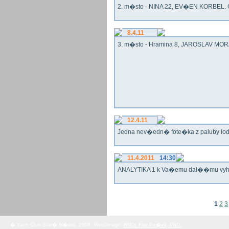
2. m�sto - NINA 22, EV�EN KORBEL. G
8.4.11
3. m�sto - Hramina 8, JAROSLAV MORA
12.4.11
Jedna nev�edn� fote�ka z paluby lo
11.4.2011
14:30
ANALYTIKA 1 k Va�emu dal��mu vy
1
2
3
� Yach Club Star� M�sto. 2008, WebDesign:
RNDr. Filip Pe�ek, PhD.