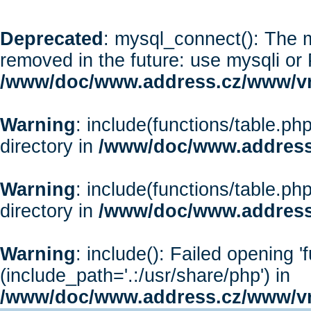
Deprecated
: mysql_connect(): The m
removed in the future: use mysqli or
/www/doc/www.address.cz/www/vr
Warning
: include(functions/table.php
directory in
/www/doc/www.address
Warning
: include(functions/table.php
directory in
/www/doc/www.address
Warning
: include(): Failed opening '
(include_path='.:/usr/share/php') in
/www/doc/www.address.cz/www/vr