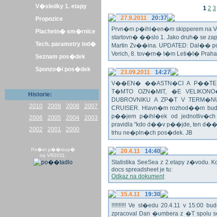
V�sledky 1. etapy
1
2
3
27.9.2011
20:37
Propozice
Prvn�m p�ihl�en�m skipperem na Veli
Plachetn� sm�rnice
startovn� ��slo 1. Jako druh� se z
Tech. parametry lod�
Martin Zv��ina. UPDATED: Dal�� po�
Verich, 8. tov�rn� t�m Leti�t� Praha 
Seznam pos�dek
Sponzo�i pos�dek
23.09.2011
14:27
V��EN� ��ASTN�CI A P��TEL
T�MTO OZN�MIT, �E VELIKON
Historie:
DUBROVNIKU A ZP�T V TERM�NU 
2010
2009
2008
2007
CRUISER. Hlavn�m rozhod��m bude o
p��jem p�ihl�ek od jednotliv�c
2006
2005
2004
2003
pravidla "kdo d��v p��jde, ten d�
2002
2001
2000
trhu ne�pln�ch pos�dek. JB
Po�et p��stup�
20.4.11
14:40
na VR2011:
Statistika SeeSea z 2.etapy z�vodu. K
docs spreadsheet je tu:
Odkaz na dokument
15.4.11
19:30
!!!!!!!!!! Ve st�edu 20.4.11 v 15:0
zpracoval Dan �umbera z �T spolu 