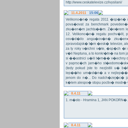
http://www.ceskatelevize.cz/ivysilani/
11.4.2011
15:06
Velikono�n� regata 2011 �sp�n� n
pova�ovat za benchmark poveden�
zku�en�m jachta��m. Z�v�rem le
12. Velikono�n� regatu pochv�lit, 
osv�d�ilo anga�ov�n� zku�en�c
zpravodajsk� t�m �esk� televize, a
za ty roky v�ichni v�te, �sp�ch �
v�li Neptuna, a to konkr�tn� na tom 
si ��astnici u�ili t�m�� v�echny dr
v paprsc�ch jarn�ho st�edomo�sk�ho
(tedy pokud jste to nezjistili u� 
lep��ho um�st�n� a v nejlep��
jenom do n�... Do nadch�zej�c� j
k�lem alespo� stopu poctiv� modr�
8.4.11
1. m�sto - Hramina 1, JAN POKORN�. G
8.4.11