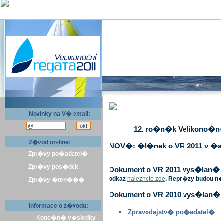
Novinky na V� email:
12. ro�n�k Velikono�n� 
Z�vod on-line:
NOV�: �l�nek o VR 2011 v �a
Zpr�vy po�adatel�
Zpr�vy pos�dek
Dokument o VR 2011 vys�lan� v 
odkaz
naleznete zde
. Repr�zy budou n
Zpr�vy �ten���
Dokument o VR 2010 vys�lan� 
Informace o z�vodu:
Zpravodajstv� po�adatel�
Kone�n� v�sledky