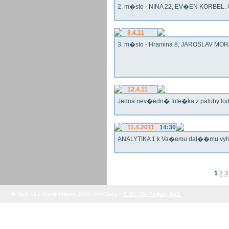
2. m�sto - NINA 22, EV�EN KORBEL. G
8.4.11
3. m�sto - Hramina 8, JAROSLAV MORA
12.4.11
Jedna nev�edn� fote�ka z paluby lo
11.4.2011
14:30
ANALYTIKA 1 k Va�emu dal��mu vy
1
2
3
� Yach Club Star� M�sto. 2008, WebDesign:
RNDr. Filip Pe�ek, PhD.