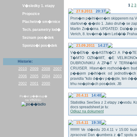
1
2
3
V�sledky 1. etapy
27.9.2011
20:37
Propozice
Prvn�m p�ihl�en�m skipperem na Veli
Plachetn� sm�rnice
startovn� ��slo 1. Jako druh� se z
Martin Zv��ina. UPDATED: Dal�� po�
Tech. parametry lod�
Verich, 8. tov�rn� t�m Leti�t� Praha 
Seznam pos�dek
Sponzo�i pos�dek
23.09.2011
14:27
V��EN� ��ASTN�CI A P��TEL
T�MTO OZN�MIT, �E VELIKON
Historie:
DUBROVNIKU A ZP�T V TERM�NU 
CRUISER. Hlavn�m rozhod��m bude o
2010
2009
2008
2007
p��jem p�ihl�ek od jednotliv�c
2006
2005
2004
2003
pravidla "kdo d��v p��jde, ten d�
2002
2001
2000
trhu ne�pln�ch pos�dek. JB
20.4.11
14:40
Po�et p��stup�
na VR2011:
Statistika SeeSea z 2.etapy z�vodu. K
docs spreadsheet je tu:
Odkaz na dokument
15.4.11
19:30
!!!!!!!!!! Ve st�edu 20.4.11 v 15:0
zpracoval Dan �umbera z �T spolu 