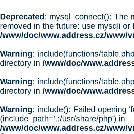
Deprecated
: mysql_connect(): The m
removed in the future: use mysqli or
/www/doc/www.address.cz/www/vr
Warning
: include(functions/table.php
directory in
/www/doc/www.address
Warning
: include(functions/table.php
directory in
/www/doc/www.address
Warning
: include(): Failed opening '
(include_path='.:/usr/share/php') in
/www/doc/www.address.cz/www/vr