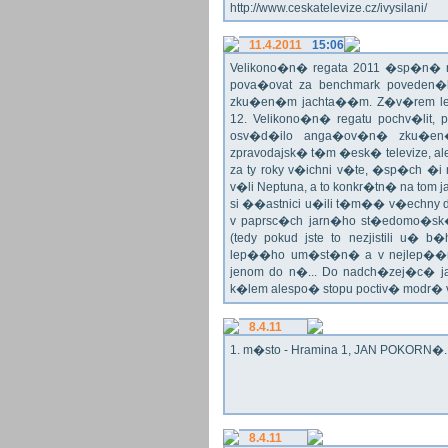
http://www.ceskatelevize.cz/ivysilani/
11.4.2011
15:06
Velikono�n� regata 2011 �sp�n� n
pova�ovat za benchmark poveden�
zku�en�m jachta��m. Z�v�rem le
12. Velikono�n� regatu pochv�lit, 
osv�d�ilo anga�ov�n� zku�en�c
zpravodajsk� t�m �esk� televize, a
za ty roky v�ichni v�te, �sp�ch �
v�li Neptuna, a to konkr�tn� na tom 
si ��astnici u�ili t�m�� v�echny dr
v paprsc�ch jarn�ho st�edomo�sk�ho
(tedy pokud jste to nezjistili u� 
lep��ho um�st�n� a v nejlep��
jenom do n�... Do nadch�zej�c� j
k�lem alespo� stopu poctiv� modr�
8.4.11
1. m�sto - Hramina 1, JAN POKORN�. G
8.4.11