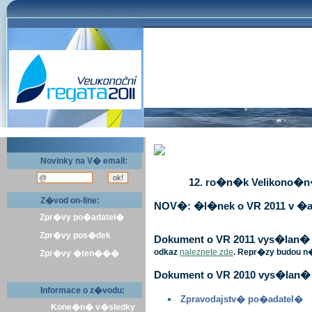
Novinky na V� email:
12. ro�n�k Velikono�n� 
Z�vod on-line:
NOV�: �l�nek o VR 2011 v �a
Zpr�vy po�adatel�
Zpr�vy pos�dek
Dokument o VR 2011 vys�lan� v 
odkaz
naleznete zde
. Repr�zy budou n
Zpr�vy �ten���
Dokument o VR 2010 vys�lan� 
Informace o z�vodu:
Zpravodajstv� po�adatel�
Kone�n� v�sledky