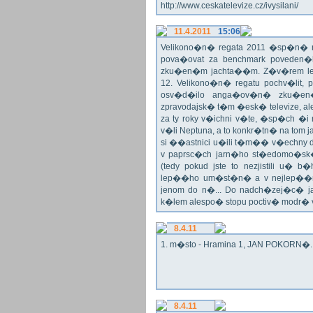
http://www.ceskatelevize.cz/ivysilani/
11.4.2011
15:06
Velikono�n� regata 2011 �sp�n� n
pova�ovat za benchmark poveden�
zku�en�m jachta��m. Z�v�rem le
12. Velikono�n� regatu pochv�lit, 
osv�d�ilo anga�ov�n� zku�en�c
zpravodajsk� t�m �esk� televize, a
za ty roky v�ichni v�te, �sp�ch �
v�li Neptuna, a to konkr�tn� na tom 
si ��astnici u�ili t�m�� v�echny dr
v paprsc�ch jarn�ho st�edomo�sk�ho
(tedy pokud jste to nezjistili u� 
lep��ho um�st�n� a v nejlep��
jenom do n�... Do nadch�zej�c� j
k�lem alespo� stopu poctiv� modr�
8.4.11
1. m�sto - Hramina 1, JAN POKORN�. G
8.4.11