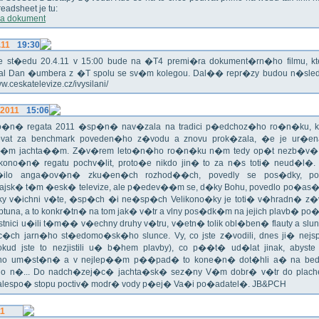
eadsheet je tu:
a dokument
.11
19:30
!!! Ve st�edu 20.4.11 v 15:00 bude na �T4 premi�ra dokument�rn�ho filmu, 
val Dan �umbera z �T spolu se sv�m kolegou. Dal�� repr�zy budou n�sled
ww.ceskatelevize.cz/ivysilani/
.2011
15:06
no�n� regata 2011 �sp�n� nav�zala na tradici p�edchoz�ho ro�n�ku, k
vat za benchmark poveden�ho z�vodu a znovu prok�zala, �e je ur�en
�m jachta��m. Z�v�rem leto�n�ho ro�n�ku n�m tedy op�t nezb�v�,
ikono�n� regatu pochv�lit, proto�e nikdo jin� to za n�s toti� neud�l�.
ilo anga�ov�n� zku�en�ch rozhod��ch, povedly se pos�dky, po
ajsk� t�m �esk� televize, ale p�edev��m se, d�ky Bohu, povedlo po�as�!
oky v�ichni v�te, �sp�ch �i ne�sp�ch Velikono�ky je toti� v�hradn� z�
ptuna, a to konkr�tn� na tom jak� v�tr a vlny pos�dk�m na jejich plavb� po�l
tnici u�ili t�m�� v�echny druhy v�tru, v�etn� tolik obl�ben� flauty a sl
c�ch jarn�ho st�edomo�sk�ho slunce. Vy, co jste z�vodili, dnes ji� nej
okud jste to nezjistili u� b�hem plavby), co p��t� ud�lat jinak, abyste
o um�st�n� a v nejlep��m p��pad� to kone�n� dot�hli a� na bed
do n�... Do nadch�zej�c� jachta�sk� sez�ny V�m dobr� v�tr do plache
alespo� stopu poctiv� modr� vody p�ej� Va�i po�adatel�. JB&PCH
11