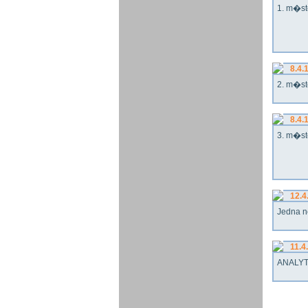
1. m�st
8.4.
2. m�st
8.4.
3. m�st
12.4
Jedna n
11.4
ANALYT