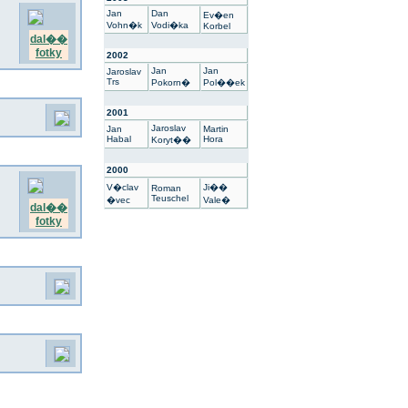
Jan
Dan
Ev�en
Vohn�k
Vodi�ka
Korbel
dal��
fotky
2002
Jan
Jan
Jaroslav
Trs
Pokorn�
Pol��ek
2001
Jaroslav
Jan
Martin
Habal
Hora
Koryt��
2000
V�clav
Ji��
Roman
Teuschel
�vec
Vale�
dal��
fotky