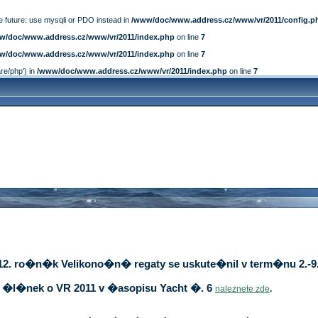
e future: use mysqli or PDO instead in
/www/doc/www.address.cz/www/vr/2011/config.p
w/doc/www.address.cz/www/vr/2011/index.php
on line
7
w/doc/www.address.cz/www/vr/2011/index.php
on line
7
are/php') in
/www/doc/www.address.cz/www/vr/2011/index.php
on line
7
12. ro�n�k Velikono�n� regaty se uskute�nil v term�nu 2.-9.
�l�nek o VR 2011 v �asopisu Yacht �. 6
naleznete zde
.