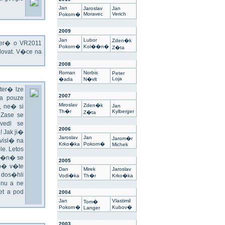
Jan
Jaroslav
Jan
Moravec
Verich
Pokorn�
2009
Jan
Lubor
Zden�k
kter� o VR2011
Pokorn�
Kol��n�
Z�ta
ovat. V�ce na
2008
Roman
Norbis
Peter
Loja
�ada
N�vlt
ter� lze
2007
a pouze
Miroslav
Zden�k
 ne� si
Jan
Th�r
Kylberger
Z�ta
 Zase se
vedl se
2006
 Jak ji�
Jaroslav
Jan
Jarom�r
visl� na
Krko�ka
Pokorn�
Michek
e. Letos
un�n� se
2005
sp� v�te
Dan
Mirek
Jaroslav
 dos�hli
Vodi�ka
Th�r
Krko�ka
nu a ne
t a pod
2004
Jan
Vlastimil
Tom�
Pokorn�
Kubov�
Langer
2003