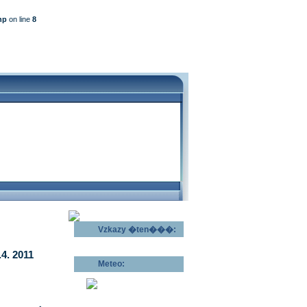
hp
on line
8
Vzkazy �ten���:
Odeslat vzkaz >>
4. 2011
Meteo:
Pov�trnostn�
p�edpov�d >>