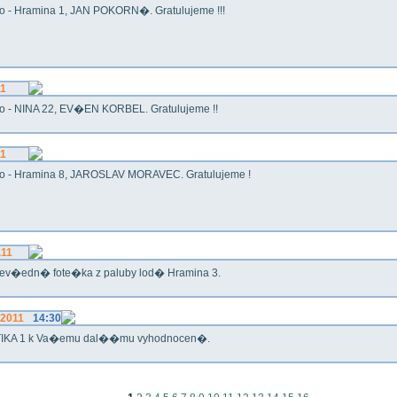
o - Hramina 1, JAN POKORN�. Gratulujeme !!!
11
o - NINA 22, EV�EN KORBEL. Gratulujeme !!
11
o - Hramina 8, JAROSLAV MORAVEC. Gratulujeme !
.11
ev�edn� fote�ka z paluby lod� Hramina 3.
.2011
14:30
IKA 1 k Va�emu dal��mu vyhodnocen�.