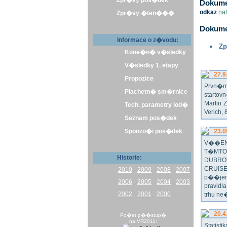
Zpr�vy pos�dek
Dokumen
odkaz
na
Zpr�vy �ten���
Dokume
Informace o z�vodu:
Zp
Kone�n� v�sledky
V�sledky 1. etapy
27.9
Propozice
Prvn�m 
Plachetn� sm�rnice
startov
Martin 
Tech. parametry lod�
Verich,
Seznam pos�dek
Sponzo�i pos�dek
23.0
V��EN
T�MTO
Historie:
DUBRO
CRUISE
2010
2009
2008
2007
p��jem
2006
2005
2004
2003
pravidl
2002
2001
2000
trhu ne
20.4
Po�et p��stup�
na VR2011:
Statist