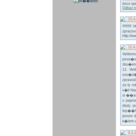
docs spr
Odkaz n
15.4
!!!!!!!
zpraco
http://w
11.4
Veliko
pova�o
zku�en
12. Vel
osv�d�
zpravod
za ty r
v�li Ne
si ��as
v paprs
(tedy p
lep��h
jenom 
k�lem 
8.4.