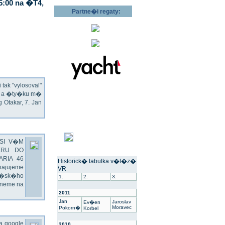
5:00 na �T4,
Partne�i regaty:
ak "vylosoval"
ec a �ty�ku m�
Otakar, 7. Jan
SI V�M
ERU DO
ARIA 46
Historick� tabulka v�t�z�
hajujeme
VR
��sk�ho
1.
2.
3.
dneme na
2011
Jan
Jaroslav
Ev�en
Moravec
Pokorn�
Korbel
na google
2010