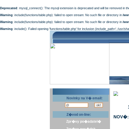
Deprecated
: mysql_connect(): The mysql extension is deprecated and will be removed in th
Warning
: include(functions/table.php): failed to open stream: No such file or directory in
/ww
Warning
: include(functions/table.php): failed to open stream: No such file or directory in
/ww
Warning
: include(): Failed opening 'functions/table.php' for inclusion (include_path='.:/usr/sh
Novinky na V� email:
Z�vod on-line:
NOV�: 
Zpr�vy po�adatel�