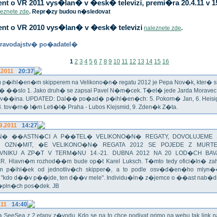
t o VR 2011 vys�lan� v �esk� televizi, premi�ra 20.4.11 v 1
leznete zde
. Repr�zy budou n�sledovat
nt o VR 2010 vys�lan� v �esk� televizi
naleznete zde
.
ravodajstv� po�adatel�
1
2
3
4
5
6
7
8
9
10
11
12
13
14
15
16
.2011
20:37
p�ihl�en�m skipperem na Velikono�n� regatu 2012 je Pepa Nov�k, kter� si t
n� ��slo 1. Jako druh� se zapsal Pavel N�m�cek. T�et� jede Jarda Morav
Zv��ina. UPDATED: Dal�� po�ad� p�ihl�en�ch: 5. Pokorn� Jan, 6. Heisig 
 8. tov�rn� t�m Leti�t� Praha - Lubos Klejsmid, 9. Zden�k Z�ta.
9.2011
14:27
� ��ASTN�CI A P��TEL� VELIKONO�N� REGATY, DOVOLUJEME 
 OZN�MIT, �E VELIKONO�N� REGATA 2012 SE POJEDE Z MURT
VNIKU A ZP�T V TERM�NU 14.-21. DUBNA 2012 NA 20 LOD�CH BAV
R. Hlavn�m rozhod��m bude op�t Karel Luksch. T�mto tedy ofici�ln� za
 p�ihl�ek od jednotliv�ch skipper�, a to podle osv�d�en�ho mlyn
a "kdo d��v p��jde, ten d��v mele". Individu�ln� z�jemce o ��ast nab�
�pln�ch pos�dek. JB
.11
14:40
ika SeeSea z 2.etapy z�vodu. Kdo se na to chce podivat primo na webu tak link 