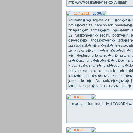
http://www.ceskatelevize.cz/ivysilani/
11.4.2011
15:06
Velikono�n� regata 2011 �sp�n� n
pova�ovat za benchmark poveden�
zku�en�m jachta��m. Z�v�rem le
12. Velikono�n� regatu pochv�lit, 
osv�d�ilo anga�ov�n� zku�en�c
zpravodajsk� t�m �esk� televize, a
za ty roky v�ichni v�te, �sp�ch �
v�li Neptuna, a to konkr�tn� na tom 
si ��astnici u�ili t�m�� v�echny dr
v paprsc�ch jarn�ho st�edomo�sk�ho
(tedy pokud jste to nezjistili u� 
lep��ho um�st�n� a v nejlep��
jenom do n�... Do nadch�zej�c� j
k�lem alespo� stopu poctiv� modr�
8.4.11
1. m�sto - Hramina 1, JAN POKORN�. G
8.4.11