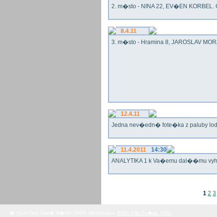
2. m�sto - NINA 22, EV�EN KORBEL. G
8.4.11
3. m�sto - Hramina 8, JAROSLAV MORA
12.4.11
Jedna nev�edn� fote�ka z paluby lo
11.4.2011
14:30
ANALYTIKA 1 k Va�emu dal��mu vy
1
2
3
� Yach Club Star� M�sto. 2008, WebDesign:
RNDr. Filip Pe�ek, PhD.