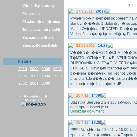
1
2
3
V�sledky 1. etapy
27.9.2011
20:37
Propozice
Prvn�m p�ihl�en�m skipperem na Veli
Plachetn� sm�rnice
startovn� ��slo 1. Jako druh� se z
Martin Zv��ina. UPDATED: Dal�� po�
Tech. parametry lod�
Verich, 8. tov�rn� t�m Leti�t� Praha 
Seznam pos�dek
Sponzo�i pos�dek
23.09.2011
14:27
V��EN� ��ASTN�CI A P��TEL
T�MTO OZN�MIT, �E VELIKON
Historie:
DUBROVNIKU A ZP�T V TERM�NU 
CRUISER. Hlavn�m rozhod��m bude o
2010
2009
2008
2007
p��jem p�ihl�ek od jednotliv�c
2006
2005
2004
2003
pravidla "kdo d��v p��jde, ten d�
2002
2001
2000
trhu ne�pln�ch pos�dek. JB
20.4.11
14:40
Po�et p��stup�
na VR2011:
Statistika SeeSea z 2.etapy z�vodu. K
docs spreadsheet je tu:
Odkaz na dokument
15.4.11
19:30
!!!!!!!!!! Ve st�edu 20.4.11 v 15:0
zpracoval Dan �umbera z �T spolu 