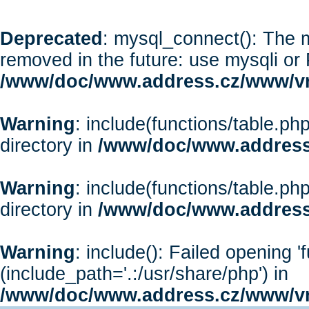
Deprecated
: mysql_connect(): The m
removed in the future: use mysqli or
/www/doc/www.address.cz/www/vr
Warning
: include(functions/table.php
directory in
/www/doc/www.address
Warning
: include(functions/table.php
directory in
/www/doc/www.address
Warning
: include(): Failed opening '
(include_path='.:/usr/share/php') in
/www/doc/www.address.cz/www/vr