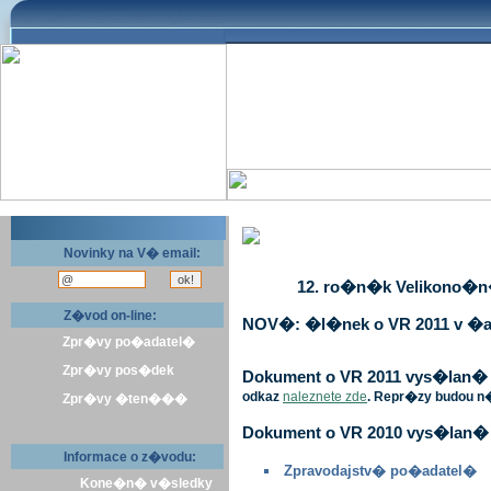
Novinky na V� email:
12. ro�n�k Velikono�n� 
Z�vod on-line:
NOV�: �l�nek o VR 2011 v �a
Zpr�vy po�adatel�
Zpr�vy pos�dek
Dokument o VR 2011 vys�lan� v 
odkaz
naleznete zde
. Repr�zy budou n
Zpr�vy �ten���
Dokument o VR 2010 vys�lan� 
Informace o z�vodu:
Zpravodajstv� po�adatel�
Kone�n� v�sledky