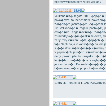
http://www.ceskatelevize.cz/ivysilani/
11.4.2011
15:06
Velikono�n� regata 2011 �sp�n� n
pova�ovat za benchmark poveden�
zku�en�m jachta��m. Z�v�rem le
12. Velikono�n� regatu pochv�lit, 
osv�d�ilo anga�ov�n� zku�en�c
zpravodajsk� t�m �esk� televize, a
za ty roky v�ichni v�te, �sp�ch �
v�li Neptuna, a to konkr�tn� na tom 
si ��astnici u�ili t�m�� v�echny dr
v paprsc�ch jarn�ho st�edomo�sk�ho
(tedy pokud jste to nezjistili u� 
lep��ho um�st�n� a v nejlep��
jenom do n�... Do nadch�zej�c� j
k�lem alespo� stopu poctiv� modr�
8.4.11
1. m�sto - Hramina 1, JAN POKORN�. G
8.4.11