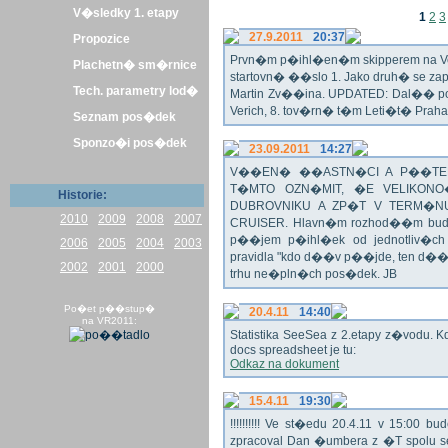
V�sledky 1. etapy
1
2
3
27.9.2011
20:37
Propozice
Prvn�m p�ihl�en�m skipperem na Veli
Plachetn� sm�rnice
startovn� ��slo 1. Jako druh� se z
Tech. parametry lod�
Martin Zv��ina. UPDATED: Dal�� po�
Verich, 8. tov�rn� t�m Leti�t� Praha 
Seznam pos�dek
Sponzo�i pos�dek
23.09.2011
14:27
V��EN� ��ASTN�CI A P��TEL
T�MTO OZN�MIT, �E VELIKON
Historie:
DUBROVNIKU A ZP�T V TERM�NU 
2010
2009
2008
2007
CRUISER. Hlavn�m rozhod��m bude o
p��jem p�ihl�ek od jednotliv�c
2006
2005
2004
2003
pravidla "kdo d��v p��jde, ten d�
2002
2001
2000
trhu ne�pln�ch pos�dek. JB
Po�et p��stup�
20.4.11
14:40
na VR2011:
Statistika SeeSea z 2.etapy z�vodu. K
docs spreadsheet je tu:
Odkaz na dokument
15.4.11
19:30
!!!!!!!!!! Ve st�edu 20.4.11 v 15:0
zpracoval Dan �umbera z �T spolu 