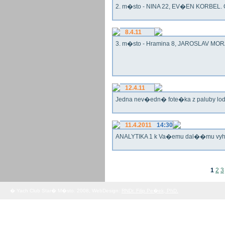
2. m�sto - NINA 22, EV�EN KORBEL. G
8.4.11
3. m�sto - Hramina 8, JAROSLAV MORA
12.4.11
Jedna nev�edn� fote�ka z paluby lo
11.4.2011
14:30
ANALYTIKA 1 k Va�emu dal��mu vy
1
2
3
� Yach Club Star� M�sto. 2008, WebDesign:
RNDr. Filip Pe�ek, PhD.