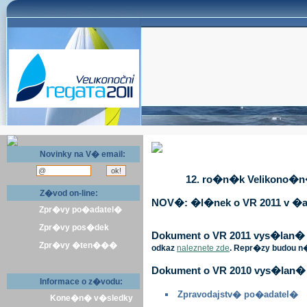
Novinky na V� email:
12. ro�n�k Velikono�n� 
Z�vod on-line:
NOV�: �l�nek o VR 2011 v �a
Zpr�vy po�adatel�
Zpr�vy pos�dek
Dokument o VR 2011 vys�lan� v 
Zpr�vy �ten���
odkaz
naleznete zde
. Repr�zy budou n
Dokument o VR 2010 vys�lan� 
Informace o z�vodu:
Zpravodajstv� po�adatel�
Kone�n� v�sledky