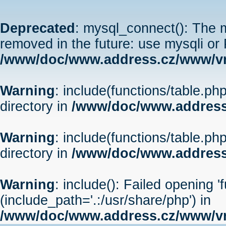
Deprecated
: mysql_connect(): The m
removed in the future: use mysqli or
/www/doc/www.address.cz/www/vr
Warning
: include(functions/table.php
directory in
/www/doc/www.address
Warning
: include(functions/table.php
directory in
/www/doc/www.address
Warning
: include(): Failed opening '
(include_path='.:/usr/share/php') in
/www/doc/www.address.cz/www/vr