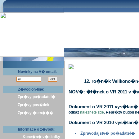
Novinky na V� email:
12. ro�n�k Velikono�n� 
Z�vod on-line:
NOV�: �l�nek o VR 2011 v �a
Zpr�vy po�adatel�
Zpr�vy pos�dek
Dokument o VR 2011 vys�lan� v 
odkaz
naleznete zde
. Repr�zy budou n
Zpr�vy �ten���
Dokument o VR 2010 vys�lan� 
Informace o z�vodu:
Zpravodajstv� po�adatel�
Kone�n� v�sledky