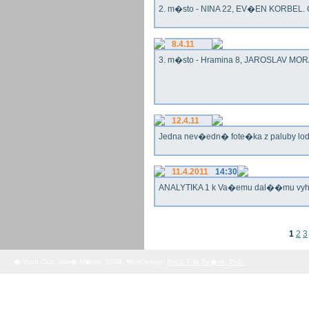
2. m�sto - NINA 22, EV�EN KORBEL. G
8.4.11
3. m�sto - Hramina 8, JAROSLAV MORA
12.4.11
Jedna nev�edn� fote�ka z paluby lo
11.4.2011
14:30
ANALYTIKA 1 k Va�emu dal��mu vy
1
2
3
� Yach Club Star� M�sto. 2008, WebDesign:
RNDr. Filip Pe�ek, PhD.