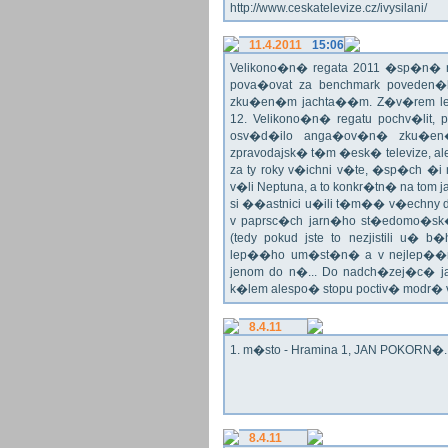
http://www.ceskatelevize.cz/ivysilani/
11.4.2011
15:06
Velikono�n� regata 2011 �sp�n� n
pova�ovat za benchmark poveden�
zku�en�m jachta��m. Z�v�rem le
12. Velikono�n� regatu pochv�lit, 
osv�d�ilo anga�ov�n� zku�en�c
zpravodajsk� t�m �esk� televize, a
za ty roky v�ichni v�te, �sp�ch �
v�li Neptuna, a to konkr�tn� na tom 
si ��astnici u�ili t�m�� v�echny dr
v paprsc�ch jarn�ho st�edomo�sk�ho
(tedy pokud jste to nezjistili u� 
lep��ho um�st�n� a v nejlep��
jenom do n�... Do nadch�zej�c� j
k�lem alespo� stopu poctiv� modr�
8.4.11
1. m�sto - Hramina 1, JAN POKORN�. G
8.4.11