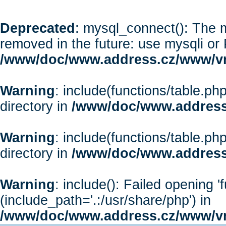
Deprecated
: mysql_connect(): The m
removed in the future: use mysqli or
/www/doc/www.address.cz/www/vr
Warning
: include(functions/table.php
directory in
/www/doc/www.address
Warning
: include(functions/table.php
directory in
/www/doc/www.address
Warning
: include(): Failed opening '
(include_path='.:/usr/share/php') in
/www/doc/www.address.cz/www/vr