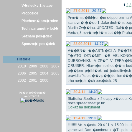
1
2
3
V�sledky 1. etapy
27.9.2011
20:37
Propozice
Prvn�m p�ihl�en�m skipperem na Veli
Plachetn� sm�rnice
startovn� ��slo 1. Jako druh� se z
Martin Zv��ina. UPDATED: Dal�� po�
Tech. parametry lod�
Verich, 8. tov�rn� t�m Leti�t� Praha 
Seznam pos�dek
Sponzo�i pos�dek
23.09.2011
14:27
V��EN� ��ASTN�CI A P��TEL
T�MTO OZN�MIT, �E VELIKON
Historie:
DUBROVNIKU A ZP�T V TERM�NU 
CRUISER. Hlavn�m rozhod��m bude o
2010
2009
2008
2007
p��jem p�ihl�ek od jednotliv�c
2006
2005
2004
2003
pravidla "kdo d��v p��jde, ten d�
2002
2001
2000
trhu ne�pln�ch pos�dek. JB
20.4.11
14:40
Po�et p��stup�
na VR2011:
Statistika SeeSea z 2.etapy z�vodu. K
docs spreadsheet je tu:
Odkaz na dokument
15.4.11
19:30
!!!!!!!!!! Ve st�edu 20.4.11 v 15:0
zpracoval Dan �umbera z �T spolu 