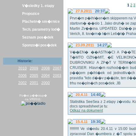
1
2
3
V�sledky 1. etapy
27.9.2011
20:37
Propozice
Prvn�m p�ihl�en�m skipperem na Veli
Plachetn� sm�rnice
startovn� ��slo 1. Jako druh� se z
Martin Zv��ina. UPDATED: Dal�� po�
Tech. parametry lod�
Verich, 8. tov�rn� t�m Leti�t� Praha 
Seznam pos�dek
Sponzo�i pos�dek
23.09.2011
14:27
V��EN� ��ASTN�CI A P��TEL
T�MTO OZN�MIT, �E VELIKON
Historie:
DUBROVNIKU A ZP�T V TERM�NU 
CRUISER. Hlavn�m rozhod��m bude o
2010
2009
2008
2007
p��jem p�ihl�ek od jednotliv�c
2006
2005
2004
2003
pravidla "kdo d��v p��jde, ten d�
2002
2001
2000
trhu ne�pln�ch pos�dek. JB
20.4.11
14:40
Po�et p��stup�
na VR2011:
Statistika SeeSea z 2.etapy z�vodu. K
docs spreadsheet je tu:
Odkaz na dokument
15.4.11
19:30
!!!!!!!!!! Ve st�edu 20.4.11 v 15:0
zpracoval Dan �umbera z �T spolu 