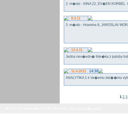
2. m�sto - NINA 22, EV�EN KORBEL. G
8.4.11
3. m�sto - Hramina 8, JAROSLAV MORA
12.4.11
Jedna nev�edn� fote�ka z paluby lo
11.4.2011
14:30
ANALYTIKA 1 k Va�emu dal��mu vy
1
2
3
� Yach Club Star� M�sto. 2008, WebDesign:
RNDr. Filip Pe�ek, PhD.