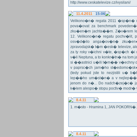
http://www.ceskatelevize.cz/ivysilani/
11.4.2011
15:06
Velikono�n� regata 2011 �sp�n� n
pova�ovat za benchmark poveden�
zku�en�m jachta��m. Z�v�rem le
12. Velikono�n� regatu pochv�lit, 
osv�d�ilo anga�ov�n� zku�en�c
zpravodajsk� t�m �esk� televize, a
za ty roky v�ichni v�te, �sp�ch �
v�li Neptuna, a to konkr�tn� na tom 
si ��astnici u�ili t�m�� v�echny dr
v paprsc�ch jarn�ho st�edomo�sk�ho
(tedy pokud jste to nezjistili u� 
lep��ho um�st�n� a v nejlep��
jenom do n�... Do nadch�zej�c� j
k�lem alespo� stopu poctiv� modr�
8.4.11
1. m�sto - Hramina 1, JAN POKORN�. G
8.4.11