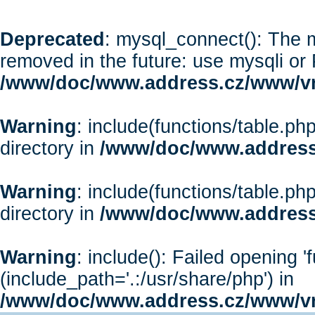
Deprecated
: mysql_connect(): The m
removed in the future: use mysqli or
/www/doc/www.address.cz/www/vr
Warning
: include(functions/table.php
directory in
/www/doc/www.address
Warning
: include(functions/table.php
directory in
/www/doc/www.address
Warning
: include(): Failed opening '
(include_path='.:/usr/share/php') in
/www/doc/www.address.cz/www/vr