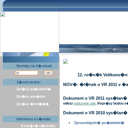
Novinky na V� email:
12. ro�n�k Velikono�n� 
Z�vod on-line:
NOV�: �l�nek o VR 2011 v �a
Zpr�vy po�adatel�
Zpr�vy pos�dek
Dokument o VR 2011 vys�lan� v 
odkaz
naleznete zde
. Repr�zy budou n
Zpr�vy �ten���
Dokument o VR 2010 vys�lan� 
Informace o z�vodu:
Zpravodajstv� po�adatel�
Kone�n� v�sledky