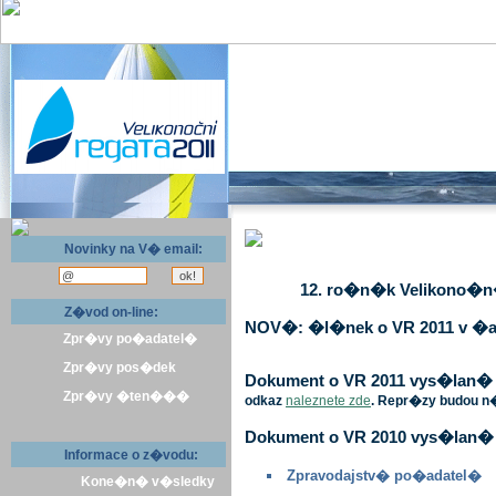
Novinky na V� email:
12. ro�n�k Velikono�n� 
Z�vod on-line:
NOV�: �l�nek o VR 2011 v �a
Zpr�vy po�adatel�
Zpr�vy pos�dek
Dokument o VR 2011 vys�lan� v 
Zpr�vy �ten���
odkaz
naleznete zde
. Repr�zy budou n
Dokument o VR 2010 vys�lan� 
Informace o z�vodu:
Zpravodajstv� po�adatel�
Kone�n� v�sledky