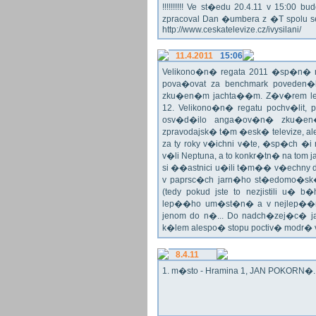
!!!!!!!!!! Ve st�edu 20.4.11 v 15:0
zpracoval Dan �umbera z �T spolu 
http://www.ceskatelevize.cz/ivysilani/
11.4.2011
15:06
Velikono�n� regata 2011 �sp�n� n
pova�ovat za benchmark poveden�
zku�en�m jachta��m. Z�v�rem le
12. Velikono�n� regatu pochv�lit, 
osv�d�ilo anga�ov�n� zku�en�c
zpravodajsk� t�m �esk� televize, a
za ty roky v�ichni v�te, �sp�ch �
v�li Neptuna, a to konkr�tn� na tom 
si ��astnici u�ili t�m�� v�echny dr
v paprsc�ch jarn�ho st�edomo�sk�ho
(tedy pokud jste to nezjistili u� 
lep��ho um�st�n� a v nejlep��
jenom do n�... Do nadch�zej�c� j
k�lem alespo� stopu poctiv� modr�
8.4.11
1. m�sto - Hramina 1, JAN POKORN�. G