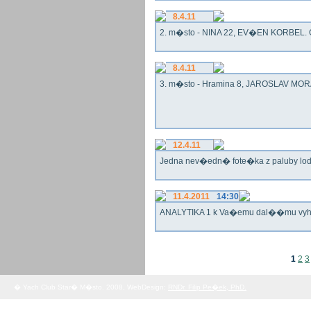
8.4.11
2. m�sto - NINA 22, EV�EN KORBEL. G
8.4.11
3. m�sto - Hramina 8, JAROSLAV MORA
12.4.11
Jedna nev�edn� fote�ka z paluby lo
11.4.2011
14:30
ANALYTIKA 1 k Va�emu dal��mu vy
1
2
3
� Yach Club Star� M�sto. 2008, WebDesign:
RNDr. Filip Pe�ek, PhD.