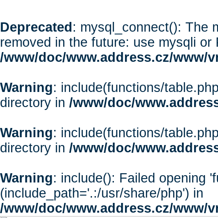
Deprecated
: mysql_connect(): The m
removed in the future: use mysqli or
/www/doc/www.address.cz/www/vr
Warning
: include(functions/table.php
directory in
/www/doc/www.address
Warning
: include(functions/table.php
directory in
/www/doc/www.address
Warning
: include(): Failed opening '
(include_path='.:/usr/share/php') in
/www/doc/www.address.cz/www/vr