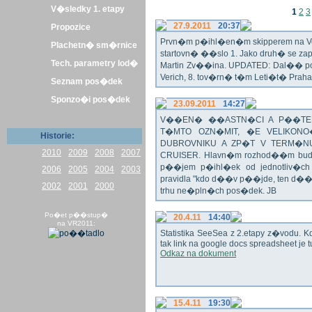
V�sledky 1. etapy
1
2
3
27.9.2011
20:37
Propozice
Prvn�m p�ihl�en�m skipperem na Veli
Plachetn� sm�rnice
startovn� ��slo 1. Jako druh� se z
Tech. parametry lod�
Martin Zv��ina. UPDATED: Dal�� po�
Verich, 8. tov�rn� t�m Leti�t� Praha 
Seznam pos�dek
Sponzo�i pos�dek
23.09.2011
14:27
V��EN� ��ASTN�CI A P��TEL
T�MTO OZN�MIT, �E VELIKON
Historie:
DUBROVNIKU A ZP�T V TERM�NU 
2010
2009
2008
2007
CRUISER. Hlavn�m rozhod��m bude o
p��jem p�ihl�ek od jednotliv�c
2006
2005
2004
2003
pravidla "kdo d��v p��jde, ten d�
2002
2001
2000
trhu ne�pln�ch pos�dek. JB
Po�et p��stup�
20.4.11
14:40
na VR2011:
Statistika SeeSea z 2.etapy z�vodu. K
tak link na google docs spreadsheet je t
Odkaz na dokument
15.4.11
19:30