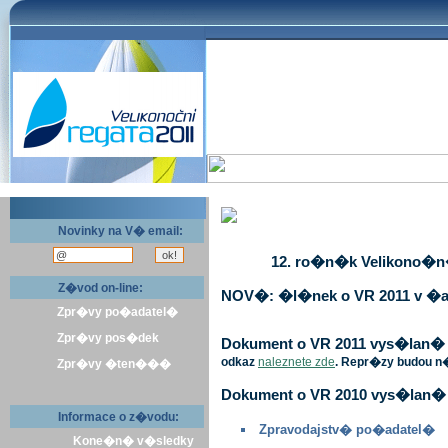
Novinky na V� email:
12. ro�n�k Velikono�n� 
Z�vod on-line:
NOV�: �l�nek o VR 2011 v �a
Zpr�vy po�adatel�
Zpr�vy pos�dek
Dokument o VR 2011 vys�lan� v 
odkaz
naleznete zde
. Repr�zy budou n
Zpr�vy �ten���
Dokument o VR 2010 vys�lan� 
Informace o z�vodu:
Zpravodajstv� po�adatel�
Kone�n� v�sledky