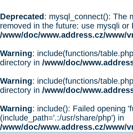
Deprecated
: mysql_connect(): The m
removed in the future: use mysqli or
/www/doc/www.address.cz/www/vr
Warning
: include(functions/table.php
directory in
/www/doc/www.address
Warning
: include(functions/table.php
directory in
/www/doc/www.address
Warning
: include(): Failed opening '
(include_path='.:/usr/share/php') in
/www/doc/www.address.cz/www/vr