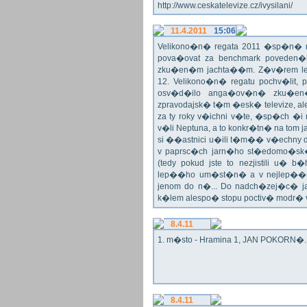
http://www.ceskatelevize.cz/ivysilani/
11.4.2011
15:06
Velikono�n� regata 2011 �sp�n� n
pova�ovat za benchmark poveden�
zku�en�m jachta��m. Z�v�rem le
12. Velikono�n� regatu pochv�lit, 
osv�d�ilo anga�ov�n� zku�en�c
zpravodajsk� t�m �esk� televize, a
za ty roky v�ichni v�te, �sp�ch �
v�li Neptuna, a to konkr�tn� na tom 
si ��astnici u�ili t�m�� v�echny dr
v paprsc�ch jarn�ho st�edomo�sk�ho
(tedy pokud jste to nezjistili u� 
lep��ho um�st�n� a v nejlep��
jenom do n�... Do nadch�zej�c� j
k�lem alespo� stopu poctiv� modr�
8.4.11
1. m�sto - Hramina 1, JAN POKORN�. G
8.4.11