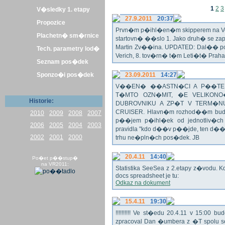
1
2
3
V�sledky 1. etapy
27.9.2011
20:37
Propozice
Prvn�m p�ihl�en�m skipperem na Veli
Plachetn� sm�rnice
startovn� ��slo 1. Jako druh� se z
Martin Zv��ina. UPDATED: Dal�� po�
Tech. parametry lod�
Verich, 8. tov�rn� t�m Leti�t� Praha 
Seznam pos�dek
Sponzo�i pos�dek
23.09.2011
14:27
V��EN� ��ASTN�CI A P��TEL
T�MTO OZN�MIT, �E VELIKON
Historie:
DUBROVNIKU A ZP�T V TERM�NU 
CRUISER. Hlavn�m rozhod��m bude o
2010
2009
2008
2007
p��jem p�ihl�ek od jednotliv�c
2006
2005
2004
2003
pravidla "kdo d��v p��jde, ten d�
2002
2001
2000
trhu ne�pln�ch pos�dek. JB
20.4.11
14:40
Po�et p��stup�
na VR2011:
Statistika SeeSea z 2.etapy z�vodu. K
docs spreadsheet je tu:
Odkaz na dokument
15.4.11
19:30
!!!!!!!!!! Ve st�edu 20.4.11 v 15:0
zpracoval Dan �umbera z �T spolu 