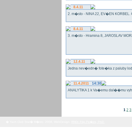
8.4.11
2. m�sto - NINA 22, EV�EN KORBEL. G
8.4.11
3. m�sto - Hramina 8, JAROSLAV MORA
12.4.11
Jedna nev�edn� fote�ka z paluby lo
11.4.2011
14:30
ANALYTIKA 1 k Va�emu dal��mu vy
1
2
3
� Yach Club Star� M�sto. 2008, WebDesign:
RNDr. Filip Pe�ek, PhD.