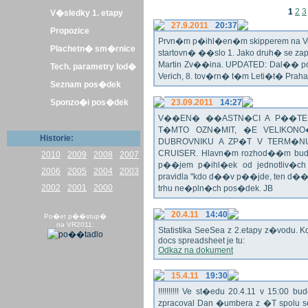
1
2
3
V�sledky 1. etapy
27.9.2011
20:37
Propozice
Prvn�m p�ihl�en�m skipperem na Veli
Plachetn� sm�rnice
startovn� ��slo 1. Jako druh� se z
Martin Zv��ina. UPDATED: Dal�� po�
Tech. parametry lod�
Verich, 8. tov�rn� t�m Leti�t� Praha 
Seznam pos�dek
Sponzo�i pos�dek
23.09.2011
14:27
V��EN� ��ASTN�CI A P��TEL
T�MTO OZN�MIT, �E VELIKON
Historie:
DUBROVNIKU A ZP�T V TERM�NU 
CRUISER. Hlavn�m rozhod��m bude o
2010
2009
2008
2007
p��jem p�ihl�ek od jednotliv�c
2006
2005
2004
2003
pravidla "kdo d��v p��jde, ten d�
2002
2001
2000
trhu ne�pln�ch pos�dek. JB
20.4.11
14:40
Po�et p��stup�
na VR2011:
Statistika SeeSea z 2.etapy z�vodu. K
docs spreadsheet je tu:
Odkaz na dokument
15.4.11
19:30
!!!!!!!!!! Ve st�edu 20.4.11 v 15:0
zpracoval Dan �umbera z �T spolu 