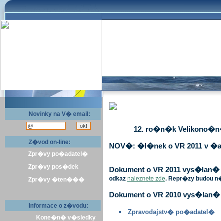
Novinky na V� email:
12. ro�n�k Velikono�n� 
Z�vod on-line:
NOV�: �l�nek o VR 2011 v �a
Zpr�vy po�adatel�
Zpr�vy pos�dek
Dokument o VR 2011 vys�lan� v 
odkaz
naleznete zde
. Repr�zy budou n
Zpr�vy �ten���
Dokument o VR 2010 vys�lan� 
Informace o z�vodu:
Zpravodajstv� po�adatel�
Kone�n� v�sledky