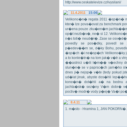
http://www.ceskatelevize.cz/ivysilani/
11.4.2011
15:06
Velikono�n� regata 2011 �sp�n� n
kter� lze pova�ovat za benchmark p
ur�ena pouze zku�en�m jachta��
op�t nezb�v�, ne� si 12. Velikono�n�
n�s toti� neud�l�. Zase se osv�
povedly se pos�dky, povedl se 
p�edev��m se, d�ky Bohu, povedlo 
�sp�ch �i ne�sp�ch Velikono�ky je
a to konkr�tn� na tom jak� v�tr a vl
��astnici u�ili t�m�� v�echny dru
slun�n� se v paprsc�ch jarn�ho st�
dnes ji� nejsp� v�te (tedy pokud jst
ud�lat jinak, abyste dos�hli lep
kone�n� dot�hli a� na bednu a
jachta�sk� sez�ny V�m dobr� v�t
poctiv� modr� vody p�ej� Va�i po
8.4.11
1. m�sto - Hramina 1, JAN POKORN�. G