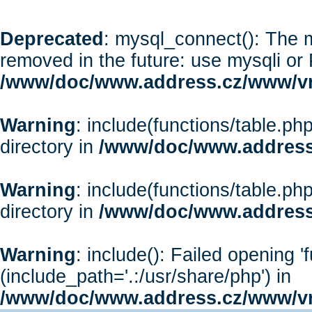
Deprecated
: mysql_connect(): The m
removed in the future: use mysqli or
/www/doc/www.address.cz/www/vr
Warning
: include(functions/table.php
directory in
/www/doc/www.address
Warning
: include(functions/table.php
directory in
/www/doc/www.address
Warning
: include(): Failed opening '
(include_path='.:/usr/share/php') in
/www/doc/www.address.cz/www/vr