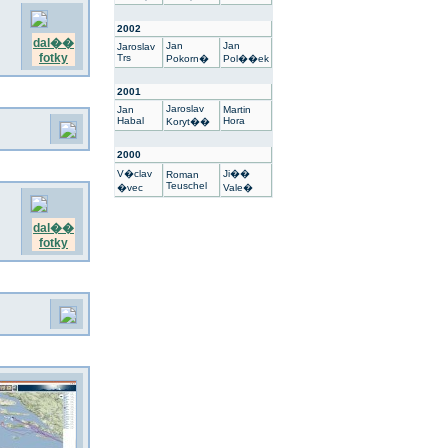
2002
dal��
Jan
Jan
Jaroslav
fotky
Trs
Pokorn�
Pol��ek
2001
Jaroslav
Jan
Martin
Habal
Hora
Koryt��
2000
V�clav
Ji��
Roman
Teuschel
�vec
Vale�
dal��
fotky