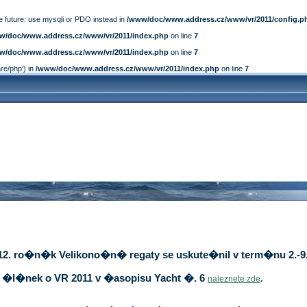
e future: use mysqli or PDO instead in
/www/doc/www.address.cz/www/vr/2011/config.p
w/doc/www.address.cz/www/vr/2011/index.php
on line
7
w/doc/www.address.cz/www/vr/2011/index.php
on line
7
are/php') in
/www/doc/www.address.cz/www/vr/2011/index.php
on line
7
12. ro�n�k Velikono�n� regaty se uskute�nil v term�nu 2.-9.
�l�nek o VR 2011 v �asopisu Yacht �. 6
naleznete zde
.