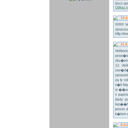
docs spr
Odkaz n
15.4
!!!!!!!
zpraco
http://w
11.4
Veliko
pova�o
zku�en
12. Vel
osv�d�
zpravod
za ty r
v�li Ne
si ��as
v paprs
(tedy p
lep��h
jenom 
k�lem 
8.4.