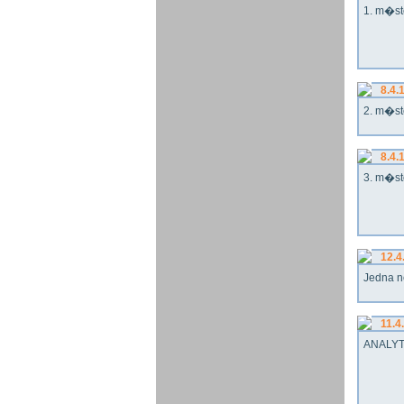
1. m�st
8.4.
2. m�st
8.4.
3. m�st
12.4
Jedna n
11.4
ANALYT