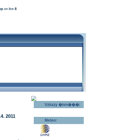
hp
on line
8
Vzkazy �ten���:
Odeslat vzkaz >>
4. 2011
Meteo:
Pov�trnostn�
p�edpov�d >>