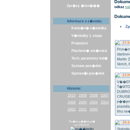
Dokumen
Zpr�vy �ten���
odkaz
na
Dokume
Informace o z�vodu:
Zp
Kone�n� v�sledky
V�sledky 1. etapy
27.9
Propozice
Prvn�m 
Plachetn� sm�rnice
startov
Tech. parametry lod�
Martin 
Verich,
Seznam pos�dek
Sponzo�i pos�dek
23.0
V��EN
T�MTO
Historie:
DUBRO
2010
2009
2008
2007
CRUISE
p��jem
2006
2005
2004
2003
pravidl
2002
2001
2000
trhu ne
Po�et p��stup�
20.4
na VR2011:
Statist