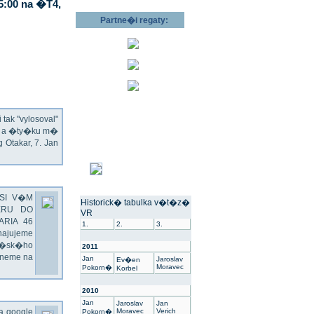
5:00 na �T4,
Partne�i regaty:
ak "vylosoval"
ec a �ty�ku m�
Otakar, 7. Jan
SI V�M
Historick� tabulka v�t�z�
ERU DO
VR
ARIA 46
1.
2.
3.
hajujeme
��sk�ho
2011
dneme na
Jan
Jaroslav
Ev�en
Moravec
Pokorn�
Korbel
2010
Jan
Jaroslav
Jan
na google
Moravec
Verich
Pokorn�