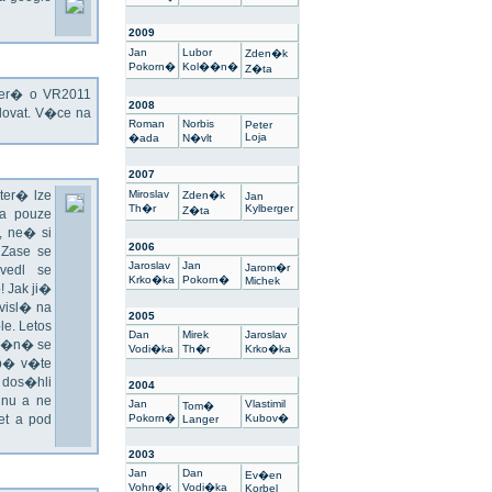
2009
Jan
Lubor
Zden�k
Pokorn�
Kol��n�
Z�ta
kter� o VR2011
2008
ovat. V�ce na
Roman
Norbis
Peter
Loja
�ada
N�vlt
2007
ter� lze
Miroslav
Zden�k
Jan
Th�r
Kylberger
Z�ta
a pouze
 ne� si
2006
 Zase se
Jaroslav
Jan
Jarom�r
vedl se
Krko�ka
Pokorn�
Michek
 Jak ji�
visl� na
2005
e. Letos
Dan
Mirek
Jaroslav
un�n� se
Vodi�ka
Th�r
Krko�ka
sp� v�te
 dos�hli
2004
nu a ne
Jan
Vlastimil
Tom�
t a pod
Pokorn�
Kubov�
Langer
2003
Jan
Dan
Ev�en
Vohn�k
Vodi�ka
Korbel