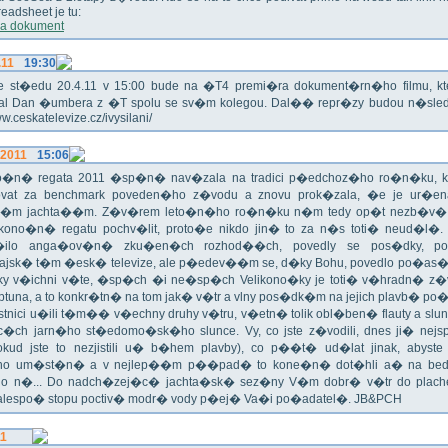
eadsheet je tu:
a dokument
.11
19:30
!!! Ve st�edu 20.4.11 v 15:00 bude na �T4 premi�ra dokument�rn�ho filmu, 
val Dan �umbera z �T spolu se sv�m kolegou. Dal�� repr�zy budou n�sled
ww.ceskatelevize.cz/ivysilani/
.2011
15:06
no�n� regata 2011 �sp�n� nav�zala na tradici p�edchoz�ho ro�n�ku, k
vat za benchmark poveden�ho z�vodu a znovu prok�zala, �e je ur�en
�m jachta��m. Z�v�rem leto�n�ho ro�n�ku n�m tedy op�t nezb�v�,
ikono�n� regatu pochv�lit, proto�e nikdo jin� to za n�s toti� neud�l�.
ilo anga�ov�n� zku�en�ch rozhod��ch, povedly se pos�dky, po
ajsk� t�m �esk� televize, ale p�edev��m se, d�ky Bohu, povedlo po�as�!
oky v�ichni v�te, �sp�ch �i ne�sp�ch Velikono�ky je toti� v�hradn� z�
ptuna, a to konkr�tn� na tom jak� v�tr a vlny pos�dk�m na jejich plavb� po�l
tnici u�ili t�m�� v�echny druhy v�tru, v�etn� tolik obl�ben� flauty a sl
c�ch jarn�ho st�edomo�sk�ho slunce. Vy, co jste z�vodili, dnes ji� nej
okud jste to nezjistili u� b�hem plavby), co p��t� ud�lat jinak, abyste
o um�st�n� a v nejlep��m p��pad� to kone�n� dot�hli a� na bed
do n�... Do nadch�zej�c� jachta�sk� sez�ny V�m dobr� v�tr do plache
alespo� stopu poctiv� modr� vody p�ej� Va�i po�adatel�. JB&PCH
11