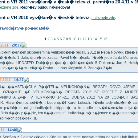
t o VR 2011 vys�lan� v �esk� televizi, premi�ra 20.4.11 v 1
leznete zde
. Repr�zy budou n�sledovat
nt o VR 2010 vys�lan� v �esk� televizi
naleznete zde
.
ravodajstv� po�adatel�
1
2
3
4
5
6
7
8
9
10
11
12
13
14
15
16
.2011
20:37
p�ihl�en�m skipperem na Velikono�n� regatu 2012 je Pepa Nov�k, kter� si t
n� ��slo 1. Jako druh� se zapsal Pavel N�m�cek. T�et� jede Jarda Morav
Zv��ina. UPDATED: Dal�� po�ad� p�ihl�en�ch: 5. Pokorn� Jan, 6. Heisig 
 8. tov�rn� t�m Leti�t� Praha - Lubos Klejsmid, 9. Zden�k Z�ta.
9.2011
14:27
� ��ASTN�CI A P��TEL� VELIKONO�N� REGATY, DOVOLUJEME 
 OZN�MIT, �E VELIKONO�N� REGATA 2012 SE POJEDE Z MURT
VNIKU A ZP�T V TERM�NU 14.-21. DUBNA 2012 NA 20 LOD�CH BAV
R. Hlavn�m rozhod��m bude op�t Karel Luksch. T�mto tedy ofici�ln� za
 p�ihl�ek od jednotliv�ch skipper�, a to podle osv�d�en�ho mlyn
a "kdo d��v p��jde, ten d��v mele". Individu�ln� z�jemce o ��ast nab�
�pln�ch pos�dek. JB
.11
14:40
ika SeeSea z 2.etapy z�vodu. Kdo se na to chce podivat primo na webu tak link 