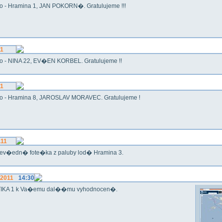
o - Hramina 1, JAN POKORN�. Gratulujeme !!!
11
o - NINA 22, EV�EN KORBEL. Gratulujeme !!
11
o - Hramina 8, JAROSLAV MORAVEC. Gratulujeme !
.11
ev�edn� fote�ka z paluby lod� Hramina 3.
.2011
14:30
IKA 1 k Va�emu dal��mu vyhodnocen�.