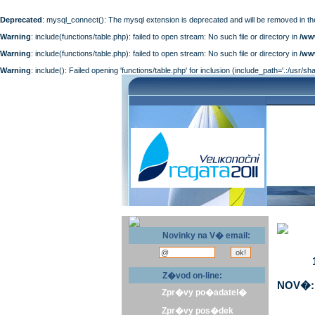
Deprecated
: mysql_connect(): The mysql extension is deprecated and will be removed in th
Warning
: include(functions/table.php): failed to open stream: No such file or directory in
/ww
Warning
: include(functions/table.php): failed to open stream: No such file or directory in
/ww
Warning
: include(): Failed opening 'functions/table.php' for inclusion (include_path='.:/usr/sh
Novinky na V� email:
Z�vod on-line:
NOV�: 
Zpr�vy po�adatel�
Zpr�vy pos�dek