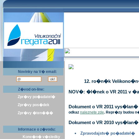
Novinky na V� email:
12. ro�n�k Velikono�n� 
Z�vod on-line:
NOV�: �l�nek o VR 2011 v �a
Zpr�vy po�adatel�
Zpr�vy pos�dek
Dokument o VR 2011 vys�lan� v 
odkaz
naleznete zde
. Repr�zy budou n
Zpr�vy �ten���
Dokument o VR 2010 vys�lan� 
Informace o z�vodu:
Zpravodajstv� po�adatel�
Kone�n� v�sledky