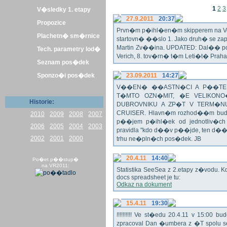
1
2
3
V�sledky 1. etapy
27.9.2011
20:37
Propozice
Prvn�m p�ihl�en�m skipperem na Veli
Plachetn� sm�rnice
startovn� ��slo 1. Jako druh� se z
Martin Zv��ina. UPDATED: Dal�� po�
Tech. parametry lod�
Verich, 8. tov�rn� t�m Leti�t� Praha 
Seznam pos�dek
Sponzo�i pos�dek
23.09.2011
14:27
V��EN� ��ASTN�CI A P��TEL
T�MTO OZN�MIT, �E VELIKON
Historie:
DUBROVNIKU A ZP�T V TERM�NU 
CRUISER. Hlavn�m rozhod��m bude o
2010
2009
2008
2007
p��jem p�ihl�ek od jednotliv�c
2006
2005
2004
2003
pravidla "kdo d��v p��jde, ten d�
2002
2001
2000
trhu ne�pln�ch pos�dek. JB
20.4.11
14:40
Po�et p��stup�
na VR2011:
Statistika SeeSea z 2.etapy z�vodu. K
docs spreadsheet je tu:
Odkaz na dokument
15.4.11
19:30
!!!!!!!!!! Ve st�edu 20.4.11 v 15:0
zpracoval Dan �umbera z �T spolu 