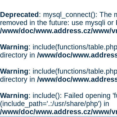
Deprecated
: mysql_connect(): The m
removed in the future: use mysqli or
/www/doc/www.address.cz/www/vr
Warning
: include(functions/table.php
directory in
/www/doc/www.address
Warning
: include(functions/table.php
directory in
/www/doc/www.address
Warning
: include(): Failed opening '
(include_path='.:/usr/share/php') in
/www/doc/www.address.cz/www/vr