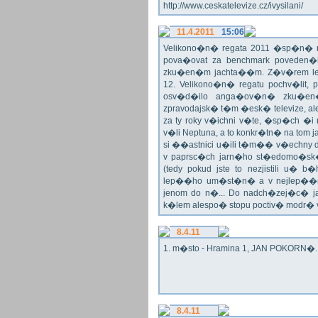
http://www.ceskatelevize.cz/ivysilani/
11.4.2011
15:06
Velikono�n� regata 2011 �sp�n� n
pova�ovat za benchmark poveden�
zku�en�m jachta��m. Z�v�rem le
12. Velikono�n� regatu pochv�lit, 
osv�d�ilo anga�ov�n� zku�en�c
zpravodajsk� t�m �esk� televize, a
za ty roky v�ichni v�te, �sp�ch �
v�li Neptuna, a to konkr�tn� na tom 
si ��astnici u�ili t�m�� v�echny dr
v paprsc�ch jarn�ho st�edomo�sk�ho
(tedy pokud jste to nezjistili u� 
lep��ho um�st�n� a v nejlep��
jenom do n�... Do nadch�zej�c� j
k�lem alespo� stopu poctiv� modr�
8.4.11
1. m�sto - Hramina 1, JAN POKORN�. G
8.4.11