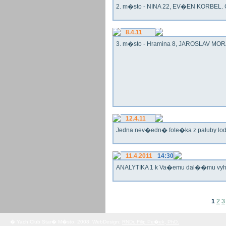
2. m�sto - NINA 22, EV�EN KORBEL. G
8.4.11
3. m�sto - Hramina 8, JAROSLAV MORA
12.4.11
Jedna nev�edn� fote�ka z paluby lo
11.4.2011
14:30
ANALYTIKA 1 k Va�emu dal��mu vy
1
2
3
� Yach Club Star� M�sto. 2008, WebDesign:
RNDr. Filip Pe�ek, PhD.