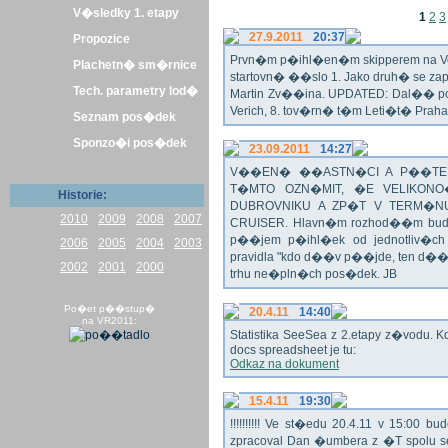
V�sledky 1. etapy
1
2
3
27.9.2011
20:37
Propozice
Prvn�m p�ihl�en�m skipperem na Veli
Plachetn� sm�rnice
startovn� ��slo 1. Jako druh� se z
Tech. parametry lod�
Martin Zv��ina. UPDATED: Dal�� po�
Verich, 8. tov�rn� t�m Leti�t� Praha 
Seznam pos�dek
Sponzo�i pos�dek
23.09.2011
14:27
V��EN� ��ASTN�CI A P��TEL
T�MTO OZN�MIT, �E VELIKON
Historie:
DUBROVNIKU A ZP�T V TERM�NU 
2010
2009
2008
2007
CRUISER. Hlavn�m rozhod��m bude o
p��jem p�ihl�ek od jednotliv�c
2006
2005
2004
2003
pravidla "kdo d��v p��jde, ten d�
2002
2001
2000
trhu ne�pln�ch pos�dek. JB
Po�et p��stup�
20.4.11
14:40
na VR2011:
Statistika SeeSea z 2.etapy z�vodu. K
docs spreadsheet je tu:
Odkaz na dokument
15.4.11
19:30
!!!!!!!!!! Ve st�edu 20.4.11 v 15:0
zpracoval Dan �umbera z �T spolu 