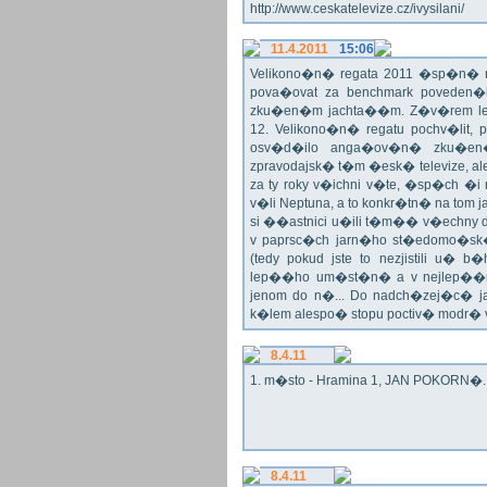
http://www.ceskatelevize.cz/ivysilani/
11.4.2011
15:06
Velikono�n� regata 2011 �sp�n� n
pova�ovat za benchmark poveden�
zku�en�m jachta��m. Z�v�rem le
12. Velikono�n� regatu pochv�lit, 
osv�d�ilo anga�ov�n� zku�en�c
zpravodajsk� t�m �esk� televize, a
za ty roky v�ichni v�te, �sp�ch �
v�li Neptuna, a to konkr�tn� na tom 
si ��astnici u�ili t�m�� v�echny dr
v paprsc�ch jarn�ho st�edomo�sk�ho
(tedy pokud jste to nezjistili u� 
lep��ho um�st�n� a v nejlep��
jenom do n�... Do nadch�zej�c� j
k�lem alespo� stopu poctiv� modr�
8.4.11
1. m�sto - Hramina 1, JAN POKORN�. G
8.4.11