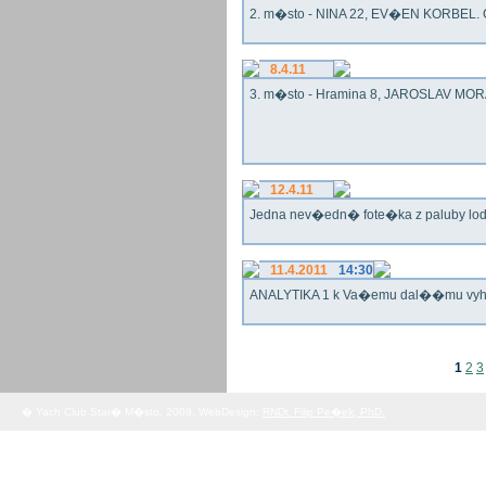
2. m�sto - NINA 22, EV�EN KORBEL. G
8.4.11
3. m�sto - Hramina 8, JAROSLAV MORA
12.4.11
Jedna nev�edn� fote�ka z paluby lo
11.4.2011
14:30
ANALYTIKA 1 k Va�emu dal��mu vy
1
2
3
� Yach Club Star� M�sto. 2008, WebDesign:
RNDr. Filip Pe�ek, PhD.