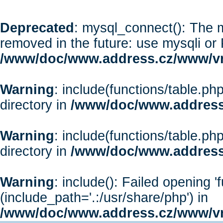
Deprecated
: mysql_connect(): The m
removed in the future: use mysqli or
/www/doc/www.address.cz/www/vr
Warning
: include(functions/table.php
directory in
/www/doc/www.address
Warning
: include(functions/table.php
directory in
/www/doc/www.address
Warning
: include(): Failed opening '
(include_path='.:/usr/share/php') in
/www/doc/www.address.cz/www/vr