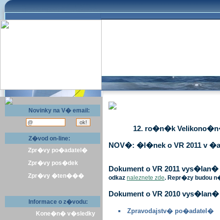
Novinky na V� email:
12. ro�n�k Velikono�n� 
Z�vod on-line:
NOV�: �l�nek o VR 2011 v �a
Zpr�vy po�adatel�
Zpr�vy pos�dek
Dokument o VR 2011 vys�lan� v 
Zpr�vy �ten���
odkaz
naleznete zde
. Repr�zy budou n
Dokument o VR 2010 vys�lan� 
Informace o z�vodu:
Zpravodajstv� po�adatel�
Kone�n� v�sledky