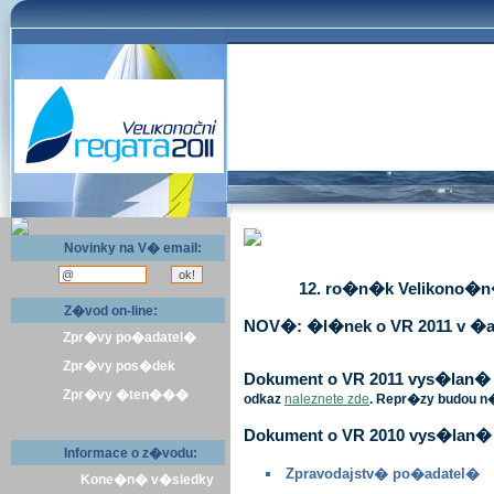
Novinky na V� email:
12. ro�n�k Velikono�n� 
Z�vod on-line:
NOV�: �l�nek o VR 2011 v �a
Zpr�vy po�adatel�
Zpr�vy pos�dek
Dokument o VR 2011 vys�lan� v 
Zpr�vy �ten���
odkaz
naleznete zde
. Repr�zy budou n
Dokument o VR 2010 vys�lan� 
Informace o z�vodu:
Zpravodajstv� po�adatel�
Kone�n� v�sledky