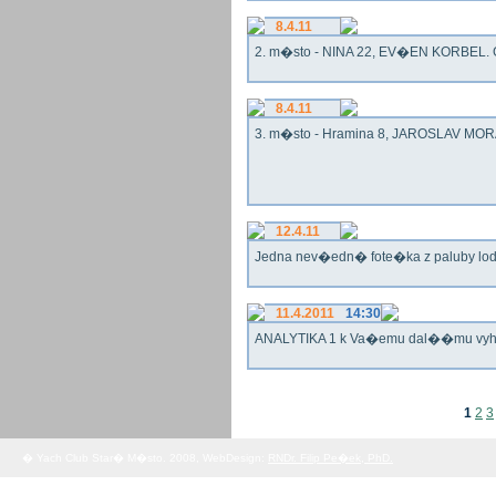
8.4.11
2. m�sto - NINA 22, EV�EN KORBEL. G
8.4.11
3. m�sto - Hramina 8, JAROSLAV MORA
12.4.11
Jedna nev�edn� fote�ka z paluby lo
11.4.2011
14:30
ANALYTIKA 1 k Va�emu dal��mu vy
1
2
3
� Yach Club Star� M�sto. 2008, WebDesign:
RNDr. Filip Pe�ek, PhD.