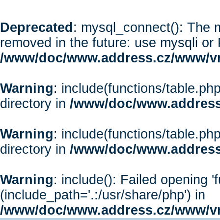
Deprecated
: mysql_connect(): The m
removed in the future: use mysqli or
/www/doc/www.address.cz/www/vr
Warning
: include(functions/table.php
directory in
/www/doc/www.address
Warning
: include(functions/table.php
directory in
/www/doc/www.address
Warning
: include(): Failed opening '
(include_path='.:/usr/share/php') in
/www/doc/www.address.cz/www/vr