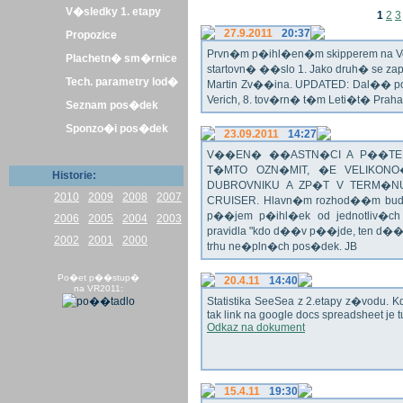
V�sledky 1. etapy
1
2
3
27.9.2011
20:37
Propozice
Prvn�m p�ihl�en�m skipperem na Veli
Plachetn� sm�rnice
startovn� ��slo 1. Jako druh� se z
Tech. parametry lod�
Martin Zv��ina. UPDATED: Dal�� po�
Verich, 8. tov�rn� t�m Leti�t� Praha 
Seznam pos�dek
Sponzo�i pos�dek
23.09.2011
14:27
V��EN� ��ASTN�CI A P��TEL
T�MTO OZN�MIT, �E VELIKON
Historie:
DUBROVNIKU A ZP�T V TERM�NU 
2010
2009
2008
2007
CRUISER. Hlavn�m rozhod��m bude o
p��jem p�ihl�ek od jednotliv�c
2006
2005
2004
2003
pravidla "kdo d��v p��jde, ten d�
2002
2001
2000
trhu ne�pln�ch pos�dek. JB
Po�et p��stup�
20.4.11
14:40
na VR2011:
Statistika SeeSea z 2.etapy z�vodu. K
tak link na google docs spreadsheet je t
Odkaz na dokument
15.4.11
19:30