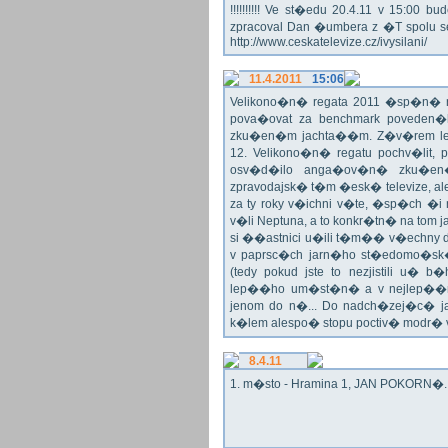
!!!!!!!!!! Ve st�edu 20.4.11 v 15:0
zpracoval Dan �umbera z �T spolu 
http://www.ceskatelevize.cz/ivysilani/
11.4.2011
15:06
Velikono�n� regata 2011 �sp�n� n
pova�ovat za benchmark poveden�
zku�en�m jachta��m. Z�v�rem le
12. Velikono�n� regatu pochv�lit, 
osv�d�ilo anga�ov�n� zku�en�c
zpravodajsk� t�m �esk� televize, a
za ty roky v�ichni v�te, �sp�ch �
v�li Neptuna, a to konkr�tn� na tom 
si ��astnici u�ili t�m�� v�echny dr
v paprsc�ch jarn�ho st�edomo�sk�ho
(tedy pokud jste to nezjistili u� 
lep��ho um�st�n� a v nejlep��
jenom do n�... Do nadch�zej�c� j
k�lem alespo� stopu poctiv� modr�
8.4.11
1. m�sto - Hramina 1, JAN POKORN�. G