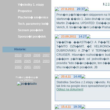
1
2
3
V�sledky 1. etapy
27.9.2011
20:37
Propozice
Prvn�m p�ihl�en�m skipperem na Veli
Plachetn� sm�rnice
startovn� ��slo 1. Jako druh� se z
Martin Zv��ina. UPDATED: Dal�� po�
Tech. parametry lod�
Verich, 8. tov�rn� t�m Leti�t� Praha 
Seznam pos�dek
Sponzo�i pos�dek
23.09.2011
14:27
V��EN� ��ASTN�CI A P��TEL
T�MTO OZN�MIT, �E VELIKON
Historie:
DUBROVNIKU A ZP�T V TERM�NU 
CRUISER. Hlavn�m rozhod��m bude o
2010
2009
2008
2007
p��jem p�ihl�ek od jednotliv�c
2006
2005
2004
2003
pravidla "kdo d��v p��jde, ten d�
2002
2001
2000
trhu ne�pln�ch pos�dek. JB
20.4.11
14:40
Po�et p��stup�
na VR2011:
Statistika SeeSea z 2.etapy z�vodu. K
tak link na google docs spreadsheet je t
Odkaz na dokument
15.4.11
19:30