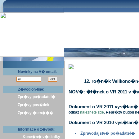
Novinky na V� email:
12. ro�n�k Velikono�n� 
Z�vod on-line:
NOV�: �l�nek o VR 2011 v �a
Zpr�vy po�adatel�
Zpr�vy pos�dek
Dokument o VR 2011 vys�lan� v 
odkaz
naleznete zde
. Repr�zy budou n
Zpr�vy �ten���
Dokument o VR 2010 vys�lan� 
Informace o z�vodu:
Zpravodajstv� po�adatel�
Kone�n� v�sledky