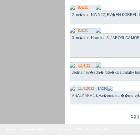
8.4.11
2. m�sto - NINA 22, EV�EN KORBEL. G
8.4.11
3. m�sto - Hramina 8, JAROSLAV MORA
12.4.11
Jedna nev�edn� fote�ka z paluby lo
11.4.2011
14:30
ANALYTIKA 1 k Va�emu dal��mu vy
1
2
3
� Yach Club Star� M�sto. 2008, WebDesign:
RNDr. Filip Pe�ek, PhD.