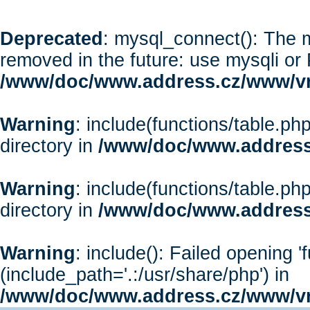
Deprecated
: mysql_connect(): The m
removed in the future: use mysqli or
/www/doc/www.address.cz/www/vr
Warning
: include(functions/table.php
directory in
/www/doc/www.address
Warning
: include(functions/table.php
directory in
/www/doc/www.address
Warning
: include(): Failed opening '
(include_path='.:/usr/share/php') in
/www/doc/www.address.cz/www/vr