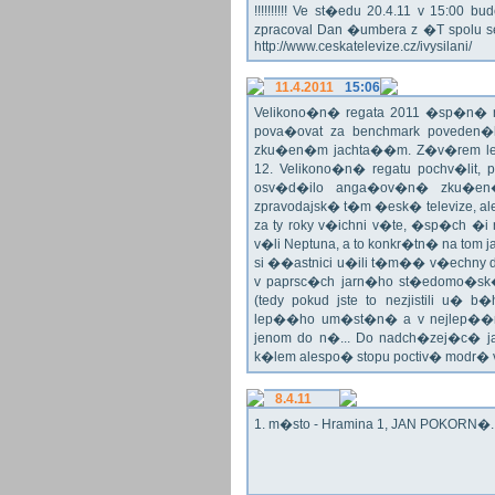
!!!!!!!!!! Ve st�edu 20.4.11 v 15:0
zpracoval Dan �umbera z �T spolu 
http://www.ceskatelevize.cz/ivysilani/
11.4.2011
15:06
Velikono�n� regata 2011 �sp�n� n
pova�ovat za benchmark poveden�
zku�en�m jachta��m. Z�v�rem le
12. Velikono�n� regatu pochv�lit, 
osv�d�ilo anga�ov�n� zku�en�c
zpravodajsk� t�m �esk� televize, a
za ty roky v�ichni v�te, �sp�ch �
v�li Neptuna, a to konkr�tn� na tom 
si ��astnici u�ili t�m�� v�echny dr
v paprsc�ch jarn�ho st�edomo�sk�ho
(tedy pokud jste to nezjistili u� 
lep��ho um�st�n� a v nejlep��
jenom do n�... Do nadch�zej�c� j
k�lem alespo� stopu poctiv� modr�
8.4.11
1. m�sto - Hramina 1, JAN POKORN�. G