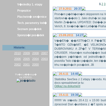
1
2
3
V�sledky 1. etapy
27.9.2011
20:37
Propozice
Prvn�m p�ihl�en�m skipperem na Veli
Plachetn� sm�rnice
startovn� ��slo 1. Jako druh� se z
Martin Zv��ina. UPDATED: Dal�� po�
Tech. parametry lod�
Verich, 8. tov�rn� t�m Leti�t� Praha 
Seznam pos�dek
Sponzo�i pos�dek
23.09.2011
14:27
V��EN� ��ASTN�CI A P��TEL
T�MTO OZN�MIT, �E VELIKON
Historie:
DUBROVNIKU A ZP�T V TERM�NU 
CRUISER. Hlavn�m rozhod��m bude o
2010
2009
2008
2007
p��jem p�ihl�ek od jednotliv�c
2006
2005
2004
2003
pravidla "kdo d��v p��jde, ten d�
2002
2001
2000
trhu ne�pln�ch pos�dek. JB
20.4.11
14:40
Po�et p��stup�
na VR2011:
Statistika SeeSea z 2.etapy z�vodu. K
docs spreadsheet je tu:
Odkaz na dokument
15.4.11
19:30
!!!!!!!!!! Ve st�edu 20.4.11 v 15:0
zpracoval Dan �umbera z �T spolu 