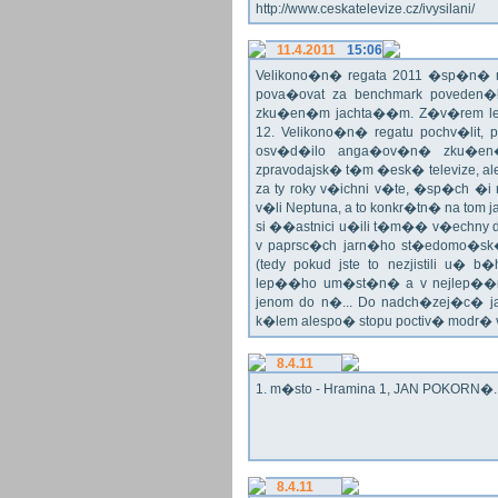
http://www.ceskatelevize.cz/ivysilani/
11.4.2011
15:06
Velikono�n� regata 2011 �sp�n� n
pova�ovat za benchmark poveden�
zku�en�m jachta��m. Z�v�rem le
12. Velikono�n� regatu pochv�lit, 
osv�d�ilo anga�ov�n� zku�en�c
zpravodajsk� t�m �esk� televize, a
za ty roky v�ichni v�te, �sp�ch �
v�li Neptuna, a to konkr�tn� na tom 
si ��astnici u�ili t�m�� v�echny dr
v paprsc�ch jarn�ho st�edomo�sk�ho
(tedy pokud jste to nezjistili u� 
lep��ho um�st�n� a v nejlep��
jenom do n�... Do nadch�zej�c� j
k�lem alespo� stopu poctiv� modr�
8.4.11
1. m�sto - Hramina 1, JAN POKORN�. G
8.4.11