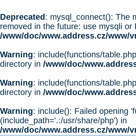
Deprecated
: mysql_connect(): The m
removed in the future: use mysqli or
/www/doc/www.address.cz/www/vr
Warning
: include(functions/table.php
directory in
/www/doc/www.address
Warning
: include(functions/table.php
directory in
/www/doc/www.address
Warning
: include(): Failed opening '
(include_path='.:/usr/share/php') in
/www/doc/www.address.cz/www/vr