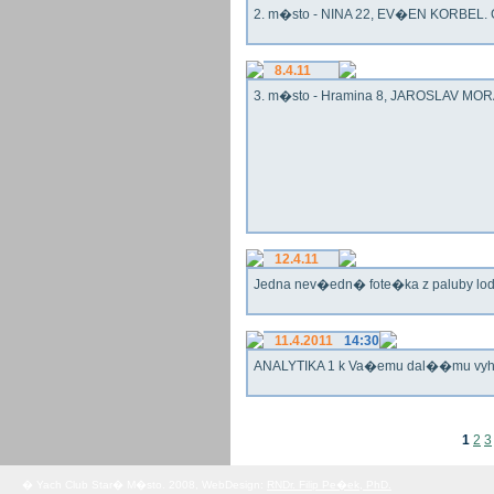
2. m�sto - NINA 22, EV�EN KORBEL. G
8.4.11
3. m�sto - Hramina 8, JAROSLAV MORA
12.4.11
Jedna nev�edn� fote�ka z paluby lo
11.4.2011
14:30
ANALYTIKA 1 k Va�emu dal��mu vy
1
2
3
� Yach Club Star� M�sto. 2008, WebDesign:
RNDr. Filip Pe�ek, PhD.