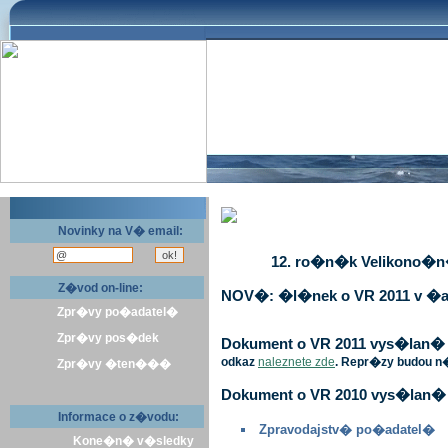
Novinky na V� email:
12. ro�n�k Velikono�n� 
Z�vod on-line:
NOV�: �l�nek o VR 2011 v �a
Zpr�vy po�adatel�
Zpr�vy pos�dek
Dokument o VR 2011 vys�lan� v 
odkaz
naleznete zde
. Repr�zy budou n
Zpr�vy �ten���
Dokument o VR 2010 vys�lan� 
Informace o z�vodu:
Zpravodajstv� po�adatel�
Kone�n� v�sledky