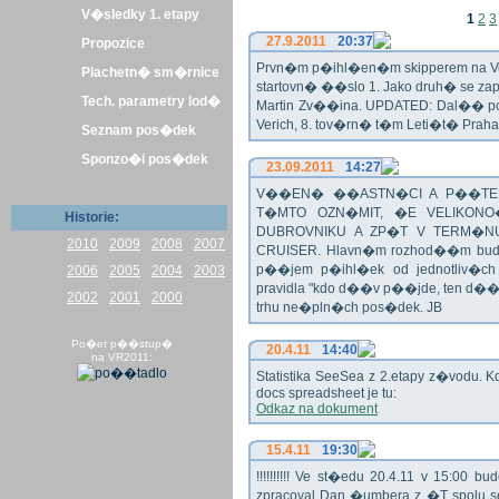
V�sledky 1. etapy
1
2
3
27.9.2011
20:37
Propozice
Prvn�m p�ihl�en�m skipperem na Veli
Plachetn� sm�rnice
startovn� ��slo 1. Jako druh� se z
Tech. parametry lod�
Martin Zv��ina. UPDATED: Dal�� po�
Verich, 8. tov�rn� t�m Leti�t� Praha 
Seznam pos�dek
Sponzo�i pos�dek
23.09.2011
14:27
V��EN� ��ASTN�CI A P��TEL
T�MTO OZN�MIT, �E VELIKON
Historie:
DUBROVNIKU A ZP�T V TERM�NU 
2010
2009
2008
2007
CRUISER. Hlavn�m rozhod��m bude o
p��jem p�ihl�ek od jednotliv�c
2006
2005
2004
2003
pravidla "kdo d��v p��jde, ten d�
2002
2001
2000
trhu ne�pln�ch pos�dek. JB
Po�et p��stup�
20.4.11
14:40
na VR2011:
Statistika SeeSea z 2.etapy z�vodu. K
docs spreadsheet je tu:
Odkaz na dokument
15.4.11
19:30
!!!!!!!!!! Ve st�edu 20.4.11 v 15:0
zpracoval Dan �umbera z �T spolu 