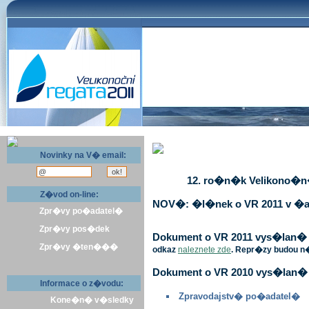
Novinky na V� email:
12. ro�n�k Velikono�n� 
Z�vod on-line:
NOV�: �l�nek o VR 2011 v �a
Zpr�vy po�adatel�
Zpr�vy pos�dek
Dokument o VR 2011 vys�lan� v 
Zpr�vy �ten���
odkaz
naleznete zde
. Repr�zy budou n
Dokument o VR 2010 vys�lan� 
Informace o z�vodu:
Zpravodajstv� po�adatel�
Kone�n� v�sledky