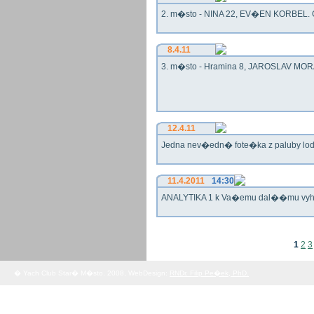
2. m�sto - NINA 22, EV�EN KORBEL. G
8.4.11
3. m�sto - Hramina 8, JAROSLAV MORA
12.4.11
Jedna nev�edn� fote�ka z paluby lo
11.4.2011
14:30
ANALYTIKA 1 k Va�emu dal��mu vy
1
2
3
� Yach Club Star� M�sto. 2008, WebDesign:
RNDr. Filip Pe�ek, PhD.