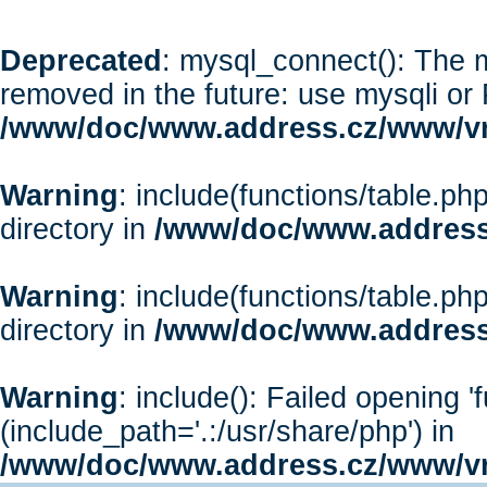
Deprecated
: mysql_connect(): The m
removed in the future: use mysqli or
/www/doc/www.address.cz/www/vr
Warning
: include(functions/table.php
directory in
/www/doc/www.address
Warning
: include(functions/table.php
directory in
/www/doc/www.address
Warning
: include(): Failed opening '
(include_path='.:/usr/share/php') in
/www/doc/www.address.cz/www/vr