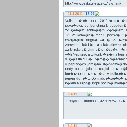
http://www.ceskatelevize.cz/ivysilani/
11.4.2011
15:06
Velikono�n� regata 2011 �sp�n� n
pova�ovat za benchmark poveden�
zku�en�m jachta��m. Z�v�rem le
12. Velikono�n� regatu pochv�lit, 
osv�d�ilo anga�ov�n� zku�en�c
zpravodajsk� t�m �esk� televize, a
za ty roky v�ichni v�te, �sp�ch �
v�li Neptuna, a to konkr�tn� na tom 
si ��astnici u�ili t�m�� v�echny dr
v paprsc�ch jarn�ho st�edomo�sk�ho
(tedy pokud jste to nezjistili u� 
lep��ho um�st�n� a v nejlep��
jenom do n�... Do nadch�zej�c� j
k�lem alespo� stopu poctiv� modr�
8.4.11
1. m�sto - Hramina 1, JAN POKORN�. G
8.4.11