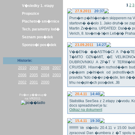
1
2
3
V�sledky 1. etapy
27.9.2011
20:37
Propozice
Prvn�m p�ihl�en�m skipperem na Veli
Plachetn� sm�rnice
startovn� ��slo 1. Jako druh� se z
Martin Zv��ina. UPDATED: Dal�� po�
Tech. parametry lod�
Verich, 8. tov�rn� t�m Leti�t� Praha 
Seznam pos�dek
Sponzo�i pos�dek
23.09.2011
14:27
V��EN� ��ASTN�CI A P��TEL
T�MTO OZN�MIT, �E VELIKON
Historie:
DUBROVNIKU A ZP�T V TERM�NU 
CRUISER. Hlavn�m rozhod��m bude o
2010
2009
2008
2007
p��jem p�ihl�ek od jednotliv�c
2006
2005
2004
2003
pravidla "kdo d��v p��jde, ten d�
2002
2001
2000
trhu ne�pln�ch pos�dek. JB
20.4.11
14:40
Po�et p��stup�
na VR2011:
Statistika SeeSea z 2.etapy z�vodu. K
docs spreadsheet je tu:
Odkaz na dokument
15.4.11
19:30
!!!!!!!!!! Ve st�edu 20.4.11 v 15:0
zpracoval Dan �umbera z �T spolu 