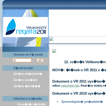
Novinky na V� email:
12. ro�n�k Velikono�n� 
Z�vod on-line:
NOV�: �l�nek o VR 2011 v �a
Zpr�vy po�adatel�
Zpr�vy pos�dek
Dokument o VR 2011 vys�lan� v 
odkaz
naleznete zde
. Repr�zy budou n
Zpr�vy �ten���
Dokument o VR 2010 vys�lan� 
Informace o z�vodu:
Zpravodajstv� po�adatel�
Kone�n� v�sledky