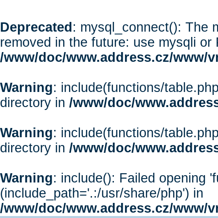
Deprecated
: mysql_connect(): The m
removed in the future: use mysqli or
/www/doc/www.address.cz/www/vr
Warning
: include(functions/table.php
directory in
/www/doc/www.address
Warning
: include(functions/table.php
directory in
/www/doc/www.address
Warning
: include(): Failed opening '
(include_path='.:/usr/share/php') in
/www/doc/www.address.cz/www/vr