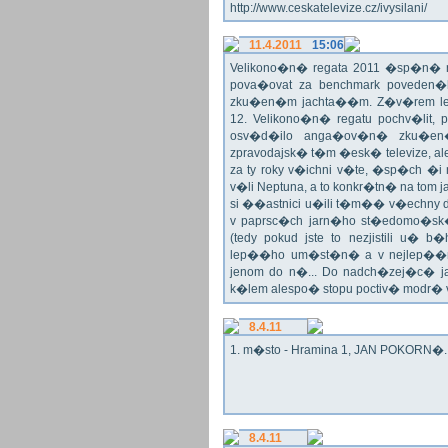
http://www.ceskatelevize.cz/ivysilani/
11.4.2011
15:06
Velikono�n� regata 2011 �sp�n� n
pova�ovat za benchmark poveden�
zku�en�m jachta��m. Z�v�rem le
12. Velikono�n� regatu pochv�lit, 
osv�d�ilo anga�ov�n� zku�en�c
zpravodajsk� t�m �esk� televize, a
za ty roky v�ichni v�te, �sp�ch �
v�li Neptuna, a to konkr�tn� na tom 
si ��astnici u�ili t�m�� v�echny dr
v paprsc�ch jarn�ho st�edomo�sk�ho
(tedy pokud jste to nezjistili u� 
lep��ho um�st�n� a v nejlep��
jenom do n�... Do nadch�zej�c� j
k�lem alespo� stopu poctiv� modr�
8.4.11
1. m�sto - Hramina 1, JAN POKORN�. G
8.4.11