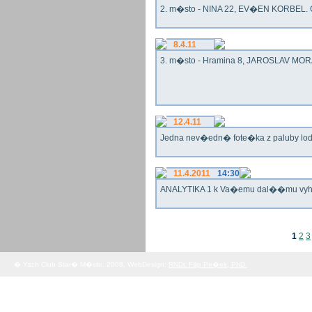
2. m�sto - NINA 22, EV�EN KORBEL. G
8.4.11
3. m�sto - Hramina 8, JAROSLAV MORA
12.4.11
Jedna nev�edn� fote�ka z paluby lo
11.4.2011
14:30
ANALYTIKA 1 k Va�emu dal��mu vy
1
2
3
� Yach Club Star� M�sto. 2008, WebDesign:
RNDr. Filip Pe�ek, PhD.