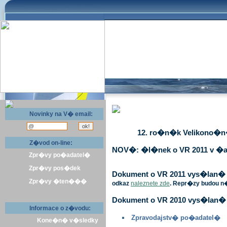
Novinky na V� email:
12. ro�n�k Velikono�n� 
Z�vod on-line:
NOV�: �l�nek o VR 2011 v �a
Zpr�vy po�adatel�
Zpr�vy pos�dek
Dokument o VR 2011 vys�lan� v 
Zpr�vy �ten���
odkaz
naleznete zde
. Repr�zy budou n
Dokument o VR 2010 vys�lan� 
Informace o z�vodu:
Zpravodajstv� po�adatel�
Kone�n� v�sledky