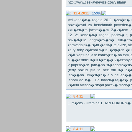
http://www.ceskatelevize.cz/ivysilani/
11.4.2011
15:06
Velikono�n� regata 2011 �sp�n� n
pova�ovat za benchmark poveden�
zku�en�m jachta��m. Z�v�rem le
12. Velikono�n� regatu pochv�lit, 
osv�d�ilo anga�ov�n� zku�en�c
zpravodajsk� t�m �esk� televize, a
za ty roky v�ichni v�te, �sp�ch �
v�li Neptuna, a to konkr�tn� na tom 
si ��astnici u�ili t�m�� v�echny dr
v paprsc�ch jarn�ho st�edomo�sk�ho
(tedy pokud jste to nezjistili u� 
lep��ho um�st�n� a v nejlep��
jenom do n�... Do nadch�zej�c� j
k�lem alespo� stopu poctiv� modr�
8.4.11
1. m�sto - Hramina 1, JAN POKORN�. G
8.4.11