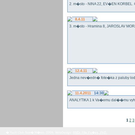
2. m�sto - NINA 22, EV�EN KORBEL. G
8.4.11
3. m�sto - Hramina 8, JAROSLAV MORA
12.4.11
Jedna nev�edn� fote�ka z paluby lo
11.4.2011
14:30
ANALYTIKA 1 k Va�emu dal��mu vy
1
2
3
� Yach Club Star� M�sto. 2008, WebDesign:
RNDr. Filip Pe�ek, PhD.