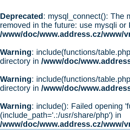
Deprecated
: mysql_connect(): The m
removed in the future: use mysqli or
/www/doc/www.address.cz/www/vr
Warning
: include(functions/table.php
directory in
/www/doc/www.address
Warning
: include(functions/table.php
directory in
/www/doc/www.address
Warning
: include(): Failed opening '
(include_path='.:/usr/share/php') in
/www/doc/www.address.cz/www/vr