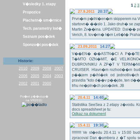
V�sledky 1. etapy
1
2
3
27.9.2011
20:37
Propozice
Prvn�m p�ihl�en�m skipperem na Veli
Plachetn� sm�rnice
startovn� ��slo 1. Jako druh� se z
Tech. parametry lod�
Martin Zv��ina. UPDATED: Dal�� po�
Verich, 8. tov�rn� t�m Leti�t� Praha 
Seznam pos�dek
Sponzo�i pos�dek
23.09.2011
14:27
V��EN� ��ASTN�CI A P��TEL
T�MTO OZN�MIT, �E VELIKON
Historie:
DUBROVNIKU A ZP�T V TERM�NU 
2010
2009
2008
2007
CRUISER. Hlavn�m rozhod��m bude o
p��jem p�ihl�ek od jednotliv�c
2006
2005
2004
2003
pravidla "kdo d��v p��jde, ten d�
2002
2001
2000
trhu ne�pln�ch pos�dek. JB
Po�et p��stup�
20.4.11
14:40
na VR2011:
Statistika SeeSea z 2.etapy z�vodu. K
docs spreadsheet je tu:
Odkaz na dokument
15.4.11
19:30
!!!!!!!!!! Ve st�edu 20.4.11 v 15:0
zpracoval Dan �umbera z �T spolu 