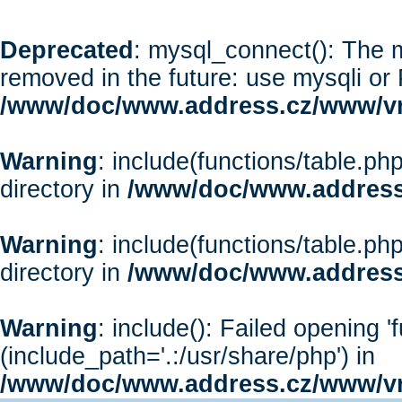
Deprecated
: mysql_connect(): The m
removed in the future: use mysqli or
/www/doc/www.address.cz/www/vr
Warning
: include(functions/table.php
directory in
/www/doc/www.address
Warning
: include(functions/table.php
directory in
/www/doc/www.address
Warning
: include(): Failed opening '
(include_path='.:/usr/share/php') in
/www/doc/www.address.cz/www/vr