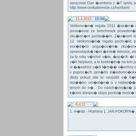
zpracoval Dan �umbera z �T spolu 
http://www.ceskatelevize.cz/ivysilani/
11.4.2011
15:06
Velikono�n� regata 2011 �sp�n� n
pova�ovat za benchmark poveden�
zku�en�m jachta��m. Z�v�rem le
12. Velikono�n� regatu pochv�lit, 
osv�d�ilo anga�ov�n� zku�en�c
zpravodajsk� t�m �esk� televize, a
za ty roky v�ichni v�te, �sp�ch �
v�li Neptuna, a to konkr�tn� na tom 
si ��astnici u�ili t�m�� v�echny dr
v paprsc�ch jarn�ho st�edomo�sk�ho
(tedy pokud jste to nezjistili u� 
lep��ho um�st�n� a v nejlep��
jenom do n�... Do nadch�zej�c� j
k�lem alespo� stopu poctiv� modr�
8.4.11
1. m�sto - Hramina 1, JAN POKORN�. G