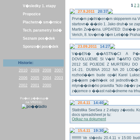
1
2
3
V�sledky 1. etapy
27.9.2011
20:37
Propozice
Prvn�m p�ihl�en�m skipperem na Veli
Plachetn� sm�rnice
startovn� ��slo 1. Jako druh� se z
Martin Zv��ina. UPDATED: Dal�� po�
Tech. parametry lod�
Verich, 8. tov�rn� t�m Leti�t� Praha 
Seznam pos�dek
Sponzo�i pos�dek
23.09.2011
14:27
V��EN� ��ASTN�CI A P��T
DOVOLUJEME SI V�M T�MTO OZN
Historie:
2012 SE POJEDE Z MURTERU DO
14.-21. DUBNA 2012 NA 20 LOD�
2010
2009
2008
2007
rozhod��m bude op�t Karel Luksch
2006
2005
2004
2003
p��jem p�ihl�ek od jednotliv�ch 
2002
2001
2000
mlyn��sk�ho pravidla "kdo d��v p�
z�jemce o ��ast nab�dneme na trh
Po�et p��stup�
na VR2011:
20.4.11
14:40
Statistika SeeSea z 2.etapy z�vodu. K
docs spreadsheet je tu:
Odkaz na dokument
15.4.11
19:30
!!!!!!!!!! Ve st�edu 20.4.11 v 15:0