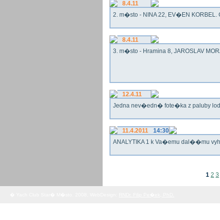
8.4.11
2. m�sto - NINA 22, EV�EN KORBEL. G
8.4.11
3. m�sto - Hramina 8, JAROSLAV MORA
12.4.11
Jedna nev�edn� fote�ka z paluby lo
11.4.2011
14:30
ANALYTIKA 1 k Va�emu dal��mu vy
1
2
3
� Yach Club Star� M�sto. 2008, WebDesign:
RNDr. Filip Pe�ek, PhD.