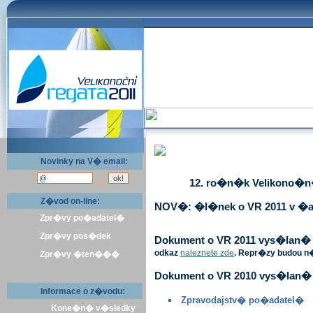
Novinky na V� email:
12. ro�n�k Velikono�n� 
Z�vod on-line:
NOV�: �l�nek o VR 2011 v �a
Zpr�vy po�adatel�
Zpr�vy pos�dek
Dokument o VR 2011 vys�lan� v 
odkaz
naleznete zde
. Repr�zy budou n
Zpr�vy �ten���
Dokument o VR 2010 vys�lan� 
Informace o z�vodu:
Zpravodajstv� po�adatel�
Kone�n� v�sledky