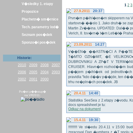
V�sledky 1. etapy
1
2
3
27.9.2011
20:37
Propozice
Prvn�m p�ihl�en�m skipperem na Veli
Plachetn� sm�rnice
startovn� ��slo 1. Jako druh� se z
Tech. parametry lod�
Martin Zv��ina. UPDATED: Dal�� po�
Verich, 8. tov�rn� t�m Leti�t� Praha 
Seznam pos�dek
Sponzo�i pos�dek
23.09.2011
14:27
V��EN� ��ASTN�CI A P��TEL
T�MTO OZN�MIT, �E VELIKON
Historie:
DUBROVNIKU A ZP�T V TERM�NU 
2010
2009
2008
2007
CRUISER. Hlavn�m rozhod��m bude o
p��jem p�ihl�ek od jednotliv�c
2006
2005
2004
2003
pravidla "kdo d��v p��jde, ten d�
2002
2001
2000
trhu ne�pln�ch pos�dek. JB
Po�et p��stup�
20.4.11
14:40
na VR2011:
Statistika SeeSea z 2.etapy z�vodu. K
docs spreadsheet je tu:
Odkaz na dokument
15.4.11
19:30
!!!!!!!!!! Ve st�edu 20.4.11 v 15:0
zpracoval Dan �umbera z �T spolu 