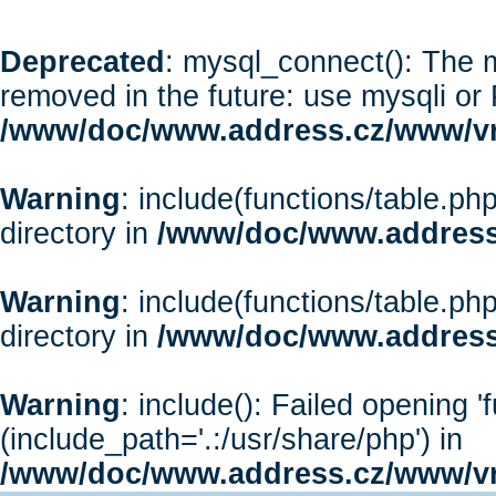
Deprecated
: mysql_connect(): The m
removed in the future: use mysqli or
/www/doc/www.address.cz/www/vr
Warning
: include(functions/table.php
directory in
/www/doc/www.address
Warning
: include(functions/table.php
directory in
/www/doc/www.address
Warning
: include(): Failed opening '
(include_path='.:/usr/share/php') in
/www/doc/www.address.cz/www/vr