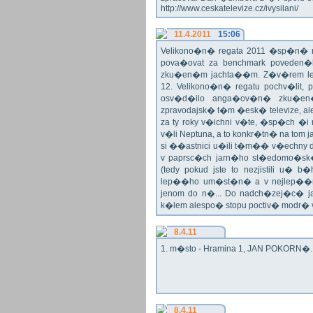
http://www.ceskatelevize.cz/ivysilani/
11.4.2011
15:06
Velikono�n� regata 2011 �sp�n� n
pova�ovat za benchmark poveden�
zku�en�m jachta��m. Z�v�rem le
12. Velikono�n� regatu pochv�lit, 
osv�d�ilo anga�ov�n� zku�en�c
zpravodajsk� t�m �esk� televize, a
za ty roky v�ichni v�te, �sp�ch �
v�li Neptuna, a to konkr�tn� na tom 
si ��astnici u�ili t�m�� v�echny dr
v paprsc�ch jarn�ho st�edomo�sk�ho
(tedy pokud jste to nezjistili u� 
lep��ho um�st�n� a v nejlep��
jenom do n�... Do nadch�zej�c� j
k�lem alespo� stopu poctiv� modr�
8.4.11
1. m�sto - Hramina 1, JAN POKORN�. G
8.4.11