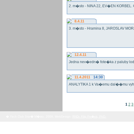
2. m�sto - NINA 22, EV�EN KORBEL. G
8.4.11
3. m�sto - Hramina 8, JAROSLAV MORA
12.4.11
Jedna nev�edn� fote�ka z paluby lo
11.4.2011
14:30
ANALYTIKA 1 k Va�emu dal��mu vy
1
2
3
� Yach Club Star� M�sto. 2008, WebDesign:
RNDr. Filip Pe�ek, PhD.