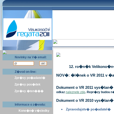
Novinky na V� email:
12. ro�n�k Velikono�n� 
Z�vod on-line:
NOV�: �l�nek o VR 2011 v �a
Zpr�vy po�adatel�
Zpr�vy pos�dek
Dokument o VR 2011 vys�lan� v 
Zpr�vy �ten���
odkaz
naleznete zde
. Repr�zy budou n
Dokument o VR 2010 vys�lan� 
Informace o z�vodu:
Zpravodajstv� po�adatel�
Kone�n� v�sledky