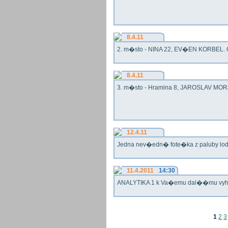
8.4.11
2. m�sto - NINA 22, EV�EN KORBEL. G
8.4.11
3. m�sto - Hramina 8, JAROSLAV MORA
12.4.11
Jedna nev�edn� fote�ka z paluby lo
11.4.2011
14:30
ANALYTIKA 1 k Va�emu dal��mu vy
1
2
3