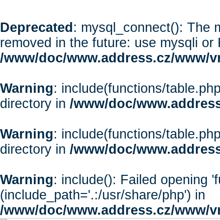
Deprecated
: mysql_connect(): The m
removed in the future: use mysqli or
/www/doc/www.address.cz/www/vr
Warning
: include(functions/table.php
directory in
/www/doc/www.address
Warning
: include(functions/table.php
directory in
/www/doc/www.address
Warning
: include(): Failed opening '
(include_path='.:/usr/share/php') in
/www/doc/www.address.cz/www/vr