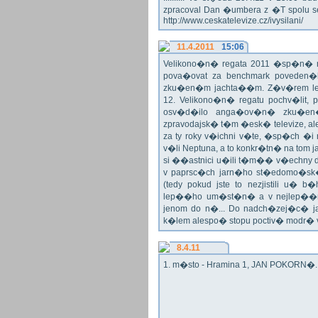
zpracoval Dan �umbera z �T spolu 
http://www.ceskatelevize.cz/ivysilani/
11.4.2011
15:06
Velikono�n� regata 2011 �sp�n� n
pova�ovat za benchmark poveden�
zku�en�m jachta��m. Z�v�rem le
12. Velikono�n� regatu pochv�lit, 
osv�d�ilo anga�ov�n� zku�en�c
zpravodajsk� t�m �esk� televize, a
za ty roky v�ichni v�te, �sp�ch �
v�li Neptuna, a to konkr�tn� na tom 
si ��astnici u�ili t�m�� v�echny dr
v paprsc�ch jarn�ho st�edomo�sk�ho
(tedy pokud jste to nezjistili u� 
lep��ho um�st�n� a v nejlep��
jenom do n�... Do nadch�zej�c� j
k�lem alespo� stopu poctiv� modr�
8.4.11
1. m�sto - Hramina 1, JAN POKORN�. G