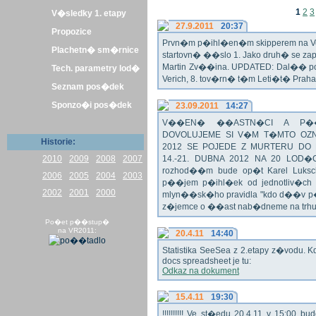
1
2
3
V�sledky 1. etapy
27.9.2011
20:37
Propozice
Prvn�m p�ihl�en�m skipperem na Veli
Plachetn� sm�rnice
startovn� ��slo 1. Jako druh� se z
Martin Zv��ina. UPDATED: Dal�� po�
Tech. parametry lod�
Verich, 8. tov�rn� t�m Leti�t� Praha 
Seznam pos�dek
Sponzo�i pos�dek
23.09.2011
14:27
V��EN� ��ASTN�CI A P��T
DOVOLUJEME SI V�M T�MTO OZN
Historie:
2012 SE POJEDE Z MURTERU DO
2010
2009
2008
2007
14.-21. DUBNA 2012 NA 20 LOD�
rozhod��m bude op�t Karel Luksch
2006
2005
2004
2003
p��jem p�ihl�ek od jednotliv�ch 
2002
2001
2000
mlyn��sk�ho pravidla "kdo d��v p�
z�jemce o ��ast nab�dneme na trh
Po�et p��stup�
na VR2011:
20.4.11
14:40
Statistika SeeSea z 2.etapy z�vodu. K
docs spreadsheet je tu:
Odkaz na dokument
15.4.11
19:30
!!!!!!!!!! Ve st�edu 20.4.11 v 15:0