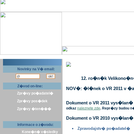
Novinky na V� email:
12. ro�n�k Velikono�n� 
Z�vod on-line:
NOV�: �l�nek o VR 2011 v �a
Zpr�vy po�adatel�
Zpr�vy pos�dek
Dokument o VR 2011 vys�lan� v 
odkaz
naleznete zde
. Repr�zy budou n
Zpr�vy �ten���
Dokument o VR 2010 vys�lan� 
Informace o z�vodu:
Zpravodajstv� po�adatel�
Kone�n� v�sledky