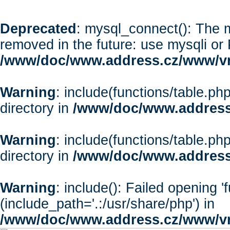
Deprecated
: mysql_connect(): The m
removed in the future: use mysqli or
/www/doc/www.address.cz/www/vr
Warning
: include(functions/table.php
directory in
/www/doc/www.address
Warning
: include(functions/table.php
directory in
/www/doc/www.address
Warning
: include(): Failed opening '
(include_path='.:/usr/share/php') in
/www/doc/www.address.cz/www/vr