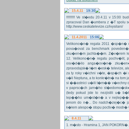
Odkaz na dokument
15.4.11
19:30
!!!!!!!!!! Ve st�edu 20.4.11 v 15:0
zpracoval Dan �umbera z �T spolu 
http://www.ceskatelevize.cz/ivysilani/
11.4.2011
15:06
Velikono�n� regata 2011 �sp�n� n
pova�ovat za benchmark poveden�
zku�en�m jachta��m. Z�v�rem le
12. Velikono�n� regatu pochv�lit, 
osv�d�ilo anga�ov�n� zku�en�c
zpravodajsk� t�m �esk� televize, a
za ty roky v�ichni v�te, �sp�ch �
v�li Neptuna, a to konkr�tn� na tom 
si ��astnici u�ili t�m�� v�echny dr
v paprsc�ch jarn�ho st�edomo�sk�ho
(tedy pokud jste to nezjistili u� 
lep��ho um�st�n� a v nejlep��
jenom do n�... Do nadch�zej�c� j
k�lem alespo� stopu poctiv� modr�
8.4.11
1. m�sto - Hramina 1, JAN POKORN�. G