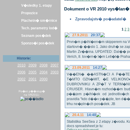
V�sledky 1. etapy
Dokument o VR 2010 vys�lan� 
Propozice
Zpravodajstv� po�adatel�
Plachetn� sm�rnice
Tech. parametry lod�
1
2
3
27.9.2011
20:37
Seznam pos�dek
Prvn�m p�ihl�en�m skipperem na Veli
Sponzo�i pos�dek
startovn� ��slo 1. Jako druh� se z
Martin Zv��ina. UPDATED: Dal�� po�
Verich, 8. tov�rn� t�m Leti�t� Praha 
Historie:
2010
2009
2008
2007
23.09.2011
14:27
2006
2005
2004
2003
V��EN� ��ASTN�CI A P��TEL
2002
2001
2000
T�MTO OZN�MIT, �E VELIKON
DUBROVNIKU A ZP�T V TERM�NU 
CRUISER. Hlavn�m rozhod��m bude o
Po�et p��stup�
p��jem p�ihl�ek od jednotliv�c
na VR2011:
pravidla "kdo d��v p��jde, ten d�
trhu ne�pln�ch pos�dek. JB
20.4.11
14:40
Statistika SeeSea z 2.etapy z�vodu. K
docs spreadsheet je tu: