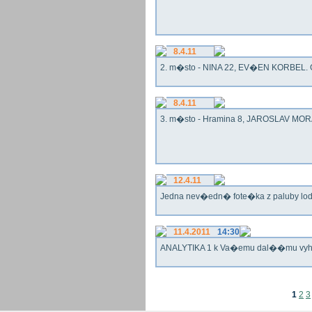
8.4.11
2. m�sto - NINA 22, EV�EN KORBEL. G
8.4.11
3. m�sto - Hramina 8, JAROSLAV MORA
12.4.11
Jedna nev�edn� fote�ka z paluby lo
11.4.2011
14:30
ANALYTIKA 1 k Va�emu dal��mu vy
1
2
3