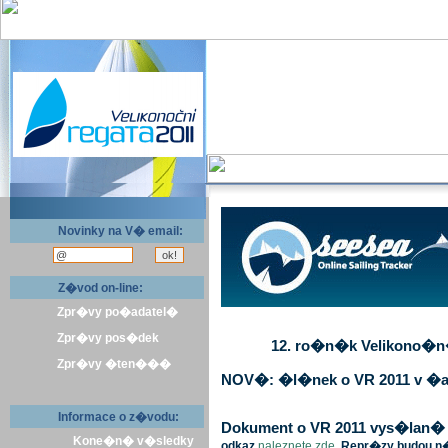
Novinky na V� email:
Z�vod on-line:
Zpr�vy po�adatel�
Zpr�vy pos�dek
12. ro�n�k Velikono�n� 
Zpr�vy �ten���
NOV�: �l�nek o VR 2011 v �a
Informace o z�vodu:
Dokument o VR 2011 vys�lan� v 
Kone�n� v�sledky
odkaz
naleznete zde
. Repr�zy budou n