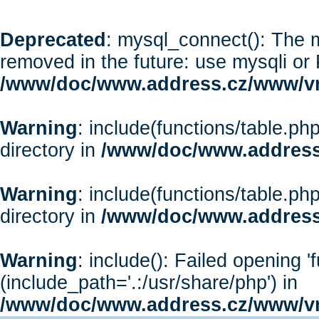
Deprecated
: mysql_connect(): The m
removed in the future: use mysqli or
/www/doc/www.address.cz/www/vr
Warning
: include(functions/table.php
directory in
/www/doc/www.address
Warning
: include(functions/table.php
directory in
/www/doc/www.address
Warning
: include(): Failed opening '
(include_path='.:/usr/share/php') in
/www/doc/www.address.cz/www/vr