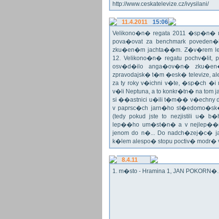
http://www.ceskatelevize.cz/ivysilani/
11.4.2011
15:06
Velikono�n� regata 2011 �sp�n� n
pova�ovat za benchmark poveden�
zku�en�m jachta��m. Z�v�rem le
12. Velikono�n� regatu pochv�lit, 
osv�d�ilo anga�ov�n� zku�en�c
zpravodajsk� t�m �esk� televize, a
za ty roky v�ichni v�te, �sp�ch �
v�li Neptuna, a to konkr�tn� na tom 
si ��astnici u�ili t�m�� v�echny dr
v paprsc�ch jarn�ho st�edomo�sk�ho
(tedy pokud jste to nezjistili u� 
lep��ho um�st�n� a v nejlep��
jenom do n�... Do nadch�zej�c� j
k�lem alespo� stopu poctiv� modr�
8.4.11
1. m�sto - Hramina 1, JAN POKORN�. G