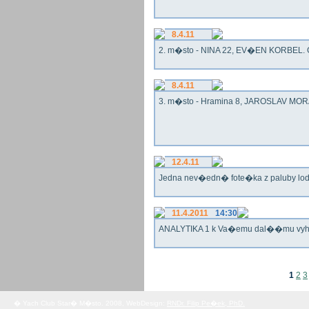
8.4.11
2. m�sto - NINA 22, EV�EN KORBEL. G
8.4.11
3. m�sto - Hramina 8, JAROSLAV MORA
12.4.11
Jedna nev�edn� fote�ka z paluby lo
11.4.2011
14:30
ANALYTIKA 1 k Va�emu dal��mu vy
1
2
3
� Yach Club Star� M�sto. 2008, WebDesign:
RNDr. Filip Pe�ek, PhD.