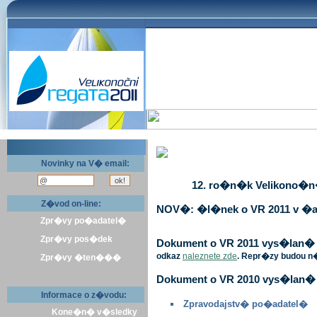
Novinky na V� email:
12. ro�n�k Velikono�n� 
Z�vod on-line:
NOV�: �l�nek o VR 2011 v �a
Zpr�vy po�adatel�
Zpr�vy pos�dek
Dokument o VR 2011 vys�lan� v 
odkaz
naleznete zde
. Repr�zy budou n
Zpr�vy �ten���
Dokument o VR 2010 vys�lan� 
Informace o z�vodu:
Zpravodajstv� po�adatel�
Kone�n� v�sledky