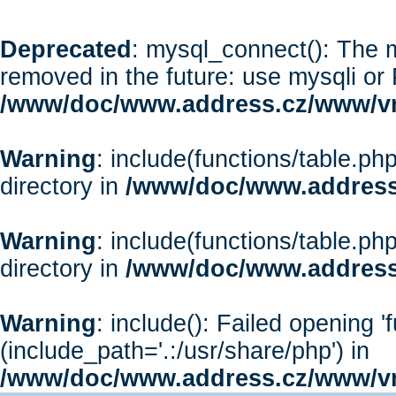
Deprecated
: mysql_connect(): The m
removed in the future: use mysqli or
/www/doc/www.address.cz/www/vr
Warning
: include(functions/table.php
directory in
/www/doc/www.address
Warning
: include(functions/table.php
directory in
/www/doc/www.address
Warning
: include(): Failed opening '
(include_path='.:/usr/share/php') in
/www/doc/www.address.cz/www/vr