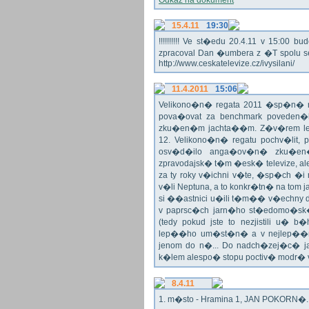
Odkaz na dokument
15.4.11
19:30
!!!!!!!!!! Ve st�edu 20.4.11 v 15:0
zpracoval Dan �umbera z �T spolu 
http://www.ceskatelevize.cz/ivysilani/
11.4.2011
15:06
Velikono�n� regata 2011 �sp�n� n
pova�ovat za benchmark poveden�
zku�en�m jachta��m. Z�v�rem le
12. Velikono�n� regatu pochv�lit, 
osv�d�ilo anga�ov�n� zku�en�c
zpravodajsk� t�m �esk� televize, a
za ty roky v�ichni v�te, �sp�ch �
v�li Neptuna, a to konkr�tn� na tom 
si ��astnici u�ili t�m�� v�echny dr
v paprsc�ch jarn�ho st�edomo�sk�ho
(tedy pokud jste to nezjistili u� 
lep��ho um�st�n� a v nejlep��
jenom do n�... Do nadch�zej�c� j
k�lem alespo� stopu poctiv� modr�
8.4.11
1. m�sto - Hramina 1, JAN POKORN�. G