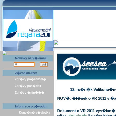
Novinky na V� email:
Z�vod on-line:
Zpr�vy po�adatel�
Zpr�vy pos�dek
12. ro�n�k Velikono�n� 
Zpr�vy �ten���
NOV�: �l�nek o VR 2011 v �a
Informace o z�vodu:
Dokument o VR 2011 vys�lan� v 
Kone�n� v�sledky
odkaz
naleznete zde
. Repr�zy budou n