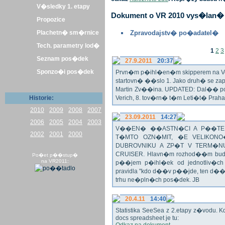
V�sledky 1. etapy
Dokument o VR 2010 vys�lan� 
Propozice
Plachetn� sm�rnice
Zpravodajstv� po�adatel�
Tech. parametry lod�
1
2
3
Seznam pos�dek
27.9.2011
20:37
Sponzo�i pos�dek
Prvn�m p�ihl�en�m skipperem na Veli
startovn� ��slo 1. Jako druh� se z
Martin Zv��ina. UPDATED: Dal�� po�
Historie:
Verich, 8. tov�rn� t�m Leti�t� Praha 
2010
2009
2008
2007
23.09.2011
14:27
2006
2005
2004
2003
V��EN� ��ASTN�CI A P��TEL
2002
2001
2000
T�MTO OZN�MIT, �E VELIKON
DUBROVNIKU A ZP�T V TERM�NU 
CRUISER. Hlavn�m rozhod��m bude o
Po�et p��stup�
na VR2011:
p��jem p�ihl�ek od jednotliv�c
pravidla "kdo d��v p��jde, ten d�
trhu ne�pln�ch pos�dek. JB
20.4.11
14:40
Statistika SeeSea z 2.etapy z�vodu. K
docs spreadsheet je tu: