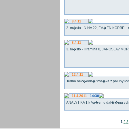
8.4.11
2. m�sto - NINA 22, EV�EN KORBEL. G
8.4.11
3. m�sto - Hramina 8, JAROSLAV MORA
12.4.11
Jedna nev�edn� fote�ka z paluby lo
11.4.2011
14:30
ANALYTIKA 1 k Va�emu dal��mu vy
1
2
3