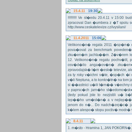
Odkaz na dokument
15.4.11
19:30
!!!!!!!!!! Ve st�edu 20.4.11 v 15:0
zpracoval Dan �umbera z �T spolu 
http://www.ceskatelevize.cz/ivysilani/
11.4.2011
15:06
Velikono�n� regata 2011 �sp�n� n
pova�ovat za benchmark poveden�
zku�en�m jachta��m. Z�v�rem le
12. Velikono�n� regatu pochv�lit, 
osv�d�ilo anga�ov�n� zku�en�c
zpravodajsk� t�m �esk� televize, a
za ty roky v�ichni v�te, �sp�ch �
v�li Neptuna, a to konkr�tn� na tom 
si ��astnici u�ili t�m�� v�echny dr
v paprsc�ch jarn�ho st�edomo�sk�ho
(tedy pokud jste to nezjistili u� 
lep��ho um�st�n� a v nejlep��
jenom do n�... Do nadch�zej�c� j
k�lem alespo� stopu poctiv� modr�
8.4.11
1. m�sto - Hramina 1, JAN POKORN�. G