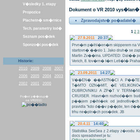
V�sledky 1. etapy
Dokument o VR 2010 vys�lan� 
Propozice
Plachetn� sm�rnice
Zpravodajstv� po�adatel�
Tech. parametry lod�
1
2
3
Seznam pos�dek
27.9.2011
20:37
Sponzo�i pos�dek
Prvn�m p�ihl�en�m skipperem na Veli
startovn� ��slo 1. Jako druh� se z
Martin Zv��ina. UPDATED: Dal�� po�
Historie:
Verich, 8. tov�rn� t�m Leti�t� Praha 
2010
2009
2008
2007
23.09.2011
14:27
2006
2005
2004
2003
V��EN� ��ASTN�CI A P��TEL
2002
2001
2000
T�MTO OZN�MIT, �E VELIKON
DUBROVNIKU A ZP�T V TERM�NU 
CRUISER. Hlavn�m rozhod��m bude o
Po�et p��stup�
na VR2011:
p��jem p�ihl�ek od jednotliv�c
pravidla "kdo d��v p��jde, ten d�
trhu ne�pln�ch pos�dek. JB
20.4.11
14:40
Statistika SeeSea z 2.etapy z�vodu. K
docs spreadsheet je tu: