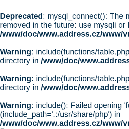
Deprecated
: mysql_connect(): The m
removed in the future: use mysqli or
/www/doc/www.address.cz/www/vr
Warning
: include(functions/table.php
directory in
/www/doc/www.address
Warning
: include(functions/table.php
directory in
/www/doc/www.address
Warning
: include(): Failed opening '
(include_path='.:/usr/share/php') in
/www/doc/www.address.cz/www/vr