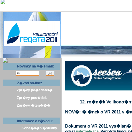
Novinky na V� email:
Z�vod on-line:
Zpr�vy po�adatel�
Zpr�vy pos�dek
12. ro�n�k Velikono�n� 
Zpr�vy �ten���
NOV�: �l�nek o VR 2011 v �a
Informace o z�vodu:
Dokument o VR 2011 vys�lan� v 
Kone�n� v�sledky
odkaz
naleznete zde
. Repr�zy budou n