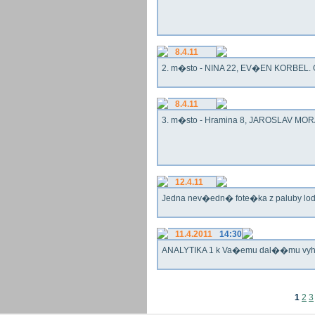
8.4.11
2. m�sto - NINA 22, EV�EN KORBEL. G
8.4.11
3. m�sto - Hramina 8, JAROSLAV MORA
12.4.11
Jedna nev�edn� fote�ka z paluby lo
11.4.2011
14:30
ANALYTIKA 1 k Va�emu dal��mu vy
1
2
3