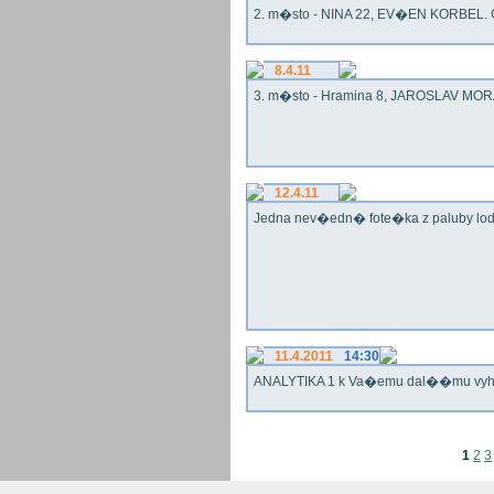
2. m�sto - NINA 22, EV�EN KORBEL. G
8.4.11
3. m�sto - Hramina 8, JAROSLAV MORA
12.4.11
Jedna nev�edn� fote�ka z paluby lo
11.4.2011
14:30
ANALYTIKA 1 k Va�emu dal��mu vy
1
2
3