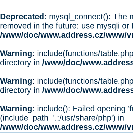
Deprecated
: mysql_connect(): The m
removed in the future: use mysqli or
/www/doc/www.address.cz/www/vr
Warning
: include(functions/table.php
directory in
/www/doc/www.address
Warning
: include(functions/table.php
directory in
/www/doc/www.address
Warning
: include(): Failed opening '
(include_path='.:/usr/share/php') in
/www/doc/www.address.cz/www/vr