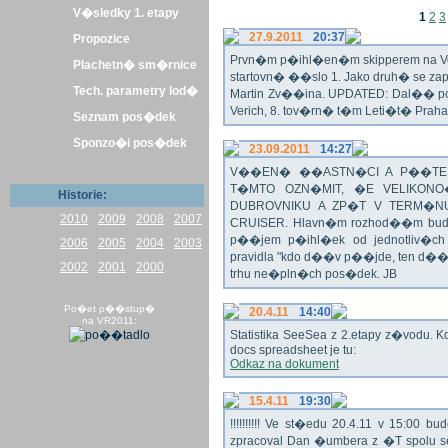
V�sledky 1. etapy
1
2
3
27.9.2011
20:37
Propozice
Prvn�m p�ihl�en�m skipperem na Veli
Plachetn� sm�rnice
startovn� ��slo 1. Jako druh� se z
Tech. parametry lod�
Martin Zv��ina. UPDATED: Dal�� po�
Verich, 8. tov�rn� t�m Leti�t� Praha 
Seznam pos�dek
Sponzo�i pos�dek
23.09.2011
14:27
V��EN� ��ASTN�CI A P��TEL
T�MTO OZN�MIT, �E VELIKON
Historie:
DUBROVNIKU A ZP�T V TERM�NU 
2010
2009
2008
2007
CRUISER. Hlavn�m rozhod��m bude o
p��jem p�ihl�ek od jednotliv�c
2006
2005
2004
2003
pravidla "kdo d��v p��jde, ten d�
2002
2001
2000
trhu ne�pln�ch pos�dek. JB
Po�et p��stup�
20.4.11
14:40
na VR2011:
Statistika SeeSea z 2.etapy z�vodu. K
docs spreadsheet je tu:
Odkaz na dokument
15.4.11
19:30
!!!!!!!!!! Ve st�edu 20.4.11 v 15:0
zpracoval Dan �umbera z �T spolu 