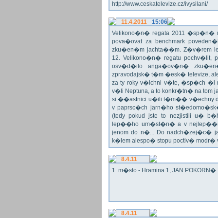
http://www.ceskatelevize.cz/ivysilani/
11.4.2011
15:06
Velikono�n� regata 2011 �sp�n� n
pova�ovat za benchmark poveden�
zku�en�m jachta��m. Z�v�rem le
12. Velikono�n� regatu pochv�lit, 
osv�d�ilo anga�ov�n� zku�en�c
zpravodajsk� t�m �esk� televize, a
za ty roky v�ichni v�te, �sp�ch �
v�li Neptuna, a to konkr�tn� na tom 
si ��astnici u�ili t�m�� v�echny dr
v paprsc�ch jarn�ho st�edomo�sk�ho
(tedy pokud jste to nezjistili u� 
lep��ho um�st�n� a v nejlep��
jenom do n�... Do nadch�zej�c� j
k�lem alespo� stopu poctiv� modr�
8.4.11
1. m�sto - Hramina 1, JAN POKORN�. G
8.4.11