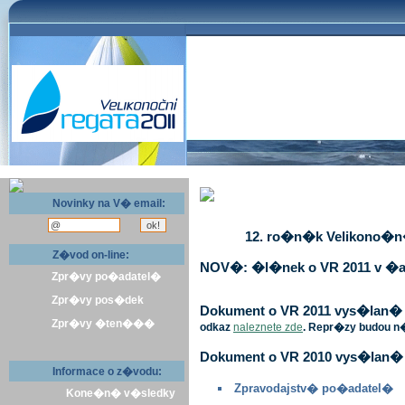
Novinky na V� email:
12. ro�n�k Velikono�n� 
Z�vod on-line:
NOV�: �l�nek o VR 2011 v �a
Zpr�vy po�adatel�
Zpr�vy pos�dek
Dokument o VR 2011 vys�lan� v 
Zpr�vy �ten���
odkaz
naleznete zde
. Repr�zy budou n
Dokument o VR 2010 vys�lan� 
Informace o z�vodu:
Zpravodajstv� po�adatel�
Kone�n� v�sledky