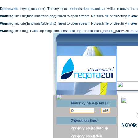
Deprecated
: mysql_connect(): The mysql extension is deprecated and will be removed in th
Warning
: include(functions/table.php): failed to open stream: No such file or directory in
/ww
Warning
: include(functions/table.php): failed to open stream: No such file or directory in
/ww
Warning
: include(): Failed opening 'functions/table.php' for inclusion (include_path='.:/usr/sh
Novinky na V� email:
Z�vod on-line:
NOV�: 
Zpr�vy po�adatel�
Zpr�vy pos�dek