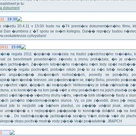
eadsheet je tu:
a dokument
.11
19:30
!!! Ve st�edu 20.4.11 v 15:00 bude na �T4 premi�ra dokument�rn�ho filmu, 
val Dan �umbera z �T spolu se sv�m kolegou. Dal�� repr�zy budou n�sled
ww.ceskatelevize.cz/ivysilani/
.2011
15:06
no�n� regata 2011 �sp�n� nav�zala na tradici p�edchoz�ho ro�n�ku, k
vat za benchmark poveden�ho z�vodu a znovu prok�zala, �e je ur�en
�m jachta��m. Z�v�rem leto�n�ho ro�n�ku n�m tedy op�t nezb�v�,
ikono�n� regatu pochv�lit, proto�e nikdo jin� to za n�s toti� neud�l�.
ilo anga�ov�n� zku�en�ch rozhod��ch, povedly se pos�dky, po
ajsk� t�m �esk� televize, ale p�edev��m se, d�ky Bohu, povedlo po�as�!
oky v�ichni v�te, �sp�ch �i ne�sp�ch Velikono�ky je toti� v�hradn� z�
ptuna, a to konkr�tn� na tom jak� v�tr a vlny pos�dk�m na jejich plavb� po�l
tnici u�ili t�m�� v�echny druhy v�tru, v�etn� tolik obl�ben� flauty a sl
c�ch jarn�ho st�edomo�sk�ho slunce. Vy, co jste z�vodili, dnes ji� nej
okud jste to nezjistili u� b�hem plavby), co p��t� ud�lat jinak, abyste
o um�st�n� a v nejlep��m p��pad� to kone�n� dot�hli a� na bed
do n�... Do nadch�zej�c� jachta�sk� sez�ny V�m dobr� v�tr do plache
alespo� stopu poctiv� modr� vody p�ej� Va�i po�adatel�. JB&PCH
11