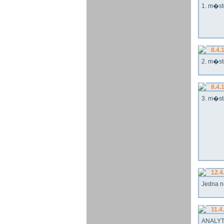
1. m�st
8.4.
2. m�st
8.4.
3. m�st
12.4
Jedna n
11.4
ANALYT