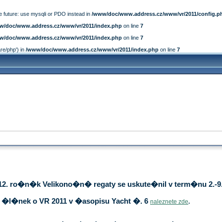
e future: use mysqli or PDO instead in
/www/doc/www.address.cz/www/vr/2011/config.p
w/doc/www.address.cz/www/vr/2011/index.php
on line
7
w/doc/www.address.cz/www/vr/2011/index.php
on line
7
are/php') in
/www/doc/www.address.cz/www/vr/2011/index.php
on line
7
12. ro�n�k Velikono�n� regaty se uskute�nil v term�nu 2.-9.
�l�nek o VR 2011 v �asopisu Yacht �. 6
naleznete zde
.