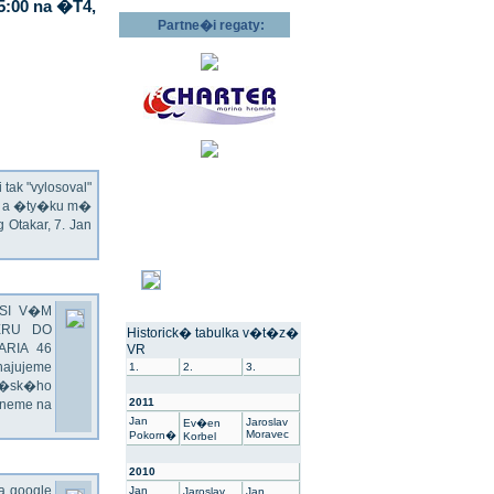
5:00 na �T4,
Partne�i regaty:
ak "vylosoval"
ec a �ty�ku m�
Otakar, 7. Jan
SI V�M
ERU DO
Historick� tabulka v�t�z�
ARIA 46
VR
hajujeme
1.
2.
3.
��sk�ho
2011
dneme na
Jan
Jaroslav
Ev�en
Moravec
Pokorn�
Korbel
2010
na google
Jan
Jaroslav
Jan