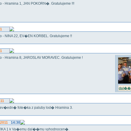
o - Hramina 1, JAN POKORN�. Gratulujeme !!!
11
o - NINA 22, EV�EN KORBEL. Gratulujeme !!
11
o - Hramina 8, JAROSLAV MORAVEC. Gratulujeme !
dal�� 
.11
ev�edn� fote�ka z paluby lod� Hramina 3.
.2011
14:30
IKA 1 k Va�emu dal��mu vyhodnocen�.