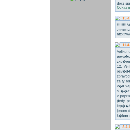
docs spr
Odkaz n
15.4
!!!!!!!
zpraco
http://w
11.4
Veliko
pova�o
zku�en
12. Vel
osv�d�
zpravod
za ty r
v�li Ne
si ��as
v paprs
(tedy p
lep��h
jenom 
k�lem 
8.4.