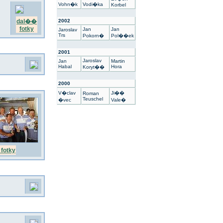
Vohn�k
Vodi�ka
Korbel
dal��
2002
fotky
Jan
Jan
Jaroslav
Trs
Pokorn�
Pol��ek
2001
Jaroslav
Jan
Martin
Habal
Hora
Koryt��
2000
V�clav
Ji��
Roman
Teuschel
�vec
Vale�
fotky