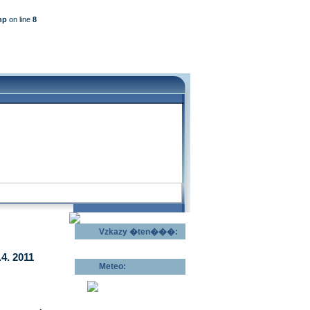
hp
on line
8
Vzkazy �ten���:
Odeslat vzkaz >>
4. 2011
Meteo:
Pov�trnostn�
p�edpov�d >>