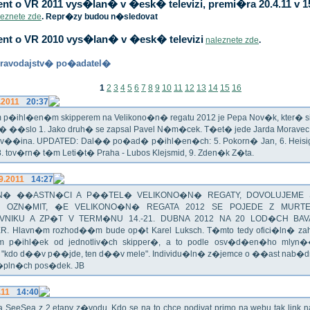
t o VR 2011 vys�lan� v �esk� televizi, premi�ra 20.4.11 v 1
leznete zde
. Repr�zy budou n�sledovat
nt o VR 2010 vys�lan� v �esk� televizi
naleznete zde
.
ravodajstv� po�adatel�
1
2
3
4
5
6
7
8
9
10
11
12
13
14
15
16
.2011
20:37
p�ihl�en�m skipperem na Velikono�n� regatu 2012 je Pepa Nov�k, kter� si t
n� ��slo 1. Jako druh� se zapsal Pavel N�m�cek. T�et� jede Jarda Morav
Zv��ina. UPDATED: Dal�� po�ad� p�ihl�en�ch: 5. Pokorn� Jan, 6. Heisig 
 8. tov�rn� t�m Leti�t� Praha - Lubos Klejsmid, 9. Zden�k Z�ta.
9.2011
14:27
� ��ASTN�CI A P��TEL� VELIKONO�N� REGATY, DOVOLUJEME 
 OZN�MIT, �E VELIKONO�N� REGATA 2012 SE POJEDE Z MURT
VNIKU A ZP�T V TERM�NU 14.-21. DUBNA 2012 NA 20 LOD�CH BAV
R. Hlavn�m rozhod��m bude op�t Karel Luksch. T�mto tedy ofici�ln� za
 p�ihl�ek od jednotliv�ch skipper�, a to podle osv�d�en�ho mlyn
a "kdo d��v p��jde, ten d��v mele". Individu�ln� z�jemce o ��ast nab�
�pln�ch pos�dek. JB
.11
14:40
ika SeeSea z 2.etapy z�vodu. Kdo se na to chce podivat primo na webu tak link 