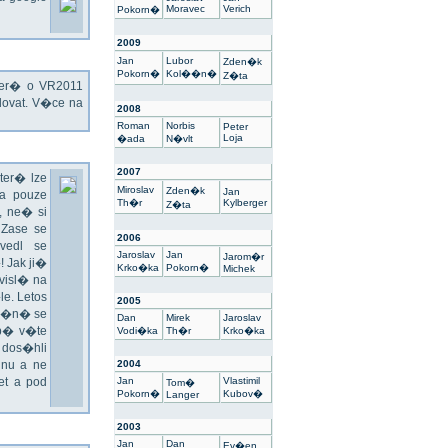
Moravec
Verich
Pokorn�
2009
Jan
Lubor
Zden�k
Pokorn�
Kol��n�
Z�ta
kter� o VR2011
ovat. V�ce na
2008
Roman
Norbis
Peter
Loja
�ada
N�vlt
2007
ter� lze
Miroslav
Zden�k
Jan
a pouze
Th�r
Kylberger
Z�ta
 ne� si
 Zase se
2006
vedl se
Jaroslav
Jan
Jarom�r
 Jak ji�
Krko�ka
Pokorn�
Michek
visl� na
e. Letos
2005
un�n� se
Dan
Mirek
Jaroslav
sp� v�te
Vodi�ka
Th�r
Krko�ka
 dos�hli
nu a ne
2004
t a pod
Jan
Vlastimil
Tom�
Pokorn�
Kubov�
Langer
2003
Jan
Dan
Ev�en