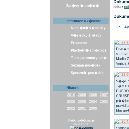
Dokumen
Zpr�vy �ten���
odkaz
na
Dokume
Informace o z�vodu:
Zp
Kone�n� v�sledky
V�sledky 1. etapy
27.9
Propozice
Prvn�m 
Plachetn� sm�rnice
startov
Tech. parametry lod�
Martin 
Verich,
Seznam pos�dek
Sponzo�i pos�dek
23.0
V��EN
T�MTO
Historie:
DUBRO
2010
2009
2008
2007
CRUISE
p��jem
2006
2005
2004
2003
pravidl
2002
2001
2000
trhu ne
Po�et p��stup�
20.4
na VR2011:
Statist