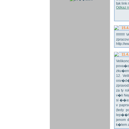
tak link
Odkaz n
15.4
!!!!!!!
zpraco
http://w
11.4
Veliko
pova�o
zku�en
12. Vel
osv�d�
zpravod
za ty r
v�li Ne
si ��as
v paprs
(tedy p
lep��h
jenom 
k�lem 