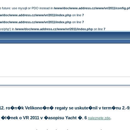
e future: use mysqli or PDO instead in
/www/doc/www.address.cz/www/vr/2011/config.p
w/doc/www.address.cz/www/vr/2011/index.php
on line
7
w/doc/www.address.cz/www/vr/2011/index.php
on line
7
are/php') in
/www/doc/www.address.cz/www/vr/2011/index.php
on line
7
12. ro�n�k Velikono�n� regaty se uskute�nil v term�nu 2.-9.
�l�nek o VR 2011 v �asopisu Yacht �. 6
naleznete zde
.