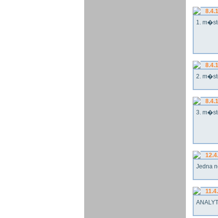
8.4.
1. m�st
8.4.
2. m�st
8.4.
3. m�st
12.4
Jedna n
11.4
ANALYT