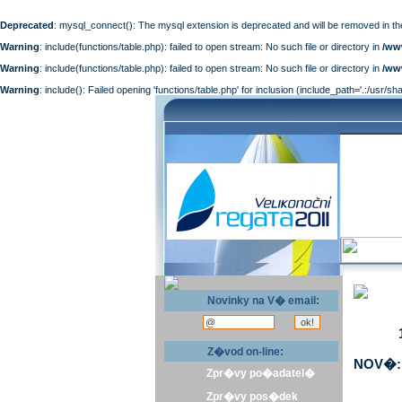
Deprecated
: mysql_connect(): The mysql extension is deprecated and will be removed in th
Warning
: include(functions/table.php): failed to open stream: No such file or directory in
/ww
Warning
: include(functions/table.php): failed to open stream: No such file or directory in
/ww
Warning
: include(): Failed opening 'functions/table.php' for inclusion (include_path='.:/usr/sh
Novinky na V� email:
Z�vod on-line:
NOV�: 
Zpr�vy po�adatel�
Zpr�vy pos�dek