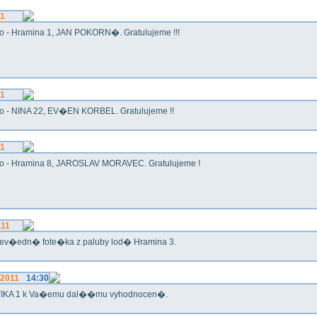
11
o - Hramina 1, JAN POKORN�. Gratulujeme !!!
11
o - NINA 22, EV�EN KORBEL. Gratulujeme !!
11
o - Hramina 8, JAROSLAV MORAVEC. Gratulujeme !
.11
ev�edn� fote�ka z paluby lod� Hramina 3.
.2011
14:30
IKA 1 k Va�emu dal��mu vyhodnocen�.