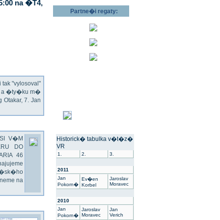
5:00 na �T4,
Partne�i regaty:
ak "vylosoval"
ec a �ty�ku m�
Otakar, 7. Jan
SI V�M
Historick� tabulka v�t�z�
VR
ERU DO
1.
2.
3.
ARIA 46
hajujeme
2011
��sk�ho
Jan
Jaroslav
Ev�en
dneme na
Moravec
Pokorn�
Korbel
2010
Jan
Jaroslav
Jan
Moravec
Verich
Pokorn�