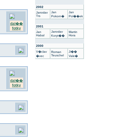
2002
Jan
Jan
Jaroslav
Trs
Pokorn�
Pol��ek
dal��
2001
fotky
Jaroslav
Jan
Martin
Habal
Hora
Koryt��
2000
V�clav
Ji��
Roman
Teuschel
�vec
Vale�
dal��
fotky