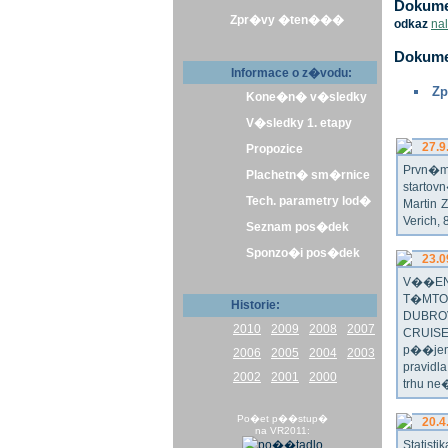
Dokumen
Zpr�vy �ten���
odkaz
na
Dokume
Informace o z�vodu:
Zp
Kone�n� v�sledky
V�sledky 1. etapy
27.9
Propozice
Prvn�m 
Plachetn� sm�rnice
startov
Tech. parametry lod�
Martin 
Verich,
Seznam pos�dek
Sponzo�i pos�dek
23.0
V��EN
T�MTO
Historie:
DUBRO
2010
2009
2008
2007
CRUISE
p��jem
2006
2005
2004
2003
pravidl
2002
2001
2000
trhu ne
Po�et p��stup�
20.4
na VR2011:
Statist