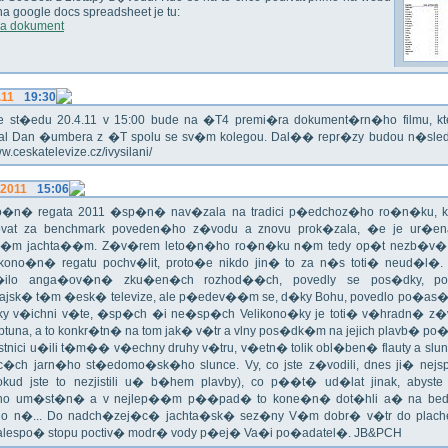
 na google docs spreadsheet je tu:
a dokument
.11
19:30
!!! Ve st�edu 20.4.11 v 15:00 bude na �T4 premi�ra dokument�rn�ho filmu, 
val Dan �umbera z �T spolu se sv�m kolegou. Dal�� repr�zy budou n�sled
ww.ceskatelevize.cz/ivysilani/
.2011
15:06
no�n� regata 2011 �sp�n� nav�zala na tradici p�edchoz�ho ro�n�ku, k
vat za benchmark poveden�ho z�vodu a znovu prok�zala, �e je ur�en
�m jachta��m. Z�v�rem leto�n�ho ro�n�ku n�m tedy op�t nezb�v�,
ikono�n� regatu pochv�lit, proto�e nikdo jin� to za n�s toti� neud�l�.
ilo anga�ov�n� zku�en�ch rozhod��ch, povedly se pos�dky, po
ajsk� t�m �esk� televize, ale p�edev��m se, d�ky Bohu, povedlo po�as�!
oky v�ichni v�te, �sp�ch �i ne�sp�ch Velikono�ky je toti� v�hradn� z�
ptuna, a to konkr�tn� na tom jak� v�tr a vlny pos�dk�m na jejich plavb� po�l
tnici u�ili t�m�� v�echny druhy v�tru, v�etn� tolik obl�ben� flauty a sl
c�ch jarn�ho st�edomo�sk�ho slunce. Vy, co jste z�vodili, dnes ji� nej
okud jste to nezjistili u� b�hem plavby), co p��t� ud�lat jinak, abyste
o um�st�n� a v nejlep��m p��pad� to kone�n� dot�hli a� na bed
do n�... Do nadch�zej�c� jachta�sk� sez�ny V�m dobr� v�tr do plache
alespo� stopu poctiv� modr� vody p�ej� Va�i po�adatel�. JB&PCH