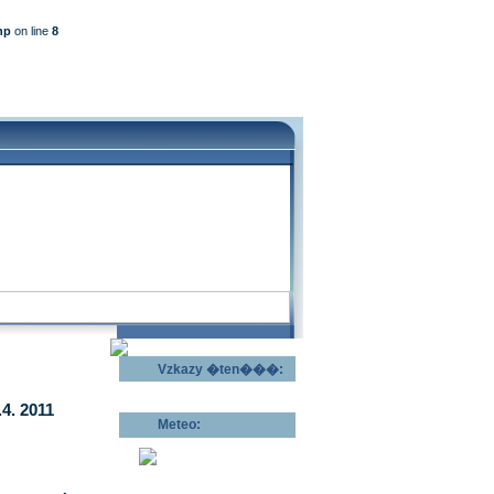
hp
on line
8
Vzkazy �ten���:
Odeslat vzkaz >>
4. 2011
Meteo:
Pov�trnostn�
p�edpov�d >>