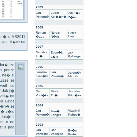
2009
Jan
Lubor
Zden�k
Pokorn�
Kol��n�
Z�ta
2008
Roman
Norbis
Peter
kter� o VR2011
Loja
�ada
N�vlt
ovat. V�ce na
2007
Miroslav
Zden�k
Jan
Th�r
Kylberger
Z�ta
ter� lze
2006
a pouze
Jaroslav
Jan
Jarom�r
 ne� si
Krko�ka
Pokorn�
Michek
 Zase se
vedl se
2005
 Jak ji�
Dan
Mirek
Jaroslav
Vodi�ka
Th�r
Krko�ka
visl� na
e. Letos
2004
un�n� se
Jan
Vlastimil
sp� v�te
Tom�
Pokorn�
Kubov�
Langer
 dos�hli
nu a ne
2003
t a pod
Jan
Dan
Ev�en
Vohn�k
Vodi�ka
Korbel