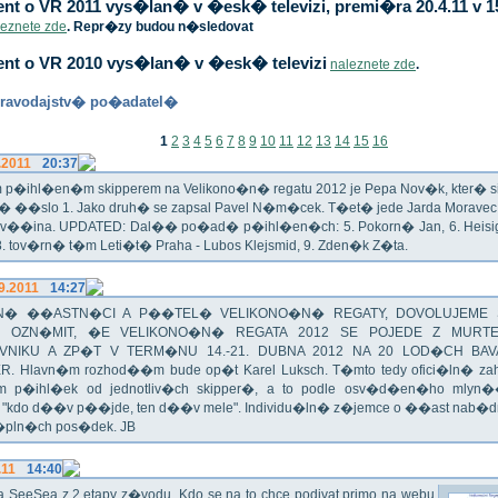
t o VR 2011 vys�lan� v �esk� televizi, premi�ra 20.4.11 v 1
leznete zde
. Repr�zy budou n�sledovat
nt o VR 2010 vys�lan� v �esk� televizi
naleznete zde
.
ravodajstv� po�adatel�
1
2
3
4
5
6
7
8
9
10
11
12
13
14
15
16
.2011
20:37
p�ihl�en�m skipperem na Velikono�n� regatu 2012 je Pepa Nov�k, kter� si t
n� ��slo 1. Jako druh� se zapsal Pavel N�m�cek. T�et� jede Jarda Morav
Zv��ina. UPDATED: Dal�� po�ad� p�ihl�en�ch: 5. Pokorn� Jan, 6. Heisig 
 8. tov�rn� t�m Leti�t� Praha - Lubos Klejsmid, 9. Zden�k Z�ta.
9.2011
14:27
� ��ASTN�CI A P��TEL� VELIKONO�N� REGATY, DOVOLUJEME 
 OZN�MIT, �E VELIKONO�N� REGATA 2012 SE POJEDE Z MURT
VNIKU A ZP�T V TERM�NU 14.-21. DUBNA 2012 NA 20 LOD�CH BAV
R. Hlavn�m rozhod��m bude op�t Karel Luksch. T�mto tedy ofici�ln� za
 p�ihl�ek od jednotliv�ch skipper�, a to podle osv�d�en�ho mlyn
a "kdo d��v p��jde, ten d��v mele". Individu�ln� z�jemce o ��ast nab�
�pln�ch pos�dek. JB
.11
14:40
ika SeeSea z 2.etapy z�vodu. Kdo se na to chce podivat primo na webu