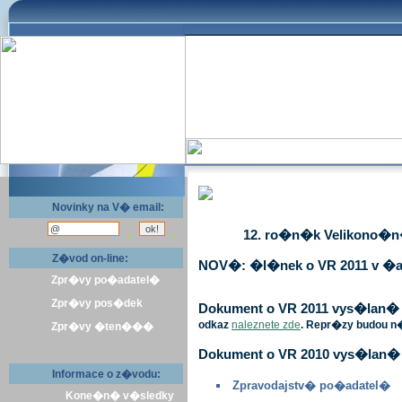
Novinky na V� email:
12. ro�n�k Velikono�n� 
Z�vod on-line:
NOV�: �l�nek o VR 2011 v �a
Zpr�vy po�adatel�
Zpr�vy pos�dek
Dokument o VR 2011 vys�lan� v 
odkaz
naleznete zde
. Repr�zy budou n
Zpr�vy �ten���
Dokument o VR 2010 vys�lan� 
Informace o z�vodu:
Zpravodajstv� po�adatel�
Kone�n� v�sledky