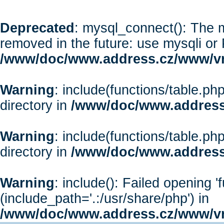
Deprecated
: mysql_connect(): The m
removed in the future: use mysqli or
/www/doc/www.address.cz/www/vr
Warning
: include(functions/table.php
directory in
/www/doc/www.address
Warning
: include(functions/table.php
directory in
/www/doc/www.address
Warning
: include(): Failed opening '
(include_path='.:/usr/share/php') in
/www/doc/www.address.cz/www/vr