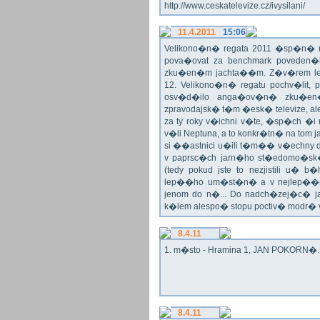
http://www.ceskatelevize.cz/ivysilani/
11.4.2011
15:06
Velikono�n� regata 2011 �sp�n� n
pova�ovat za benchmark poveden�
zku�en�m jachta��m. Z�v�rem le
12. Velikono�n� regatu pochv�lit, 
osv�d�ilo anga�ov�n� zku�en�c
zpravodajsk� t�m �esk� televize, a
za ty roky v�ichni v�te, �sp�ch �
v�li Neptuna, a to konkr�tn� na tom 
si ��astnici u�ili t�m�� v�echny dr
v paprsc�ch jarn�ho st�edomo�sk�ho
(tedy pokud jste to nezjistili u� 
lep��ho um�st�n� a v nejlep��
jenom do n�... Do nadch�zej�c� j
k�lem alespo� stopu poctiv� modr�
8.4.11
1. m�sto - Hramina 1, JAN POKORN�. G
8.4.11