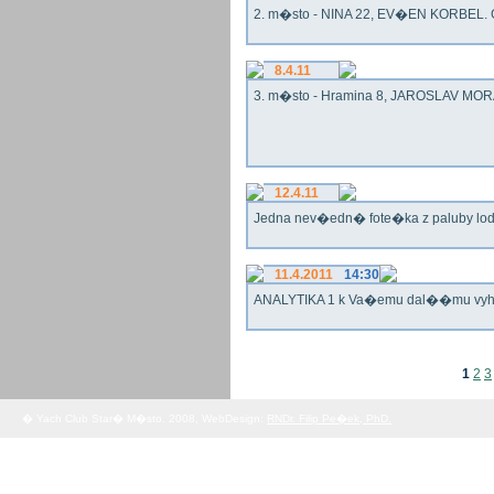
2. m�sto - NINA 22, EV�EN KORBEL. G
8.4.11
3. m�sto - Hramina 8, JAROSLAV MORA
12.4.11
Jedna nev�edn� fote�ka z paluby lo
11.4.2011
14:30
ANALYTIKA 1 k Va�emu dal��mu vy
1
2
3
� Yach Club Star� M�sto. 2008, WebDesign:
RNDr. Filip Pe�ek, PhD.