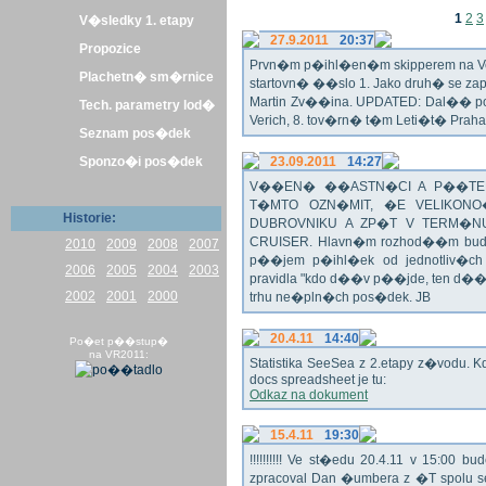
1
2
3
V�sledky 1. etapy
27.9.2011
20:37
Propozice
Prvn�m p�ihl�en�m skipperem na Veli
Plachetn� sm�rnice
startovn� ��slo 1. Jako druh� se z
Martin Zv��ina. UPDATED: Dal�� po�
Tech. parametry lod�
Verich, 8. tov�rn� t�m Leti�t� Praha 
Seznam pos�dek
Sponzo�i pos�dek
23.09.2011
14:27
V��EN� ��ASTN�CI A P��TEL
T�MTO OZN�MIT, �E VELIKON
Historie:
DUBROVNIKU A ZP�T V TERM�NU 
CRUISER. Hlavn�m rozhod��m bude o
2010
2009
2008
2007
p��jem p�ihl�ek od jednotliv�c
2006
2005
2004
2003
pravidla "kdo d��v p��jde, ten d�
2002
2001
2000
trhu ne�pln�ch pos�dek. JB
20.4.11
14:40
Po�et p��stup�
na VR2011:
Statistika SeeSea z 2.etapy z�vodu. K
docs spreadsheet je tu:
Odkaz na dokument
15.4.11
19:30
!!!!!!!!!! Ve st�edu 20.4.11 v 15:0
zpracoval Dan �umbera z �T spolu 