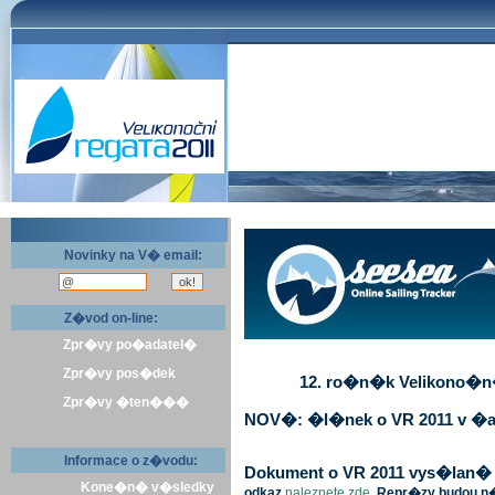
Novinky na V� email:
Z�vod on-line:
Zpr�vy po�adatel�
Zpr�vy pos�dek
12. ro�n�k Velikono�n� 
Zpr�vy �ten���
NOV�: �l�nek o VR 2011 v �a
Informace o z�vodu:
Dokument o VR 2011 vys�lan� v 
Kone�n� v�sledky
odkaz
naleznete zde
. Repr�zy budou n