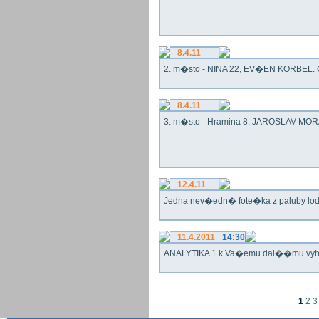
8.4.11
2. m�sto - NINA 22, EV�EN KORBEL. G
8.4.11
3. m�sto - Hramina 8, JAROSLAV MORA
12.4.11
Jedna nev�edn� fote�ka z paluby lo
11.4.2011
14:30
ANALYTIKA 1 k Va�emu dal��mu vy
1
2
3