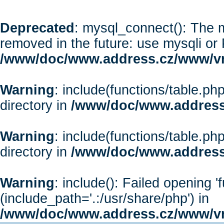
Deprecated
: mysql_connect(): The m
removed in the future: use mysqli or
/www/doc/www.address.cz/www/vr
Warning
: include(functions/table.php
directory in
/www/doc/www.address
Warning
: include(functions/table.php
directory in
/www/doc/www.address
Warning
: include(): Failed opening '
(include_path='.:/usr/share/php') in
/www/doc/www.address.cz/www/vr