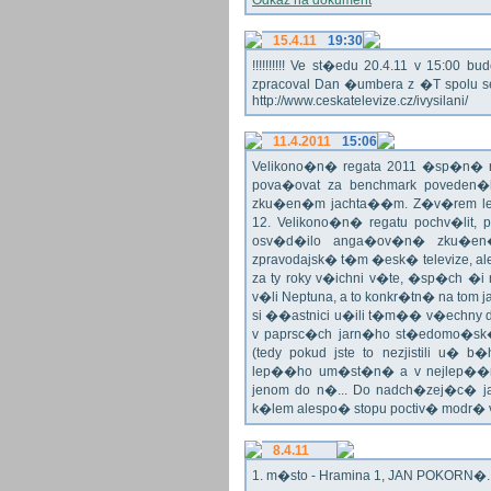
Odkaz na dokument
15.4.11
19:30
!!!!!!!!!! Ve st�edu 20.4.11 v 15:0
zpracoval Dan �umbera z �T spolu 
http://www.ceskatelevize.cz/ivysilani/
11.4.2011
15:06
Velikono�n� regata 2011 �sp�n� n
pova�ovat za benchmark poveden�
zku�en�m jachta��m. Z�v�rem le
12. Velikono�n� regatu pochv�lit, 
osv�d�ilo anga�ov�n� zku�en�c
zpravodajsk� t�m �esk� televize, a
za ty roky v�ichni v�te, �sp�ch �
v�li Neptuna, a to konkr�tn� na tom 
si ��astnici u�ili t�m�� v�echny dr
v paprsc�ch jarn�ho st�edomo�sk�ho
(tedy pokud jste to nezjistili u� 
lep��ho um�st�n� a v nejlep��
jenom do n�... Do nadch�zej�c� j
k�lem alespo� stopu poctiv� modr�
8.4.11
1. m�sto - Hramina 1, JAN POKORN�. G