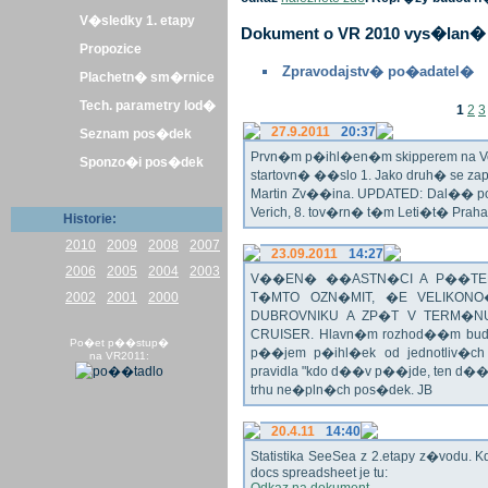
V�sledky 1. etapy
Dokument o VR 2010 vys�lan� 
Propozice
Zpravodajstv� po�adatel�
Plachetn� sm�rnice
Tech. parametry lod�
1
2
3
27.9.2011
20:37
Seznam pos�dek
Prvn�m p�ihl�en�m skipperem na Veli
Sponzo�i pos�dek
startovn� ��slo 1. Jako druh� se z
Martin Zv��ina. UPDATED: Dal�� po�
Verich, 8. tov�rn� t�m Leti�t� Praha 
Historie:
2010
2009
2008
2007
23.09.2011
14:27
2006
2005
2004
2003
V��EN� ��ASTN�CI A P��TEL
2002
2001
2000
T�MTO OZN�MIT, �E VELIKON
DUBROVNIKU A ZP�T V TERM�NU 
CRUISER. Hlavn�m rozhod��m bude o
Po�et p��stup�
p��jem p�ihl�ek od jednotliv�c
na VR2011:
pravidla "kdo d��v p��jde, ten d�
trhu ne�pln�ch pos�dek. JB
20.4.11
14:40
Statistika SeeSea z 2.etapy z�vodu. K
docs spreadsheet je tu: