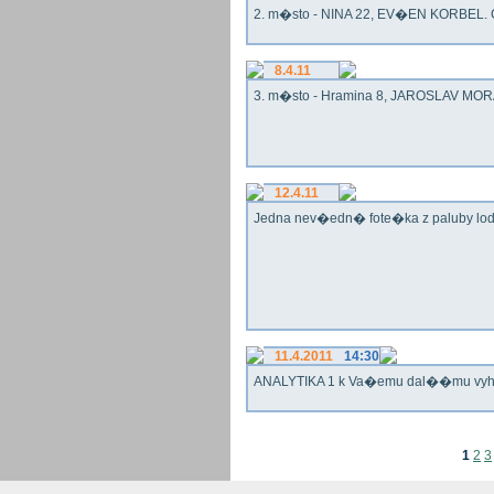
2. m�sto - NINA 22, EV�EN KORBEL. G
8.4.11
3. m�sto - Hramina 8, JAROSLAV MORA
12.4.11
Jedna nev�edn� fote�ka z paluby lo
11.4.2011
14:30
ANALYTIKA 1 k Va�emu dal��mu vy
1
2
3