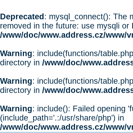
Deprecated
: mysql_connect(): The m
removed in the future: use mysqli or
/www/doc/www.address.cz/www/vr
Warning
: include(functions/table.php
directory in
/www/doc/www.address
Warning
: include(functions/table.php
directory in
/www/doc/www.address
Warning
: include(): Failed opening '
(include_path='.:/usr/share/php') in
/www/doc/www.address.cz/www/vr