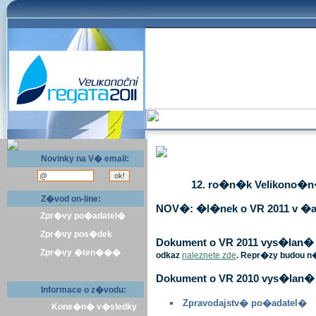
Novinky na V� email:
12. ro�n�k Velikono�n� 
Z�vod on-line:
NOV�: �l�nek o VR 2011 v �a
Zpr�vy po�adatel�
Zpr�vy pos�dek
Dokument o VR 2011 vys�lan� v 
Zpr�vy �ten���
odkaz
naleznete zde
. Repr�zy budou n
Dokument o VR 2010 vys�lan� 
Informace o z�vodu:
Zpravodajstv� po�adatel�
Kone�n� v�sledky