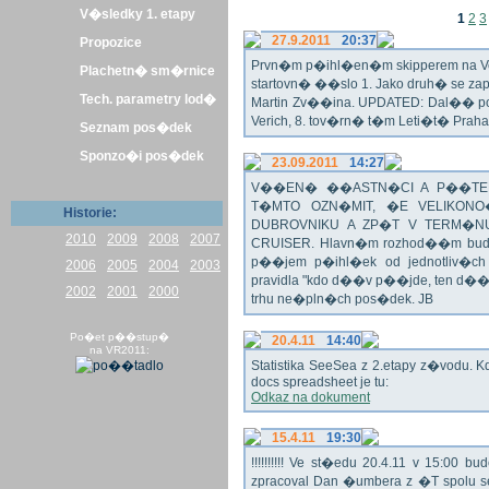
V�sledky 1. etapy
1
2
3
27.9.2011
20:37
Propozice
Prvn�m p�ihl�en�m skipperem na Veli
Plachetn� sm�rnice
startovn� ��slo 1. Jako druh� se z
Tech. parametry lod�
Martin Zv��ina. UPDATED: Dal�� po�
Verich, 8. tov�rn� t�m Leti�t� Praha 
Seznam pos�dek
Sponzo�i pos�dek
23.09.2011
14:27
V��EN� ��ASTN�CI A P��TEL
T�MTO OZN�MIT, �E VELIKON
Historie:
DUBROVNIKU A ZP�T V TERM�NU 
2010
2009
2008
2007
CRUISER. Hlavn�m rozhod��m bude o
p��jem p�ihl�ek od jednotliv�c
2006
2005
2004
2003
pravidla "kdo d��v p��jde, ten d�
2002
2001
2000
trhu ne�pln�ch pos�dek. JB
Po�et p��stup�
20.4.11
14:40
na VR2011:
Statistika SeeSea z 2.etapy z�vodu. K
docs spreadsheet je tu:
Odkaz na dokument
15.4.11
19:30
!!!!!!!!!! Ve st�edu 20.4.11 v 15:0
zpracoval Dan �umbera z �T spolu 