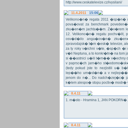
http://www.ceskatelevize.cz/ivysilani/
11.4.2011
15:06
Velikono�n� regata 2011 �sp�n� n
pova�ovat za benchmark poveden�
zku�en�m jachta��m. Z�v�rem le
12. Velikono�n� regatu pochv�lit, 
osv�d�ilo anga�ov�n� zku�en�c
zpravodajsk� t�m �esk� televize, a
za ty roky v�ichni v�te, �sp�ch �
v�li Neptuna, a to konkr�tn� na tom 
si ��astnici u�ili t�m�� v�echny dr
v paprsc�ch jarn�ho st�edomo�sk�ho
(tedy pokud jste to nezjistili u� 
lep��ho um�st�n� a v nejlep��
jenom do n�... Do nadch�zej�c� j
k�lem alespo� stopu poctiv� modr�
8.4.11
1. m�sto - Hramina 1, JAN POKORN�. G
8.4.11