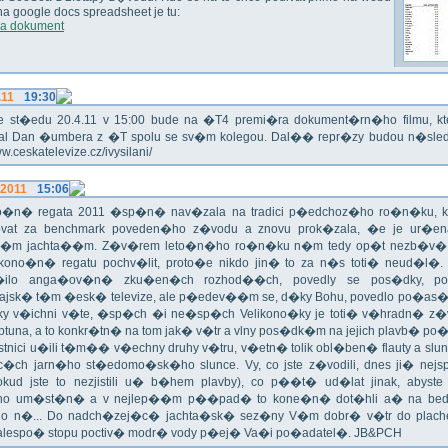
 na google docs spreadsheet je tu:
a dokument
.11
19:30
!!! Ve st�edu 20.4.11 v 15:00 bude na �T4 premi�ra dokument�rn�ho filmu, 
val Dan �umbera z �T spolu se sv�m kolegou. Dal�� repr�zy budou n�sled
ww.ceskatelevize.cz/ivysilani/
.2011
15:06
no�n� regata 2011 �sp�n� nav�zala na tradici p�edchoz�ho ro�n�ku, k
vat za benchmark poveden�ho z�vodu a znovu prok�zala, �e je ur�en
�m jachta��m. Z�v�rem leto�n�ho ro�n�ku n�m tedy op�t nezb�v�,
ikono�n� regatu pochv�lit, proto�e nikdo jin� to za n�s toti� neud�l�.
ilo anga�ov�n� zku�en�ch rozhod��ch, povedly se pos�dky, po
ajsk� t�m �esk� televize, ale p�edev��m se, d�ky Bohu, povedlo po�as�!
oky v�ichni v�te, �sp�ch �i ne�sp�ch Velikono�ky je toti� v�hradn� z�
ptuna, a to konkr�tn� na tom jak� v�tr a vlny pos�dk�m na jejich plavb� po�l
tnici u�ili t�m�� v�echny druhy v�tru, v�etn� tolik obl�ben� flauty a sl
c�ch jarn�ho st�edomo�sk�ho slunce. Vy, co jste z�vodili, dnes ji� nej
okud jste to nezjistili u� b�hem plavby), co p��t� ud�lat jinak, abyste
o um�st�n� a v nejlep��m p��pad� to kone�n� dot�hli a� na bed
do n�... Do nadch�zej�c� jachta�sk� sez�ny V�m dobr� v�tr do plache
alespo� stopu poctiv� modr� vody p�ej� Va�i po�adatel�. JB&PCH