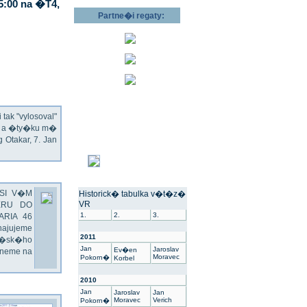
5:00 na �T4,
Partne�i regaty:
ak "vylosoval"
ec a �ty�ku m�
Otakar, 7. Jan
SI V�M
Historick� tabulka v�t�z�
VR
ERU DO
1.
2.
3.
ARIA 46
hajujeme
2011
��sk�ho
Jan
Jaroslav
Ev�en
dneme na
Moravec
Pokorn�
Korbel
2010
Jan
Jaroslav
Jan
Moravec
Verich
Pokorn�