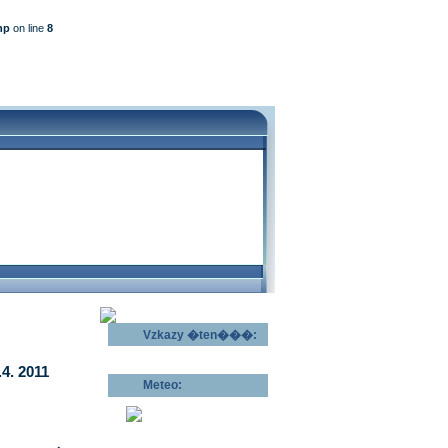
hp
on line
8
Vzkazy �ten���:
Odeslat vzkaz >>
4. 2011
Meteo:
Pov�trnostn�
p�edpov�d >>