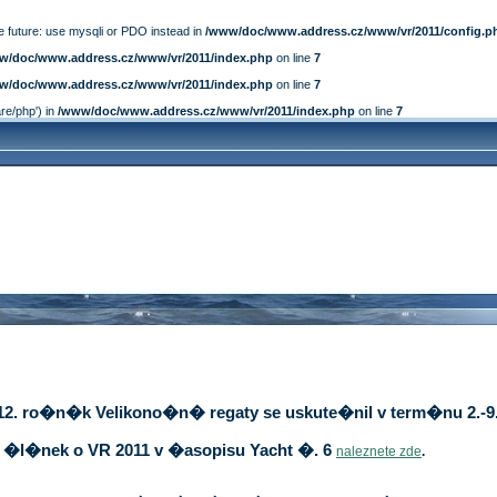
e future: use mysqli or PDO instead in
/www/doc/www.address.cz/www/vr/2011/config.p
w/doc/www.address.cz/www/vr/2011/index.php
on line
7
w/doc/www.address.cz/www/vr/2011/index.php
on line
7
are/php') in
/www/doc/www.address.cz/www/vr/2011/index.php
on line
7
12. ro�n�k Velikono�n� regaty se uskute�nil v term�nu 2.-9.
�l�nek o VR 2011 v �asopisu Yacht �. 6
naleznete zde
.