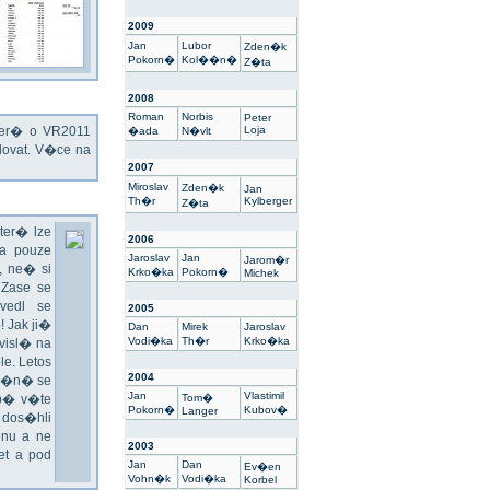
2009
Jan
Lubor
Zden�k
Pokorn�
Kol��n�
Z�ta
2008
Roman
Norbis
Peter
kter� o VR2011
Loja
�ada
N�vlt
ovat. V�ce na
2007
Miroslav
Zden�k
Jan
Th�r
Kylberger
Z�ta
ter� lze
2006
a pouze
Jaroslav
Jan
Jarom�r
 ne� si
Krko�ka
Pokorn�
Michek
 Zase se
vedl se
2005
 Jak ji�
Dan
Mirek
Jaroslav
Vodi�ka
Th�r
Krko�ka
visl� na
e. Letos
2004
un�n� se
Jan
Vlastimil
sp� v�te
Tom�
Pokorn�
Kubov�
Langer
 dos�hli
nu a ne
2003
t a pod
Jan
Dan
Ev�en
Vohn�k
Vodi�ka
Korbel