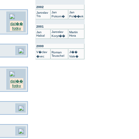
2002
Jan
Jan
Jaroslav
Trs
Pokorn�
Pol��ek
dal��
2001
fotky
Jaroslav
Jan
Martin
Habal
Hora
Koryt��
2000
V�clav
Ji��
Roman
Teuschel
�vec
Vale�
dal��
fotky