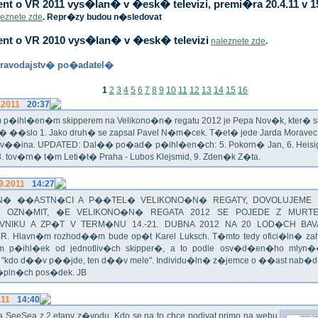
t o VR 2011 vys�lan� v �esk� televizi, premi�ra 20.4.11 v 1
leznete zde
. Repr�zy budou n�sledovat
nt o VR 2010 vys�lan� v �esk� televizi
naleznete zde
.
ravodajstv� po�adatel�
1
2
3
4
5
6
7
8
9
10
11
12
13
14
15
16
.2011
20:37
p�ihl�en�m skipperem na Velikono�n� regatu 2012 je Pepa Nov�k, kter� si t
n� ��slo 1. Jako druh� se zapsal Pavel N�m�cek. T�et� jede Jarda Morav
Zv��ina. UPDATED: Dal�� po�ad� p�ihl�en�ch: 5. Pokorn� Jan, 6. Heisig 
 8. tov�rn� t�m Leti�t� Praha - Lubos Klejsmid, 9. Zden�k Z�ta.
9.2011
14:27
� ��ASTN�CI A P��TEL� VELIKONO�N� REGATY, DOVOLUJEME 
 OZN�MIT, �E VELIKONO�N� REGATA 2012 SE POJEDE Z MURT
VNIKU A ZP�T V TERM�NU 14.-21. DUBNA 2012 NA 20 LOD�CH BAV
R. Hlavn�m rozhod��m bude op�t Karel Luksch. T�mto tedy ofici�ln� za
 p�ihl�ek od jednotliv�ch skipper�, a to podle osv�d�en�ho mlyn
a "kdo d��v p��jde, ten d��v mele". Individu�ln� z�jemce o ��ast nab�
�pln�ch pos�dek. JB
.11
14:40
ika SeeSea z 2.etapy z�vodu. Kdo se na to chce podivat primo na webu