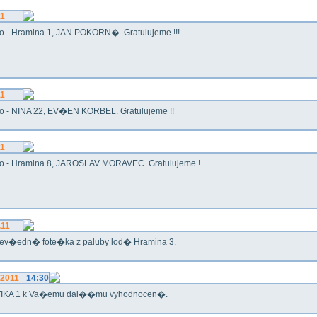
11
o - Hramina 1, JAN POKORN�. Gratulujeme !!!
11
o - NINA 22, EV�EN KORBEL. Gratulujeme !!
11
o - Hramina 8, JAROSLAV MORAVEC. Gratulujeme !
.11
ev�edn� fote�ka z paluby lod� Hramina 3.
.2011
14:30
IKA 1 k Va�emu dal��mu vyhodnocen�.