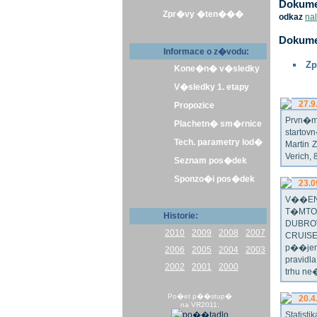
Dokumen
Zpr�vy �ten���
odkaz
na
Dokume
Informace o z�vodu:
Zp
Kone�n� v�sledky
V�sledky 1. etapy
27.9
Propozice
Prvn�m 
Plachetn� sm�rnice
startov
Tech. parametry lod�
Martin 
Verich,
Seznam pos�dek
Sponzo�i pos�dek
23.0
V��EN
T�MTO
Historie:
DUBRO
2010
2009
2008
2007
CRUISE
p��jem
2006
2005
2004
2003
pravidl
2002
2001
2000
trhu ne
Po�et p��stup�
20.4
na VR2011:
Statist