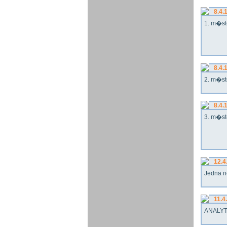
8.4.
1. m�st
8.4.
2. m�st
8.4.
3. m�st
12.4
Jedna n
11.4
ANALYT