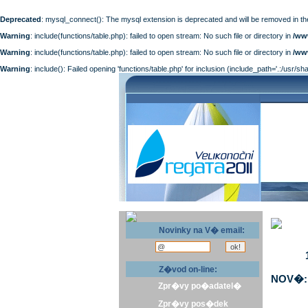
Deprecated
: mysql_connect(): The mysql extension is deprecated and will be removed in th
Warning
: include(functions/table.php): failed to open stream: No such file or directory in
/ww
Warning
: include(functions/table.php): failed to open stream: No such file or directory in
/ww
Warning
: include(): Failed opening 'functions/table.php' for inclusion (include_path='.:/usr/sh
Novinky na V� email:
Z�vod on-line:
NOV�: 
Zpr�vy po�adatel�
Zpr�vy pos�dek