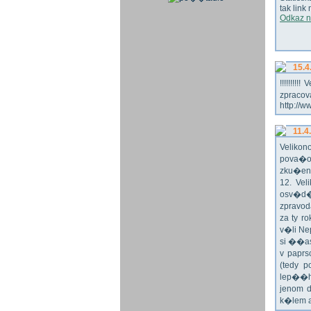
tak link
Odkaz n
15.4
!!!!!!!
zpraco
http://w
11.4
Veliko
pova�o
zku�en
12. Vel
osv�d�
zpravod
za ty r
v�li Ne
si ��as
v paprs
(tedy p
lep��h
jenom 
k�lem 