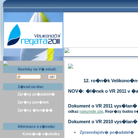
Novinky na V� email:
12. ro�n�k Velikono�n� 
Z�vod on-line:
NOV�: �l�nek o VR 2011 v �a
Zpr�vy po�adatel�
Zpr�vy pos�dek
Dokument o VR 2011 vys�lan� v 
Zpr�vy �ten���
odkaz
naleznete zde
. Repr�zy budou n
Dokument o VR 2010 vys�lan� 
Informace o z�vodu:
Zpravodajstv� po�adatel�
Kone�n� v�sledky