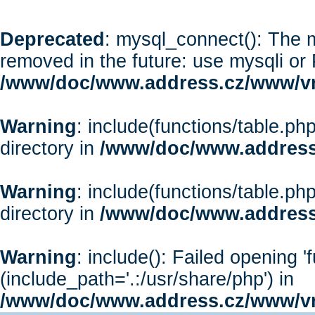
Deprecated
: mysql_connect(): The m
removed in the future: use mysqli or
/www/doc/www.address.cz/www/vr
Warning
: include(functions/table.php
directory in
/www/doc/www.address
Warning
: include(functions/table.php
directory in
/www/doc/www.address
Warning
: include(): Failed opening '
(include_path='.:/usr/share/php') in
/www/doc/www.address.cz/www/vr