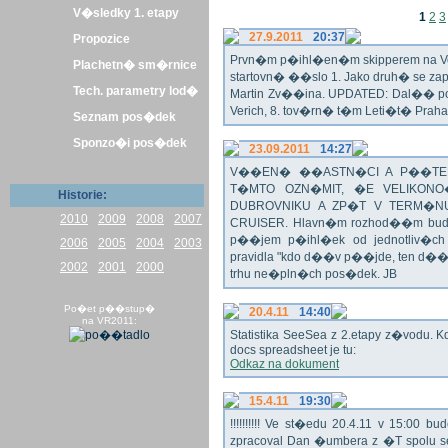
V�sledky 1. etapy
1
2
3
27.9.2011
20:37
Propozice
Prvn�m p�ihl�en�m skipperem na Veli
Plachetn� sm�rnice
startovn� ��slo 1. Jako druh� se z
Tech. parametry lod�
Martin Zv��ina. UPDATED: Dal�� po�
Verich, 8. tov�rn� t�m Leti�t� Praha 
Seznam pos�dek
Sponzo�i pos�dek
23.09.2011
14:27
V��EN� ��ASTN�CI A P��TEL
T�MTO OZN�MIT, �E VELIKON
Historie:
DUBROVNIKU A ZP�T V TERM�NU 
2010
2009
2008
2007
CRUISER. Hlavn�m rozhod��m bude o
p��jem p�ihl�ek od jednotliv�c
2006
2005
2004
2003
pravidla "kdo d��v p��jde, ten d�
2002
2001
2000
trhu ne�pln�ch pos�dek. JB
Po�et p��stup�
20.4.11
14:40
na VR2011:
Statistika SeeSea z 2.etapy z�vodu. K
docs spreadsheet je tu:
Odkaz na dokument
15.4.11
19:30
!!!!!!!!!! Ve st�edu 20.4.11 v 15:0
zpracoval Dan �umbera z �T spolu 