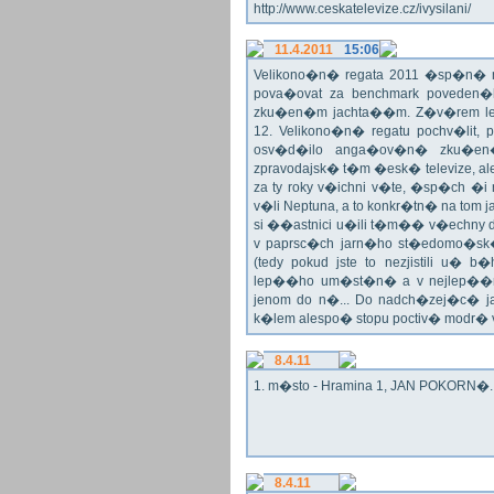
http://www.ceskatelevize.cz/ivysilani/
11.4.2011
15:06
Velikono�n� regata 2011 �sp�n� n
pova�ovat za benchmark poveden�
zku�en�m jachta��m. Z�v�rem le
12. Velikono�n� regatu pochv�lit, 
osv�d�ilo anga�ov�n� zku�en�c
zpravodajsk� t�m �esk� televize, a
za ty roky v�ichni v�te, �sp�ch �
v�li Neptuna, a to konkr�tn� na tom 
si ��astnici u�ili t�m�� v�echny dr
v paprsc�ch jarn�ho st�edomo�sk�ho
(tedy pokud jste to nezjistili u� 
lep��ho um�st�n� a v nejlep��
jenom do n�... Do nadch�zej�c� j
k�lem alespo� stopu poctiv� modr�
8.4.11
1. m�sto - Hramina 1, JAN POKORN�. G
8.4.11