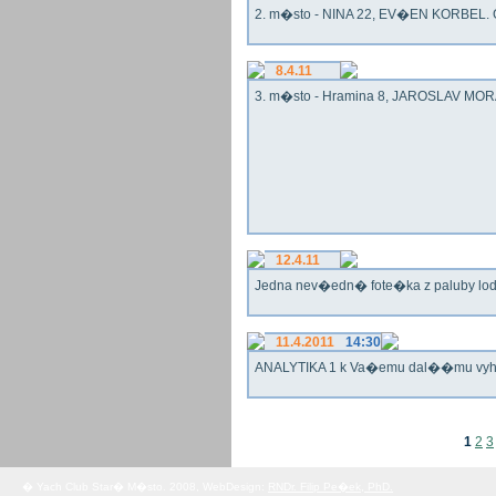
2. m�sto - NINA 22, EV�EN KORBEL. G
8.4.11
3. m�sto - Hramina 8, JAROSLAV MORA
12.4.11
Jedna nev�edn� fote�ka z paluby lo
11.4.2011
14:30
ANALYTIKA 1 k Va�emu dal��mu vy
1
2
3
� Yach Club Star� M�sto. 2008, WebDesign:
RNDr. Filip Pe�ek, PhD.