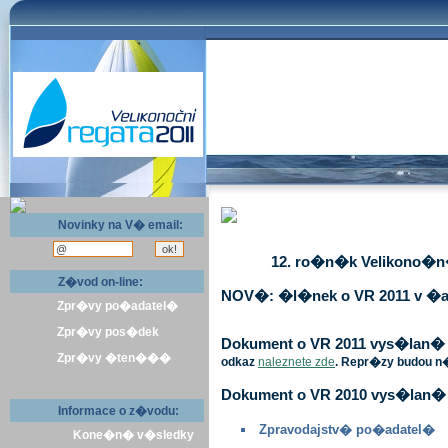
Novinky na V� email:
12. ro�n�k Velikono�n� 
Z�vod on-line:
NOV�: �l�nek o VR 2011 v �a
Zpr�vy po�adatel�
Zpr�vy pos�dek
Dokument o VR 2011 vys�lan� v 
Zpr�vy �ten���
odkaz
naleznete zde
. Repr�zy budou n
Dokument o VR 2010 vys�lan� 
Informace o z�vodu:
Zpravodajstv� po�adatel�
Kone�n� v�sledky