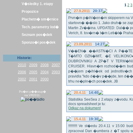
V�sledky 1. etapy
1
2
3
27.9.2011
20:37
Propozice
Prvn�m p�ihl�en�m skipperem na Veli
Plachetn� sm�rnice
startovn� ��slo 1. Jako druh� se z
Tech. parametry lod�
Martin Zv��ina. UPDATED: Dal�� po�
Verich, 8. tov�rn� t�m Leti�t� Praha 
Seznam pos�dek
Sponzo�i pos�dek
23.09.2011
14:27
V��EN� ��ASTN�CI A P��TEL
T�MTO OZN�MIT, �E VELIKON
Historie:
DUBROVNIKU A ZP�T V TERM�NU 
2010
2009
2008
2007
CRUISER. Hlavn�m rozhod��m bude o
p��jem p�ihl�ek od jednotliv�c
2006
2005
2004
2003
pravidla "kdo d��v p��jde, ten d�
2002
2001
2000
trhu ne�pln�ch pos�dek. JB
Po�et p��stup�
20.4.11
14:40
na VR2011:
Statistika SeeSea z 2.etapy z�vodu. K
docs spreadsheet je tu:
Odkaz na dokument
15.4.11
19:30
!!!!!!!!!! Ve st�edu 20.4.11 v 15:0
zpracoval Dan �umbera z �T spolu 