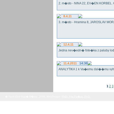
2. m�sto - NINA 22, EV�EN KORBEL. G
8.4.11
3. m�sto - Hramina 8, JAROSLAV MORA
12.4.11
Jedna nev�edn� fote�ka z paluby lo
11.4.2011
14:30
ANALYTIKA 1 k Va�emu dal��mu vy
1
2
3
� Yach Club Star� M�sto. 2008, WebDesign:
RNDr. Filip Pe�ek, PhD.