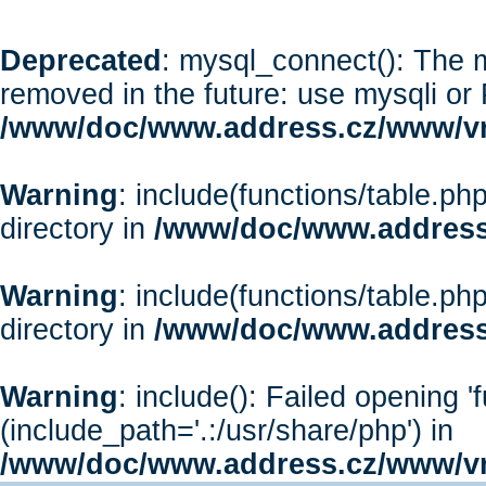
Deprecated
: mysql_connect(): The m
removed in the future: use mysqli or
/www/doc/www.address.cz/www/vr
Warning
: include(functions/table.php
directory in
/www/doc/www.address
Warning
: include(functions/table.php
directory in
/www/doc/www.address
Warning
: include(): Failed opening '
(include_path='.:/usr/share/php') in
/www/doc/www.address.cz/www/vr