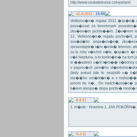
http://www.ceskatelevize.cz/ivysilani/
11.4.2011
15:06
Velikono�n� regata 2011 �sp�n� n
pova�ovat za benchmark poveden�
zku�en�m jachta��m. Z�v�rem le
12. Velikono�n� regatu pochv�lit, 
osv�d�ilo anga�ov�n� zku�en�c
zpravodajsk� t�m �esk� televize, a
za ty roky v�ichni v�te, �sp�ch �
v�li Neptuna, a to konkr�tn� na tom 
si ��astnici u�ili t�m�� v�echny dr
v paprsc�ch jarn�ho st�edomo�sk�ho
(tedy pokud jste to nezjistili u� 
lep��ho um�st�n� a v nejlep��
jenom do n�... Do nadch�zej�c� j
k�lem alespo� stopu poctiv� modr�
8.4.11
1. m�sto - Hramina 1, JAN POKORN�. G
8.4.11