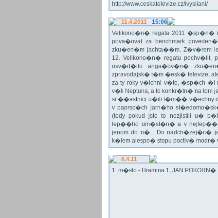
http://www.ceskatelevize.cz/ivysilani/
11.4.2011
15:06
Velikono�n� regata 2011 �sp�n� n
pova�ovat za benchmark poveden�
zku�en�m jachta��m. Z�v�rem le
12. Velikono�n� regatu pochv�lit, 
osv�d�ilo anga�ov�n� zku�en�c
zpravodajsk� t�m �esk� televize, a
za ty roky v�ichni v�te, �sp�ch �
v�li Neptuna, a to konkr�tn� na tom 
si ��astnici u�ili t�m�� v�echny dr
v paprsc�ch jarn�ho st�edomo�sk�ho
(tedy pokud jste to nezjistili u� 
lep��ho um�st�n� a v nejlep��
jenom do n�... Do nadch�zej�c� j
k�lem alespo� stopu poctiv� modr�
8.4.11
1. m�sto - Hramina 1, JAN POKORN�. G