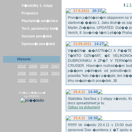
1
2
3
V�sledky 1. etapy
27.9.2011
20:37
Propozice
Prvn�m p�ihl�en�m skipperem na Veli
Plachetn� sm�rnice
startovn� ��slo 1. Jako druh� se z
Martin Zv��ina. UPDATED: Dal�� po�
Tech. parametry lod�
Verich, 8. tov�rn� t�m Leti�t� Praha 
Seznam pos�dek
Sponzo�i pos�dek
23.09.2011
14:27
V��EN� ��ASTN�CI A P��TEL
T�MTO OZN�MIT, �E VELIKON
Historie:
DUBROVNIKU A ZP�T V TERM�NU 
CRUISER. Hlavn�m rozhod��m bude o
2010
2009
2008
2007
p��jem p�ihl�ek od jednotliv�c
2006
2005
2004
2003
pravidla "kdo d��v p��jde, ten d�
2002
2001
2000
trhu ne�pln�ch pos�dek. JB
20.4.11
14:40
Po�et p��stup�
na VR2011:
Statistika SeeSea z 2.etapy z�vodu. K
docs spreadsheet je tu:
Odkaz na dokument
15.4.11
19:30
!!!!!!!!!! Ve st�edu 20.4.11 v 15:0
zpracoval Dan �umbera z �T spolu 