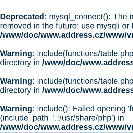
Deprecated
: mysql_connect(): The m
removed in the future: use mysqli or
/www/doc/www.address.cz/www/vr
Warning
: include(functions/table.php
directory in
/www/doc/www.address
Warning
: include(functions/table.php
directory in
/www/doc/www.address
Warning
: include(): Failed opening '
(include_path='.:/usr/share/php') in
/www/doc/www.address.cz/www/vr