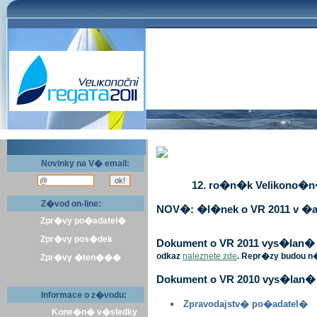
Novinky na V� email:
12. ro�n�k Velikono�n� 
Z�vod on-line:
NOV�: �l�nek o VR 2011 v �a
Zpr�vy po�adatel�
Zpr�vy pos�dek
Dokument o VR 2011 vys�lan� v 
odkaz
naleznete zde
. Repr�zy budou n
Zpr�vy �ten���
Dokument o VR 2010 vys�lan� 
Informace o z�vodu:
Zpravodajstv� po�adatel�
Kone�n� v�sledky