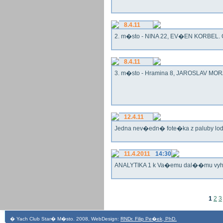
8.4.11
2. m�sto - NINA 22, EV�EN KORBEL. G
8.4.11
3. m�sto - Hramina 8, JAROSLAV MORA
12.4.11
Jedna nev�edn� fote�ka z paluby lo
11.4.2011
14:30
ANALYTIKA 1 k Va�emu dal��mu vy
1
2
3
� Yach Club Star� M�sto. 2008, WebDesign:
RNDr. Filip Pe�ek, PhD.