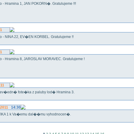
o - Hramina 1, JAN POKORN�. Gratulujeme !!!
11
o - NINA 22, EV�EN KORBEL. Gratulujeme !!
11
o - Hramina 8, JAROSLAV MORAVEC. Gratulujeme !
.11
ev�edn� fote�ka z paluby lod� Hramina 3.
.2011
14:30
IKA 1 k Va�emu dal��mu vyhodnocen�.