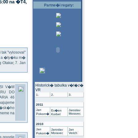
5:00 na �T4,
Partne�i regaty:
ak "vylosoval"
ec a �ty�ku m�
Otakar, 7. Jan
Historick� tabulka v�t�z�
SI V�M
VR
ERU DO
1.
2.
3.
ARIA 46
hajujeme
2011
��sk�ho
Jan
Jaroslav
Ev�en
dneme na
Moravec
Pokorn�
Korbel
2010
Jan
Jaroslav
Jan
Moravec
Verich
Pokorn�
na google