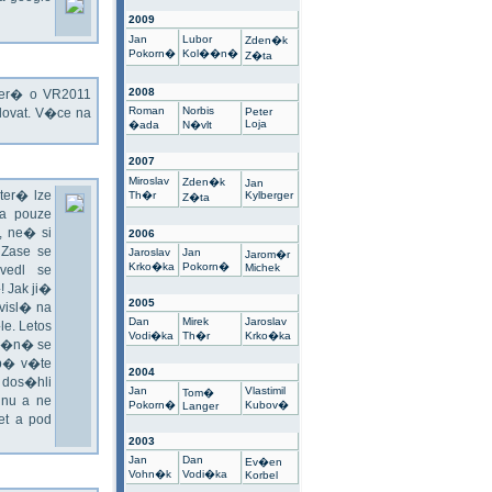
2009
Jan
Lubor
Zden�k
Pokorn�
Kol��n�
Z�ta
2008
kter� o VR2011
Roman
Norbis
ovat. V�ce na
Peter
Loja
�ada
N�vlt
2007
Miroslav
Zden�k
Jan
ter� lze
Th�r
Kylberger
Z�ta
a pouze
 ne� si
2006
 Zase se
Jaroslav
Jan
Jarom�r
Krko�ka
Pokorn�
Michek
vedl se
 Jak ji�
2005
visl� na
Dan
Mirek
Jaroslav
e. Letos
Vodi�ka
Th�r
Krko�ka
un�n� se
sp� v�te
2004
 dos�hli
Jan
Vlastimil
Tom�
nu a ne
Pokorn�
Kubov�
Langer
t a pod
2003
Jan
Dan
Ev�en
Vohn�k
Vodi�ka
Korbel