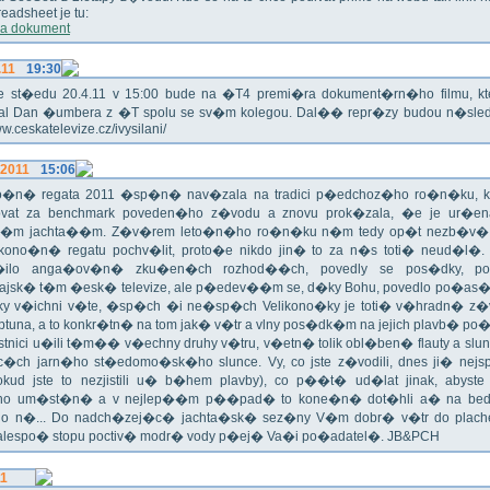
eadsheet je tu:
a dokument
.11
19:30
!!! Ve st�edu 20.4.11 v 15:00 bude na �T4 premi�ra dokument�rn�ho filmu, 
val Dan �umbera z �T spolu se sv�m kolegou. Dal�� repr�zy budou n�sled
ww.ceskatelevize.cz/ivysilani/
.2011
15:06
no�n� regata 2011 �sp�n� nav�zala na tradici p�edchoz�ho ro�n�ku, k
vat za benchmark poveden�ho z�vodu a znovu prok�zala, �e je ur�en
�m jachta��m. Z�v�rem leto�n�ho ro�n�ku n�m tedy op�t nezb�v�,
ikono�n� regatu pochv�lit, proto�e nikdo jin� to za n�s toti� neud�l�.
ilo anga�ov�n� zku�en�ch rozhod��ch, povedly se pos�dky, po
ajsk� t�m �esk� televize, ale p�edev��m se, d�ky Bohu, povedlo po�as�!
oky v�ichni v�te, �sp�ch �i ne�sp�ch Velikono�ky je toti� v�hradn� z�
ptuna, a to konkr�tn� na tom jak� v�tr a vlny pos�dk�m na jejich plavb� po�l
tnici u�ili t�m�� v�echny druhy v�tru, v�etn� tolik obl�ben� flauty a sl
c�ch jarn�ho st�edomo�sk�ho slunce. Vy, co jste z�vodili, dnes ji� nej
okud jste to nezjistili u� b�hem plavby), co p��t� ud�lat jinak, abyste
o um�st�n� a v nejlep��m p��pad� to kone�n� dot�hli a� na bed
do n�... Do nadch�zej�c� jachta�sk� sez�ny V�m dobr� v�tr do plache
alespo� stopu poctiv� modr� vody p�ej� Va�i po�adatel�. JB&PCH
11