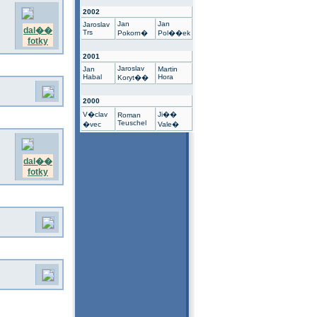
2002
Jan
Jan
Jaroslav
dal��
Trs
Pokorn�
Pol��ek
fotky
2001
Jaroslav
Jan
Martin
Habal
Hora
Koryt��
2000
V�clav
Ji��
Roman
Teuschel
�vec
Vale�
dal��
fotky