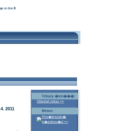
hp
on line
8
Vzkazy �ten���:
Odeslat vzkaz >>
4. 2011
Meteo:
Pov�trnostn�
p�edpov�d >>