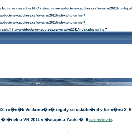
e future: use mysqli or PDO instead in
/www/doc/www.address.cz/www/vr/2011/config.p
w/doc/www.address.cz/www/vr/2011/index.php
on line
7
w/doc/www.address.cz/www/vr/2011/index.php
on line
7
are/php') in
/www/doc/www.address.cz/www/vr/2011/index.php
on line
7
12. ro�n�k Velikono�n� regaty se uskute�nil v term�nu 2.-9.
�l�nek o VR 2011 v �asopisu Yacht �. 6
naleznete zde
.