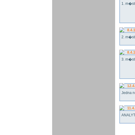
1. m�st
8.4.
2. m�st
8.4.
3. m�st
12.4
Jedna n
11.4
ANALYT