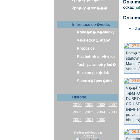
Zpr�vy pos�dek
Dokumen
odkaz
na
Zpr�vy �ten���
Dokume
Informace o z�vodu:
Zp
Kone�n� v�sledky
V�sledky 1. etapy
27.9
Propozice
Prvn�m 
Plachetn� sm�rnice
startov
Martin 
Tech. parametry lod�
Verich,
Seznam pos�dek
Sponzo�i pos�dek
23.0
V��EN
T�MTO
Historie:
DUBRO
CRUISE
2010
2009
2008
2007
p��jem
2006
2005
2004
2003
pravidl
2002
2001
2000
trhu ne
20.4
Po�et p��stup�
na VR2011:
Statist