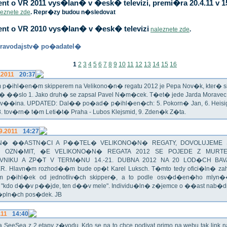
t o VR 2011 vys�lan� v �esk� televizi, premi�ra 20.4.11 v 1
leznete zde
. Repr�zy budou n�sledovat
nt o VR 2010 vys�lan� v �esk� televizi
naleznete zde
.
ravodajstv� po�adatel�
1
2
3
4
5
6
7
8
9
10
11
12
13
14
15
16
.2011
20:37
p�ihl�en�m skipperem na Velikono�n� regatu 2012 je Pepa Nov�k, kter� si t
n� ��slo 1. Jako druh� se zapsal Pavel N�m�cek. T�et� jede Jarda Morav
Zv��ina. UPDATED: Dal�� po�ad� p�ihl�en�ch: 5. Pokorn� Jan, 6. Heisig 
 8. tov�rn� t�m Leti�t� Praha - Lubos Klejsmid, 9. Zden�k Z�ta.
9.2011
14:27
� ��ASTN�CI A P��TEL� VELIKONO�N� REGATY, DOVOLUJEME 
 OZN�MIT, �E VELIKONO�N� REGATA 2012 SE POJEDE Z MURT
VNIKU A ZP�T V TERM�NU 14.-21. DUBNA 2012 NA 20 LOD�CH BAV
R. Hlavn�m rozhod��m bude op�t Karel Luksch. T�mto tedy ofici�ln� za
 p�ihl�ek od jednotliv�ch skipper�, a to podle osv�d�en�ho mlyn
a "kdo d��v p��jde, ten d��v mele". Individu�ln� z�jemce o ��ast nab�
�pln�ch pos�dek. JB
.11
14:40
ika SeeSea z 2.etapy z�vodu. Kdo se na to chce podivat primo na webu tak link 