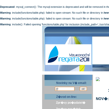
Deprecated
: mysql_connect(): The mysql extension is deprecated and will be removed in th
Warning
: include(functions/table.php): failed to open stream: No such file or directory in
/ww
Warning
: include(functions/table.php): failed to open stream: No such file or directory in
/ww
Warning
: include(): Failed opening 'functions/table.php' for inclusion (include_path='.:/usr/sh
Novinky na V� email:
Z�vod on-line:
NOV�: 
Zpr�vy po�adatel�