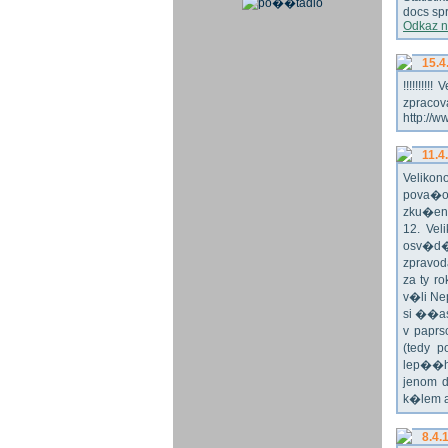
docs spr
Odkaz n
15.4
!!!!!!!
zpraco
http://w
11.4
Veliko
pova�o
zku�en
12. Vel
osv�d�
zpravod
za ty r
v�li Ne
si ��as
v paprs
(tedy p
lep��h
jenom 
k�lem 
8.4.