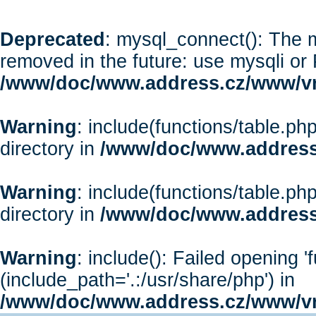
Deprecated
: mysql_connect(): The m
removed in the future: use mysqli or
/www/doc/www.address.cz/www/vr
Warning
: include(functions/table.php
directory in
/www/doc/www.address
Warning
: include(functions/table.php
directory in
/www/doc/www.address
Warning
: include(): Failed opening '
(include_path='.:/usr/share/php') in
/www/doc/www.address.cz/www/vr