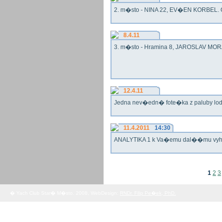
2. m�sto - NINA 22, EV�EN KORBEL. G
8.4.11
3. m�sto - Hramina 8, JAROSLAV MORA
12.4.11
Jedna nev�edn� fote�ka z paluby lo
11.4.2011
14:30
ANALYTIKA 1 k Va�emu dal��mu vy
1
2
3
� Yach Club Star� M�sto. 2008, WebDesign:
RNDr. Filip Pe�ek, PhD.