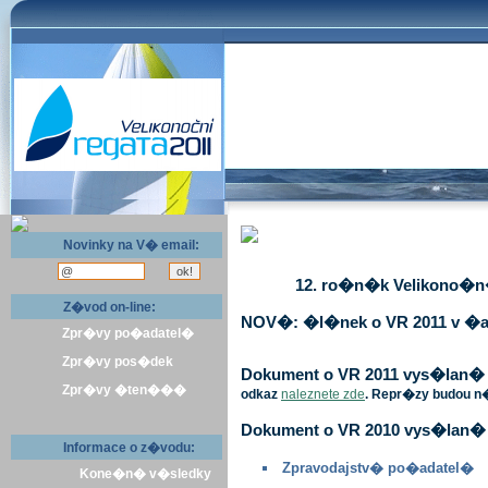
Novinky na V� email:
12. ro�n�k Velikono�n� 
Z�vod on-line:
NOV�: �l�nek o VR 2011 v �a
Zpr�vy po�adatel�
Zpr�vy pos�dek
Dokument o VR 2011 vys�lan� v 
Zpr�vy �ten���
odkaz
naleznete zde
. Repr�zy budou n
Dokument o VR 2010 vys�lan� 
Informace o z�vodu:
Zpravodajstv� po�adatel�
Kone�n� v�sledky