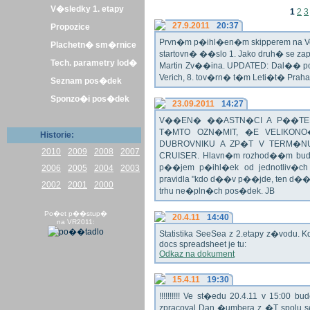
V�sledky 1. etapy
1
2
3
27.9.2011
20:37
Propozice
Prvn�m p�ihl�en�m skipperem na Veli
Plachetn� sm�rnice
startovn� ��slo 1. Jako druh� se z
Tech. parametry lod�
Martin Zv��ina. UPDATED: Dal�� po�
Verich, 8. tov�rn� t�m Leti�t� Praha 
Seznam pos�dek
Sponzo�i pos�dek
23.09.2011
14:27
V��EN� ��ASTN�CI A P��TEL
T�MTO OZN�MIT, �E VELIKON
Historie:
DUBROVNIKU A ZP�T V TERM�NU 
2010
2009
2008
2007
CRUISER. Hlavn�m rozhod��m bude o
p��jem p�ihl�ek od jednotliv�c
2006
2005
2004
2003
pravidla "kdo d��v p��jde, ten d�
2002
2001
2000
trhu ne�pln�ch pos�dek. JB
Po�et p��stup�
20.4.11
14:40
na VR2011:
Statistika SeeSea z 2.etapy z�vodu. K
docs spreadsheet je tu:
Odkaz na dokument
15.4.11
19:30
!!!!!!!!!! Ve st�edu 20.4.11 v 15:0
zpracoval Dan �umbera z �T spolu 