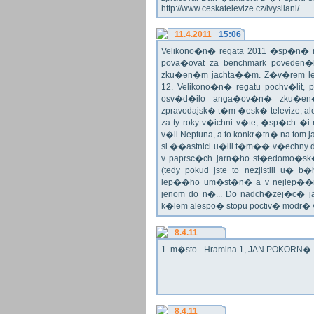
http://www.ceskatelevize.cz/ivysilani/
11.4.2011
15:06
Velikono�n� regata 2011 �sp�n� n
pova�ovat za benchmark poveden�
zku�en�m jachta��m. Z�v�rem le
12. Velikono�n� regatu pochv�lit, 
osv�d�ilo anga�ov�n� zku�en�c
zpravodajsk� t�m �esk� televize, a
za ty roky v�ichni v�te, �sp�ch �
v�li Neptuna, a to konkr�tn� na tom 
si ��astnici u�ili t�m�� v�echny dr
v paprsc�ch jarn�ho st�edomo�sk�ho
(tedy pokud jste to nezjistili u� 
lep��ho um�st�n� a v nejlep��
jenom do n�... Do nadch�zej�c� j
k�lem alespo� stopu poctiv� modr�
8.4.11
1. m�sto - Hramina 1, JAN POKORN�. G
8.4.11